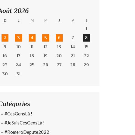
Août 2026
D
L
M
M
J
V
S
1
2
3
4
5
6
7
8
9
10
11
12
13
14
15
16
17
18
19
20
21
22
23
24
25
26
27
28
29
30
31
Catégories
#CesGensLà !
#JeSuisCesGensLà !
#RomeroDepute2022