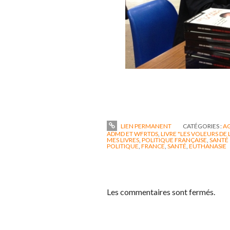
LIEN PERMANENT
CATÉGORIES :
A
ADMD ET WFRTDS
,
LIVRE "LES VOLEURS DE 
MES LIVRES
,
POLITIQUE FRANÇAISE
,
SANTÉ
POLITIQUE
,
FRANCE
,
SANTÉ
,
EUTHANASIE
Les commentaires sont fermés.