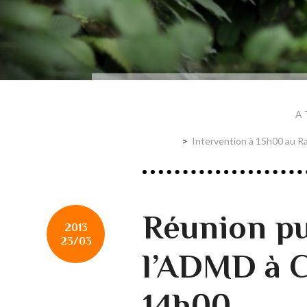
A 
Intervention à 15h00 au R
Réunion pu
2013
23/03
l’ADMD à 
14h00