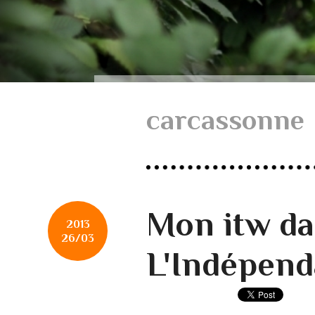
carcassonne
Mon itw d
2013
26/03
L'Indépend