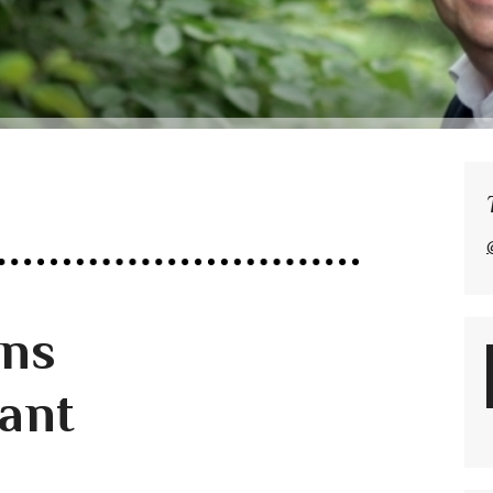
ans
ant