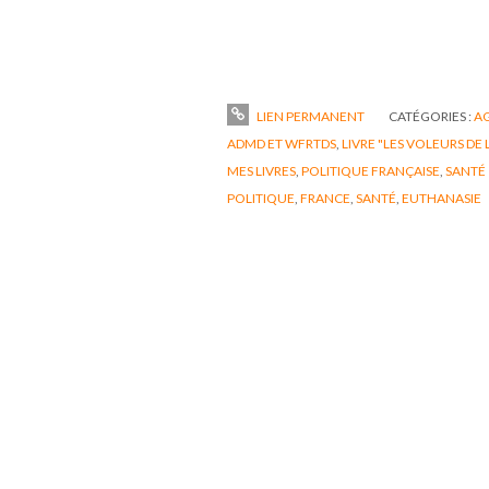
LIEN PERMANENT
CATÉGORIES :
A
ADMD ET WFRTDS
,
LIVRE "LES VOLEURS DE 
MES LIVRES
,
POLITIQUE FRANÇAISE
,
SANTÉ
POLITIQUE
,
FRANCE
,
SANTÉ
,
EUTHANASIE