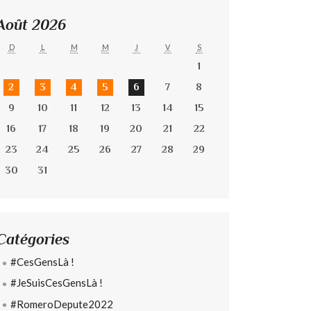
Août 2026
D
L
M
M
J
V
S
1
2
3
4
5
6
7
8
9
10
11
12
13
14
15
16
17
18
19
20
21
22
23
24
25
26
27
28
29
30
31
Catégories
#CesGensLà !
#JeSuisCesGensLà !
#RomeroDepute2022