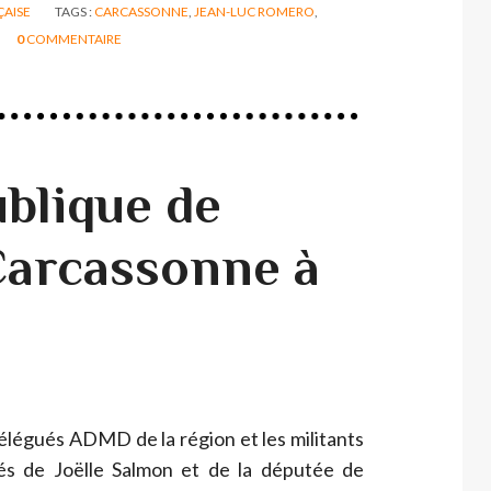
ÇAISE
TAGS :
CARCASSONNE
,
JEAN-LUC ROMERO
,
0
COMMENTAIRE
blique de
Carcassonne à
élégués ADMD de la région et les militants
ôtés de Joëlle Salmon et de la députée de