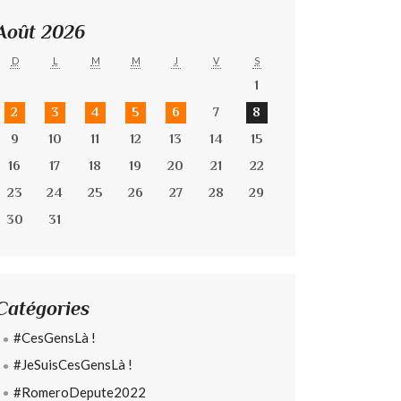
Août 2026
D
L
M
M
J
V
S
1
2
3
4
5
6
7
8
9
10
11
12
13
14
15
16
17
18
19
20
21
22
23
24
25
26
27
28
29
30
31
Catégories
#CesGensLà !
#JeSuisCesGensLà !
#RomeroDepute2022