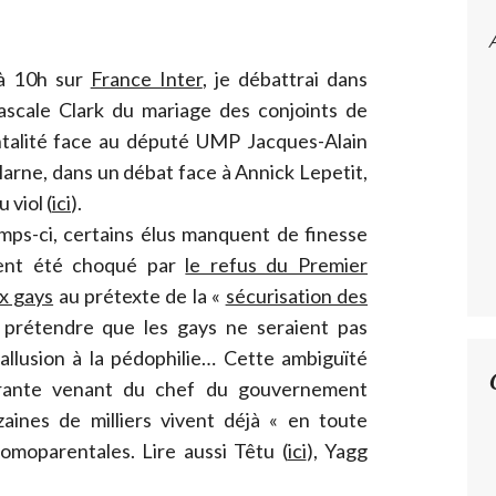
 à 10h sur
France Inter
, je débattrai dans
ascale Clark du mariage des conjoints de
talité face au député UMP Jacques-Alain
arne, dans un débat face à Annick Lepetit,
 viol (
ici
).
emps-ci, certains élus manquent de finesse
ment été choqué par
le refus du Premier
ux gays
au prétexte de la «
sécurisation des
 prétendre que les gays ne seraient pas
 allusion à la pédophilie… Cette ambiguïté
urante venant du chef du gouvernement
aines de milliers vivent déjà « en toute
homoparentales. Lire aussi Têtu (
ici
), Yagg