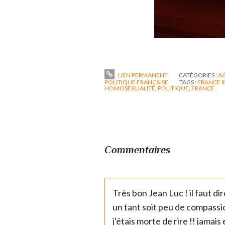
LIEN PERMANENT
CATÉGORIES :
A
POLITIQUE FRANÇAISE
TAGS :
FRANCE I
HOMOSEXUALITÉ
,
POLITIQUE
,
FRANCE
Commentaires
Très bon Jean Luc ! il faut dir
un tant soit peu de compassion
j'étais morte de rire !! jama