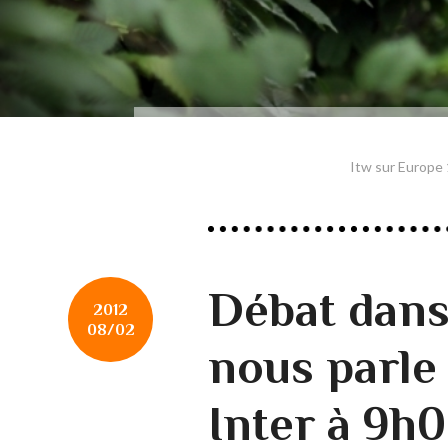
Itw sur Europe 
Débat dan
2012
08/02
nous parle
Inter à 9h