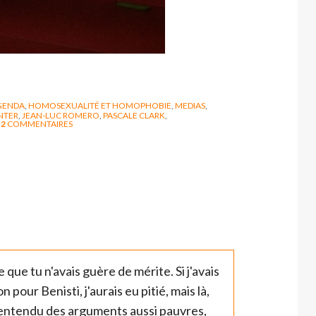
GENDA
,
HOMOSEXUALITÉ ET HOMOPHOBIE
,
MEDIAS
,
NTER
,
JEAN-LUC ROMERO
,
PASCALE CLARK
,
2
COMMENTAIRES
e que tu n'avais guère de mérite. Si j'avais
 pour Benisti, j'aurais eu pitié, mais là,
is entendu des arguments aussi pauvres,