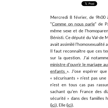
Mercredi 8 février, de 9h00
"
Comme on nous parle
" de P
même sexe et de l'homoparen
Bénisti. Ce député du Val-de M
avait assimilé l'homosexualité au
Il faut reconnaître que ces t
sur la question. J’ai notam
ministre d’ouvrir le mariage a
enfants
». J’ose espérer que
« sécurisants » n’est pas une
n’est en tous cas pas rass
sachant qu’en France des diz
sécurité » dans des familles 
(
ici
), Elle (
ici
).