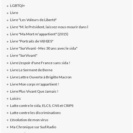
LGBTQI+
Livre
Livre "Les Voleurs de Liberté"
Livre "M. le Président, laissez-nous mourir dans l
Livre "Ma Mort m'appartient" (2015)
Livre "Portraits de VI(H)ES"
Livre "SurVivant - Mes 30 ans avec le sida"
Livre "SurVivant"
Livre L'espoir d'une France sans sida !
Livre Le Serment de Berne
Livre Lettre Ouverte à Brigitte Macron
Livre Mon corps m'appartient !
Livre Plus Vivant Que Jamais !
Loisirs
Lutte contre le sida, ELCS, CNS et CRIPS
Lutte contre les discriminations
L'évolution de mon virus
Ma Chronique sur Sud Radio