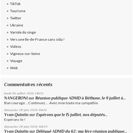
TikTok
Tourisme
Twitter
Ukraine
Variole du singe
Vers une Ile-de-France sans sida !
Vidéos
Vigneux-sur-Seine
Voyage
Web
Commentaires récents
lundi 06
juillet 2026
14h56
NANGERONI
sur
Réunion publique ADMD à Béthune, le 9 juillet à...
Bon courage ...Continuez.... Avec mon toute ma sympathie
dimanche 28
juin 2026
16h41
Yvan Quintin
sur
Espérons que le 15 juillet, nos députés...
Espérons-le !
dimanche 28
juin 2026
16h39
Yvan Quintin
sur
Délégué ADMD du 62 : ma 1ère réunion publique...