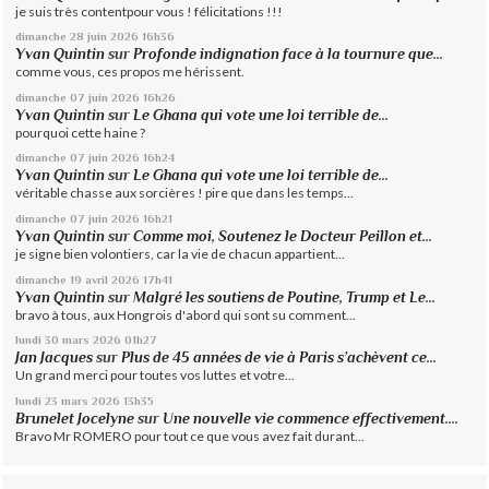
je suis très contentpour vous ! félicitations !!!
dimanche 28
juin 2026
16h36
Yvan Quintin
sur
Profonde indignation face à la tournure que...
comme vous, ces propos me hérissent.
dimanche 07
juin 2026
16h26
Yvan Quintin
sur
Le Ghana qui vote une loi terrible de...
pourquoi cette haine ?
dimanche 07
juin 2026
16h24
Yvan Quintin
sur
Le Ghana qui vote une loi terrible de...
véritable chasse aux sorcières ! pire que dans les temps...
dimanche 07
juin 2026
16h21
Yvan Quintin
sur
Comme moi, Soutenez le Docteur Peillon et...
je signe bien volontiers, car la vie de chacun appartient...
dimanche 19
avril 2026
17h41
Yvan Quintin
sur
Malgré les soutiens de Poutine, Trump et Le...
bravo à tous, aux Hongrois d'abord qui sont su comment...
lundi 30
mars 2026
01h27
Jan Jacques
sur
Plus de 45 années de vie à Paris s’achèvent ce...
Un grand merci pour toutes vos luttes et votre...
lundi 23
mars 2026
13h35
Brunelet Jocelyne
sur
Une nouvelle vie commence effectivement....
Bravo Mr ROMERO pour tout ce que vous avez fait durant...