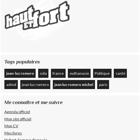
Tags populaires
jean-luc romero
sida
france
euthanasie
Politique
santé
admd
jean luc romero
jean luc romero michel
paris
Me connaître et me suivre
Agenda officiel
Mon site officiel
Mon CV
Mes livres
Hubert, l'amour d'une vie