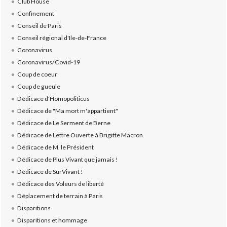
Club House
Confinement
Conseil de Paris
Conseil régional d'Ile-de-France
Coronavirus
Coronavirus/Covid-19
Coup de coeur
Coup de gueule
Dédicace d'Homopoliticus
Dédicace de "Ma mort m'appartient"
Dédicace de Le Serment de Berne
Dédicace de Lettre Ouverte à Brigitte Macron
Dédicace de M. le Président
Dédicace de Plus Vivant que jamais !
Dédicace de SurVivant !
Dédicace des Voleurs de liberté
Déplacement de terrain à Paris
Disparitions
Disparitions et hommage