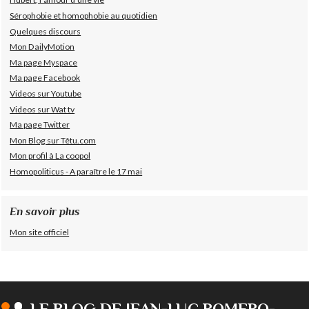
Sérophobie et homophobie au quotidien
Quelques discours
Mon DailyMotion
Ma page Myspace
Ma page Facebook
Videos sur Youtube
Videos sur Wat tv
Ma page Twitter
Mon Blog sur Têtu.com
Mon profil à La coopol
Homopoliticus - A paraître le 17 mai
En savoir plus
Mon site officiel
LE BLOG DE JEAN-LUC ROMERO-