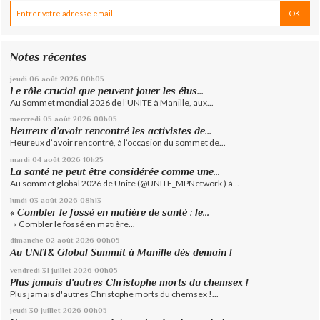
Notes récentes
jeudi 06
août 2026
00h05
Le rôle crucial que peuvent jouer les élus...
Au Sommet mondial 2026 de l’UNITE à Manille, aux...
mercredi 05
août 2026
00h05
Heureux d’avoir rencontré les activistes de...
Heureux d’avoir rencontré, à l’occasion du sommet de...
mardi 04
août 2026
10h25
La santé ne peut être considérée comme une...
Au sommet global 2026 de Unite (@UNITE_MPNetwork ) à...
lundi 03
août 2026
08h13
« Combler le fossé en matière de santé : le...
« Combler le fossé en matière...
dimanche 02
août 2026
00h05
Au UNIT& Global Summit à Manille dès demain !
vendredi 31
juillet 2026
00h05
Plus jamais d'autres Christophe morts du chemsex !
Plus jamais d'autres Christophe morts du chemsex !...
jeudi 30
juillet 2026
00h05