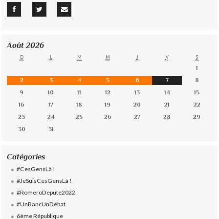
Août 2026
D
L
M
M
J
V
S
1
2
3
4
5
6
7
8
9
10
11
12
13
14
15
16
17
18
19
20
21
22
23
24
25
26
27
28
29
30
31
Catégories
#CesGensLà !
#JeSuisCesGensLà !
#RomeroDepute2022
#UnBancUnDébat
6ème République