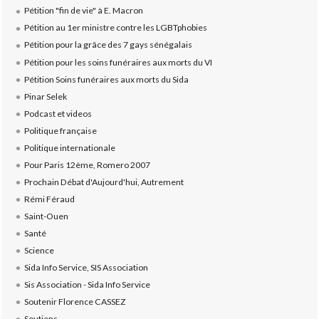
Pétition "fin de vie" à E. Macron
Pétition au 1er ministre contre les LGBTphobies
Pétition pour la grâce des 7 gays sénégalais
Pétition pour les soins funéraires aux morts du VI
Pétition Soins funéraires aux morts du Sida
Pinar Selek
Podcast et videos
Politique française
Politique internationale
Pour Paris 12ème, Romero 2007
Prochain Débat d'Aujourd'hui, Autrement
Rémi Féraud
Saint-Ouen
Santé
Science
Sida Info Service, SIS Association
Sis Association - Sida Info Service
Soutenir Florence CASSEZ
Soutiens