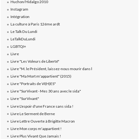
Huchon/Hidalgo 2010
Instagram
Intégration
La culture à Paris 12éme ardt
Le Talk Du Lundi
LeTalkDuLundi
LGBTQI+
Livre
Livre "Les Voleurs de Liberté"
Livre "M. le Président, laissez-nous mourir dans l
Livre "Ma Mort m'appartient" (2015)
Livre "Portraits de VI(H)ES"
Livre "SurVivant - Mes 30 ans avec le sida"
Livre "SurVivant"
Livre L'espoir d'une France sans sida !
Livre Le Serment de Berne
Livre Lettre Ouverte à Brigitte Macron
Livre Mon corps m'appartient !
Livre Plus Vivant Que Jamais !