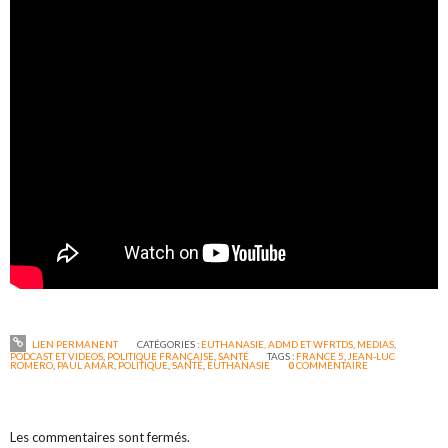
LIEN PERMANENT
CATÉGORIES :
EUTHANASIE, ADMD ET WFRTDS
,
MEDIAS
,
PODCAST ET VIDEOS
,
POLITIQUE FRANÇAISE
,
SANTÉ
TAGS :
FRANCE 5
,
JEAN-LUC
ROMERO
,
PAUL AMAR
,
POLITIQUE
,
SANTÉ
,
EUTHANASIE
0
COMMENTAIRE
Les commentaires sont fermés.