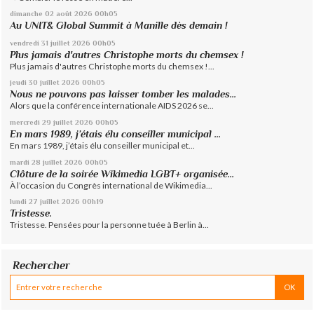
dimanche 02
août 2026
00h05
Au UNIT& Global Summit à Manille dès demain !
vendredi 31
juillet 2026
00h05
Plus jamais d'autres Christophe morts du chemsex !
Plus jamais d'autres Christophe morts du chemsex !...
jeudi 30
juillet 2026
00h05
Nous ne pouvons pas laisser tomber les malades...
Alors que la conférence internationale AIDS 2026 se...
mercredi 29
juillet 2026
00h05
En mars 1989, j’étais élu conseiller municipal ...
En mars 1989, j’étais élu conseiller municipal et...
mardi 28
juillet 2026
00h05
Clôture de la soirée Wikimedia LGBT+ organisée...
À l’occasion du Congrès international de Wikimedia...
lundi 27
juillet 2026
00h19
Tristesse.
Tristesse. Pensées pour la personne tuée à Berlin à...
Rechercher