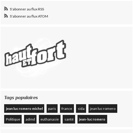
S'abonner au flux RSS
S'abonner au flux ATOM
Tags populaires
jean luc romero michel
paris
france
sida
jean luc romero
Politique
admd
euthanasie
santé
jean-luc romero