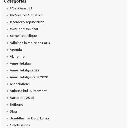
Catégories
#CesGensLà !
#JeSuisCesGensLà !
#RomeroDepute2022
#UnBancUnDébat
6ème République
Adjoint à la maire de Paris
Agenda
Alzheimer
Anne Hidalgo
Anne Hidalgo 2022
Anne Hidalgo Paris 2020
Associations
Aujourd'hui, Autrement
Bartolone 2015
Béthune
Blog
Bouddhisme, Dalaï Lama
Célébrations