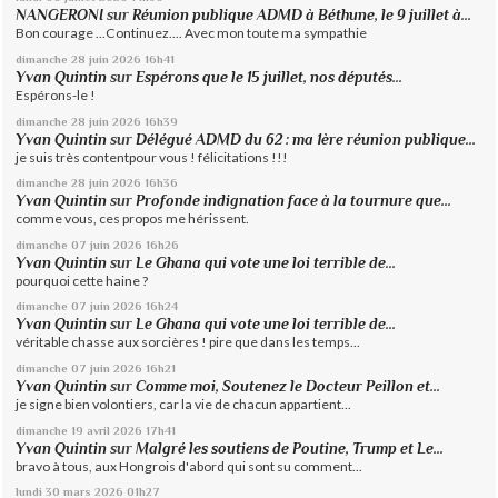
NANGERONI
sur
Réunion publique ADMD à Béthune, le 9 juillet à...
Bon courage ...Continuez.... Avec mon toute ma sympathie
dimanche 28
juin 2026
16h41
Yvan Quintin
sur
Espérons que le 15 juillet, nos députés...
Espérons-le !
dimanche 28
juin 2026
16h39
Yvan Quintin
sur
Délégué ADMD du 62 : ma 1ère réunion publique...
je suis très contentpour vous ! félicitations !!!
dimanche 28
juin 2026
16h36
Yvan Quintin
sur
Profonde indignation face à la tournure que...
comme vous, ces propos me hérissent.
dimanche 07
juin 2026
16h26
Yvan Quintin
sur
Le Ghana qui vote une loi terrible de...
pourquoi cette haine ?
dimanche 07
juin 2026
16h24
Yvan Quintin
sur
Le Ghana qui vote une loi terrible de...
véritable chasse aux sorcières ! pire que dans les temps...
dimanche 07
juin 2026
16h21
Yvan Quintin
sur
Comme moi, Soutenez le Docteur Peillon et...
je signe bien volontiers, car la vie de chacun appartient...
dimanche 19
avril 2026
17h41
Yvan Quintin
sur
Malgré les soutiens de Poutine, Trump et Le...
bravo à tous, aux Hongrois d'abord qui sont su comment...
lundi 30
mars 2026
01h27