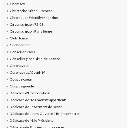
Chemsex
Christophe Michel-Romero
Chroniques Friendly Magazine
Circonscription 75-08
Circonscription Paris 8ème
Club House
Confinement
Conseil de Paris
Conseil régional d'Ile-de-France
Coronavirus
Coronavirus/Covid-19
Coup de coeur
Coup de gueule
Dédicace d'Homopoliticus
Dédicace de "Ma mort m'appartient"
Dédicace de Le Serment de Berne
Dédicace de Lettre Ouverte à Brigitte Macron
Dédicace de M. le Président
Dédicace de Plus Vivant que jamais !