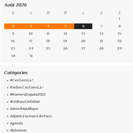
Août 2026
D
L
M
M
J
V
S
1
2
3
4
5
6
7
8
9
10
11
12
13
14
15
16
17
18
19
20
21
22
23
24
25
26
27
28
29
30
31
Catégories
#CesGensLà !
#JeSuisCesGensLà !
#RomeroDepute2022
#UnBancUnDébat
6ème République
Adjoint à la maire de Paris
Agenda
Alzheimer