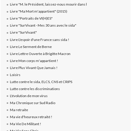
Livre "M. le Président, laissez-nous mourir dans l
Livre "Ma Mort m'appartient" (2015)
Livre "Portraits de VI(H)ES"
Livre "SurVivant - Mes 30 ans avec le sida"
Livre "SurVivant"
Livre L'espoir d'une France sans sida !
Livre Le Serment de Berne
Livre Lettre Ouverte à Brigitte Macron
Livre Mon corps m'appartient !
Livre Plus Vivant Que Jamais !
Loisirs
Lutte contre le sida, ELCS, CNS et CRIPS
Lutte contre les discriminations
L'évolution de mon virus
Ma Chronique sur Sud Radio
Ma retraite
Ma vie d'heureux retraité !
Ma Vie De Militant !
Ma Vie Sans Chris