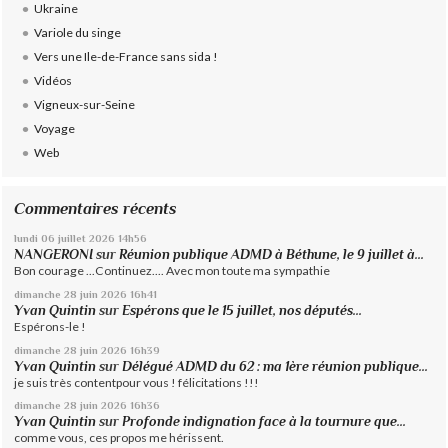
Ukraine
Variole du singe
Vers une Ile-de-France sans sida !
Vidéos
Vigneux-sur-Seine
Voyage
Web
Commentaires récents
lundi 06
juillet 2026
14h56
NANGERONI
sur
Réunion publique ADMD à Béthune, le 9 juillet à...
Bon courage ...Continuez.... Avec mon toute ma sympathie
dimanche 28
juin 2026
16h41
Yvan Quintin
sur
Espérons que le 15 juillet, nos députés...
Espérons-le !
dimanche 28
juin 2026
16h39
Yvan Quintin
sur
Délégué ADMD du 62 : ma 1ère réunion publique...
je suis très contentpour vous ! félicitations !!!
dimanche 28
juin 2026
16h36
Yvan Quintin
sur
Profonde indignation face à la tournure que...
comme vous, ces propos me hérissent.