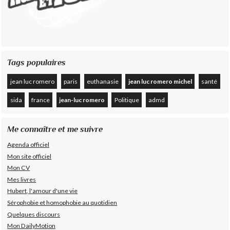
Tags populaires
jean luc romero
paris
euthanasie
jean luc romero michel
santé
sida
france
jean-luc romero
Politique
admd
Me connaître et me suivre
Agenda officiel
Mon site officiel
Mon CV
Mes livres
Hubert, l'amour d'une vie
Sérophobie et homophobie au quotidien
Quelques discours
Mon DailyMotion