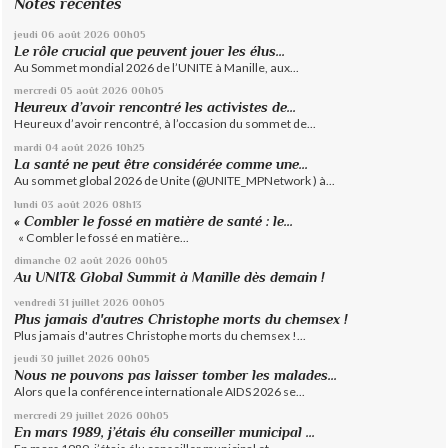
Notes récentes
jeudi 06
août 2026
00h05
Le rôle crucial que peuvent jouer les élus...
Au Sommet mondial 2026 de l’UNITE à Manille, aux...
mercredi 05
août 2026
00h05
Heureux d’avoir rencontré les activistes de...
Heureux d’avoir rencontré, à l’occasion du sommet de...
mardi 04
août 2026
10h25
La santé ne peut être considérée comme une...
Au sommet global 2026 de Unite (@UNITE_MPNetwork ) à...
lundi 03
août 2026
08h13
« Combler le fossé en matière de santé : le...
« Combler le fossé en matière...
dimanche 02
août 2026
00h05
Au UNIT& Global Summit à Manille dès demain !
vendredi 31
juillet 2026
00h05
Plus jamais d'autres Christophe morts du chemsex !
Plus jamais d'autres Christophe morts du chemsex !...
jeudi 30
juillet 2026
00h05
Nous ne pouvons pas laisser tomber les malades...
Alors que la conférence internationale AIDS 2026 se...
mercredi 29
juillet 2026
00h05
En mars 1989, j’étais élu conseiller municipal ...