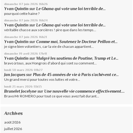
dimanche 07
juin 2026
16h26
Yvan Quintin
sur
Le Ghana qui vote une loi terrible de...
pourquoi cette haine ?
dimanche 07
juin 2026
16h24
Yvan Quintin
sur
Le Ghana qui vote une loi terrible de...
véritable chasse aux sorcières ! pire que dans les temps...
dimanche 07
juin 2026
16h21
Yvan Quintin
sur
Comme moi, Soutenez le Docteur Peillon et...
je signe bien volontiers, car la vie de chacun appartient...
dimanche 19
avril 2026
17h41
Yvan Quintin
sur
Malgré les soutiens de Poutine, Trump et Le...
bravo à tous, aux Hongrois d'abord qui sont su comment...
lundi 30
mars 2026
01h27
Jan Jacques
sur
Plus de 45 années de vie à Paris s’achèvent ce...
Un grand merci pour toutes vos luttes et votre...
lundi 23
mars 2026
13h35
Brunelet Jocelyne
sur
Une nouvelle vie commence effectivement....
Bravo Mr ROMERO pour tout ce que vous avez fait durant...
Archives
août 2026
juillet 2026