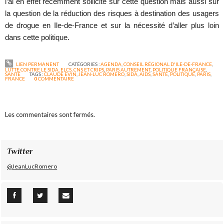
l’ai en effet récemment sollicité sur cette question mais aussi sur
la question de la réduction des risques à destination des usagers
de drogue en Ile-de-France et sur la nécessité d’aller plus loin
dans cette politique.
LIEN PERMANENT
CATÉGORIES :
AGENDA
,
CONSEIL RÉGIONAL D'ILE-DE-FRANCE
,
LUTTE CONTRE LE SIDA, ELCS, CNS ET CRIPS
,
PARIS AUTREMENT
,
POLITIQUE FRANÇAISE
,
SANTÉ
TAGS :
CLAUDE EVIN
,
JEAN-LUC ROMERO
,
SIDA
,
AIDS
,
SANTÉ
,
POLITIQUE
,
PARIS
,
FRANCE
0
COMMENTAIRE
Les commentaires sont fermés.
Twitter
@JeanLucRomero