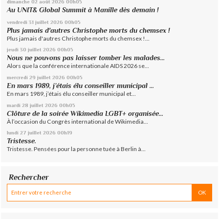
dimanche 02
août 2026
00h05
Au UNIT& Global Summit à Manille dès demain !
vendredi 31
juillet 2026
00h05
Plus jamais d'autres Christophe morts du chemsex !
Plus jamais d'autres Christophe morts du chemsex !...
jeudi 30
juillet 2026
00h05
Nous ne pouvons pas laisser tomber les malades...
Alors que la conférence internationale AIDS 2026 se...
mercredi 29
juillet 2026
00h05
En mars 1989, j’étais élu conseiller municipal ...
En mars 1989, j’étais élu conseiller municipal et...
mardi 28
juillet 2026
00h05
Clôture de la soirée Wikimedia LGBT+ organisée...
À l’occasion du Congrès international de Wikimedia...
lundi 27
juillet 2026
00h19
Tristesse.
Tristesse. Pensées pour la personne tuée à Berlin à...
Rechercher