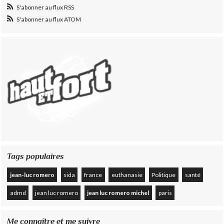
S'abonner au flux RSS
S'abonner au flux ATOM
Tags populaires
jean-luc romero
sida
france
euthanasie
Politique
santé
admd
jean luc romero
jean luc romero michel
paris
Me connaître et me suivre