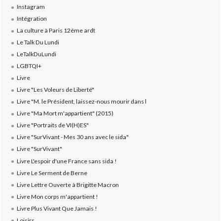
Instagram
Intégration
La culture à Paris 12éme ardt
Le Talk Du Lundi
LeTalkDuLundi
LGBTQI+
Livre
Livre "Les Voleurs de Liberté"
Livre "M. le Président, laissez-nous mourir dans l
Livre "Ma Mort m'appartient" (2015)
Livre "Portraits de VI(H)ES"
Livre "SurVivant - Mes 30 ans avec le sida"
Livre "SurVivant"
Livre L'espoir d'une France sans sida !
Livre Le Serment de Berne
Livre Lettre Ouverte à Brigitte Macron
Livre Mon corps m'appartient !
Livre Plus Vivant Que Jamais !
Loisirs