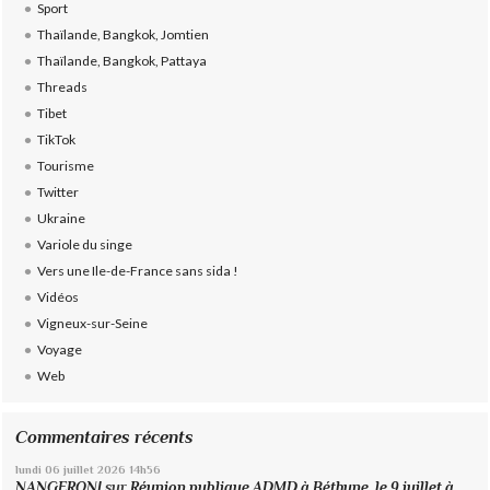
Sport
Thaïlande, Bangkok, Jomtien
Thaïlande, Bangkok, Pattaya
Threads
Tibet
TikTok
Tourisme
Twitter
Ukraine
Variole du singe
Vers une Ile-de-France sans sida !
Vidéos
Vigneux-sur-Seine
Voyage
Web
Commentaires récents
lundi 06
juillet 2026
14h56
NANGERONI
sur
Réunion publique ADMD à Béthune, le 9 juillet à...