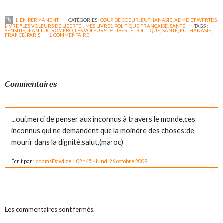
LIEN PERMANENT
CATÉGORIES :
COUP DE COEUR
,
EUTHANASIE, ADMD ET WFRTDS
,
LIVRE "LES VOLEURS DE LIBERTÉ"
,
MES LIVRES
,
POLITIQUE FRANÇAISE
,
SANTÉ
TAGS :
SENSITIF
,
JEAN-LUC ROMERO
,
LES VOLEURS DE LIBERTÉ
,
POLITIQUE
,
SANTÉ
,
EUTHANASIE
,
FRANCE
,
PARIS
1
COMMENTAIRE
Commentaires
...oui,merci de penser aux inconnus à travers le monde,ces
inconnus qui ne demandent que la moindre des choses:de
mourir dans la dignité.salut,(maroc)
Écrit par :
adamsDawlize
02h45
-
lundi 26
octobre 2009
Les commentaires sont fermés.