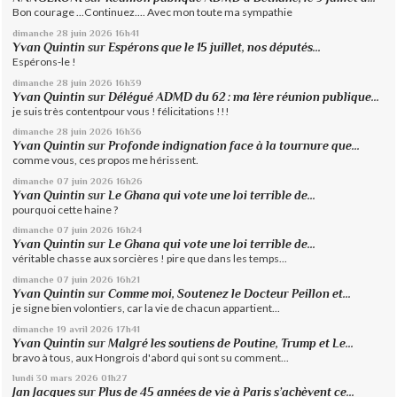
Bon courage ...Continuez.... Avec mon toute ma sympathie
dimanche 28
juin 2026
16h41
Yvan Quintin
sur
Espérons que le 15 juillet, nos députés...
Espérons-le !
dimanche 28
juin 2026
16h39
Yvan Quintin
sur
Délégué ADMD du 62 : ma 1ère réunion publique...
je suis très contentpour vous ! félicitations !!!
dimanche 28
juin 2026
16h36
Yvan Quintin
sur
Profonde indignation face à la tournure que...
comme vous, ces propos me hérissent.
dimanche 07
juin 2026
16h26
Yvan Quintin
sur
Le Ghana qui vote une loi terrible de...
pourquoi cette haine ?
dimanche 07
juin 2026
16h24
Yvan Quintin
sur
Le Ghana qui vote une loi terrible de...
véritable chasse aux sorcières ! pire que dans les temps...
dimanche 07
juin 2026
16h21
Yvan Quintin
sur
Comme moi, Soutenez le Docteur Peillon et...
je signe bien volontiers, car la vie de chacun appartient...
dimanche 19
avril 2026
17h41
Yvan Quintin
sur
Malgré les soutiens de Poutine, Trump et Le...
bravo à tous, aux Hongrois d'abord qui sont su comment...
lundi 30
mars 2026
01h27
Jan Jacques
sur
Plus de 45 années de vie à Paris s’achèvent ce...