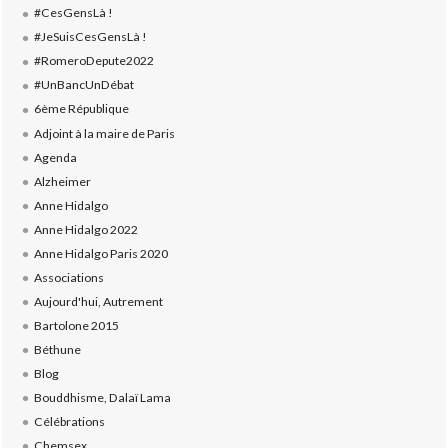
#CesGensLà !
#JeSuisCesGensLà !
#RomeroDepute2022
#UnBancUnDébat
6ème République
Adjoint à la maire de Paris
Agenda
Alzheimer
Anne Hidalgo
Anne Hidalgo 2022
Anne Hidalgo Paris 2020
Associations
Aujourd'hui, Autrement
Bartolone 2015
Béthune
Blog
Bouddhisme, Dalaï Lama
Célébrations
Chemsex