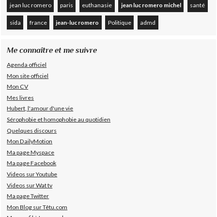
jean luc romero
paris
euthanasie
jean luc romero michel
santé
sida
france
jean-luc romero
Politique
admd
Me connaître et me suivre
Agenda officiel
Mon site officiel
Mon CV
Mes livres
Hubert, l'amour d'une vie
Sérophobie et homophobie au quotidien
Quelques discours
Mon DailyMotion
Ma page Myspace
Ma page Facebook
Videos sur Youtube
Videos sur Wat tv
Ma page Twitter
Mon Blog sur Têtu.com