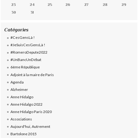
23
24
25
26
27
28
29
30
31
Catégories
#CesGensLà !
#JeSuisCesGensLà !
#RomeroDepute2022
#UnBancUnDébat
6ème République
Adjoint à la maire de Paris
Agenda
Alzheimer
Anne Hidalgo
Anne Hidalgo 2022
Anne Hidalgo Paris 2020
Associations
Aujourd'hui, Autrement
Bartolone 2015