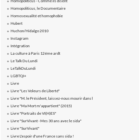
Homopoliticus - Comme ils disent
Homopoliticus, le Documentaire
Homosexualité et homophobie
Hubert
Huchon/Hidalgo 2010
Instagram
Intégration
La culture à Paris 12éme ardt
Le Talk Du Lundi
LeTalkDuLundi
LGBTQI+
Livre
Livre "Les Voleurs de Liberté"
Livre "M. le Président, laissez-nous mourir dans l
Livre "Ma Mort m'appartient" (2015)
Livre "Portraits de VI(H)ES"
Livre "SurVivant - Mes 30 ans avec le sida"
Livre "SurVivant"
Livre L'espoir d'une France sans sida !