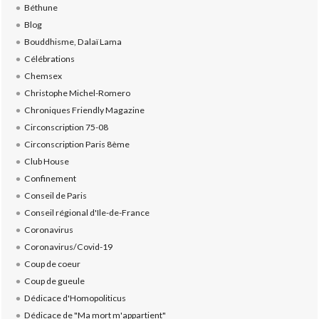
Béthune
Blog
Bouddhisme, Dalaï Lama
Célébrations
Chemsex
Christophe Michel-Romero
Chroniques Friendly Magazine
Circonscription 75-08
Circonscription Paris 8ème
Club House
Confinement
Conseil de Paris
Conseil régional d'Ile-de-France
Coronavirus
Coronavirus/Covid-19
Coup de coeur
Coup de gueule
Dédicace d'Homopoliticus
Dédicace de "Ma mort m'appartient"