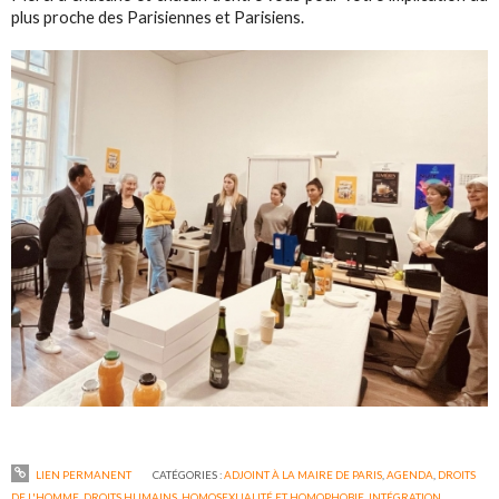
plus proche des Parisiennes et Parisiens.
LIEN PERMANENT
CATÉGORIES :
ADJOINT À LA MAIRE DE PARIS
,
AGENDA
,
DROITS
DE L'HOMME
,
DROITS HUMAINS
,
HOMOSEXUALITÉ ET HOMOPHOBIE
,
INTÉGRATION
,