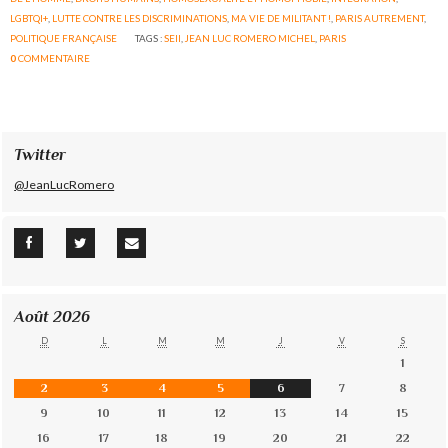
LGBTQI+
,
LUTTE CONTRE LES DISCRIMINATIONS
,
MA VIE DE MILITANT !
,
PARIS AUTREMENT
,
POLITIQUE FRANÇAISE
TAGS :
SEII
,
JEAN LUC ROMERO MICHEL
,
PARIS
0
COMMENTAIRE
Twitter
@JeanLucRomero
Août 2026
D
L
M
M
J
V
S
1
2
3
4
5
6
7
8
9
10
11
12
13
14
15
16
17
18
19
20
21
22