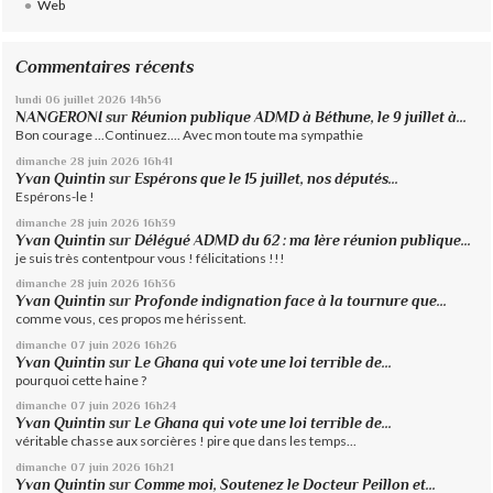
Web
Commentaires récents
lundi 06
juillet 2026
14h56
NANGERONI
sur
Réunion publique ADMD à Béthune, le 9 juillet à...
Bon courage ...Continuez.... Avec mon toute ma sympathie
dimanche 28
juin 2026
16h41
Yvan Quintin
sur
Espérons que le 15 juillet, nos députés...
Espérons-le !
dimanche 28
juin 2026
16h39
Yvan Quintin
sur
Délégué ADMD du 62 : ma 1ère réunion publique...
je suis très contentpour vous ! félicitations !!!
dimanche 28
juin 2026
16h36
Yvan Quintin
sur
Profonde indignation face à la tournure que...
comme vous, ces propos me hérissent.
dimanche 07
juin 2026
16h26
Yvan Quintin
sur
Le Ghana qui vote une loi terrible de...
pourquoi cette haine ?
dimanche 07
juin 2026
16h24
Yvan Quintin
sur
Le Ghana qui vote une loi terrible de...
véritable chasse aux sorcières ! pire que dans les temps...
dimanche 07
juin 2026
16h21
Yvan Quintin
sur
Comme moi, Soutenez le Docteur Peillon et...