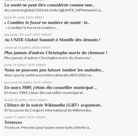
La santé ne peut être considérée comme une...
Au sommet global 2026 de Unite (@UNITE_MPNetwork ) à...
lundi 03
août 2026
08h13
« Combler le fossé en matière de santé : le...
« Combler le fossé en matière...
dimanche 02
août 2026
00h05
Au UNIT& Global Summit à Manille dès demain !
vendredi 31
juillet 2026
00h05
Plus jamais d'autres Christophe morts du chemsex !
Plus jamais d'autres Christophe morts du chemsex !...
jeudi 30
juillet 2026
00h05
Nous ne pouvons pas laisser tomber les malades...
Alors que la conférence internationale AIDS 2026 se...
mercredi 29
juillet 2026
00h05
En mars 1989, j’étais élu conseiller municipal ...
En mars 1989, j’étais élu conseiller municipal et...
mardi 28
juillet 2026
00h05
Clôture de la soirée Wikimedia LGBT+ organisée...
À l’occasion du Congrès international de Wikimedia...
lundi 27
juillet 2026
00h19
Tristesse.
Tristesse. Pensées pour la personne tuée à Berlin à...