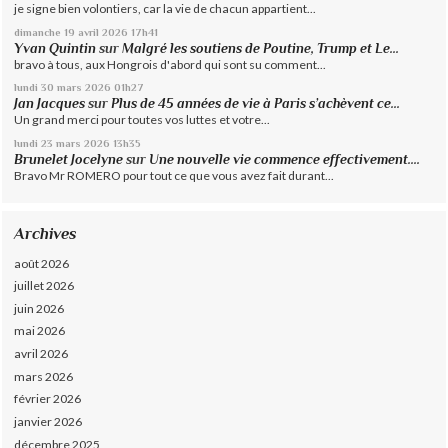
je signe bien volontiers, car la vie de chacun appartient...
dimanche 19
avril 2026
17h41
Yvan Quintin
sur
Malgré les soutiens de Poutine, Trump et Le...
bravo à tous, aux Hongrois d'abord qui sont su comment...
lundi 30
mars 2026
01h27
Jan Jacques
sur
Plus de 45 années de vie à Paris s’achèvent ce...
Un grand merci pour toutes vos luttes et votre...
lundi 23
mars 2026
13h35
Brunelet Jocelyne
sur
Une nouvelle vie commence effectivement....
Bravo Mr ROMERO pour tout ce que vous avez fait durant...
Archives
août 2026
juillet 2026
juin 2026
mai 2026
avril 2026
mars 2026
février 2026
janvier 2026
décembre 2025