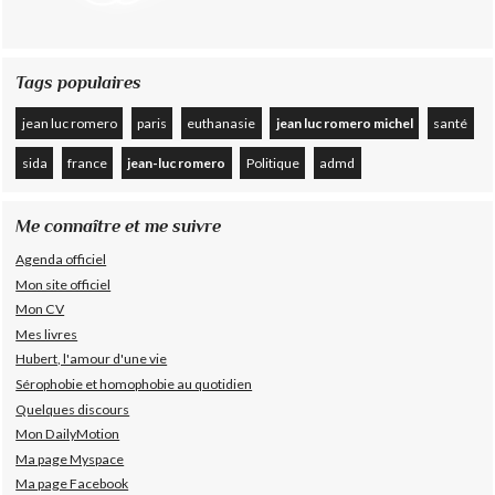
Tags populaires
jean luc romero
paris
euthanasie
jean luc romero michel
santé
sida
france
jean-luc romero
Politique
admd
Me connaître et me suivre
Agenda officiel
Mon site officiel
Mon CV
Mes livres
Hubert, l'amour d'une vie
Sérophobie et homophobie au quotidien
Quelques discours
Mon DailyMotion
Ma page Myspace
Ma page Facebook