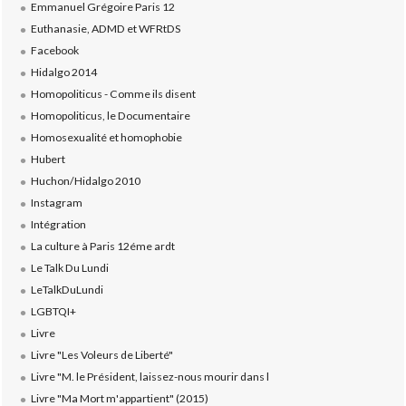
Emmanuel Grégoire Paris 12
Euthanasie, ADMD et WFRtDS
Facebook
Hidalgo 2014
Homopoliticus - Comme ils disent
Homopoliticus, le Documentaire
Homosexualité et homophobie
Hubert
Huchon/Hidalgo 2010
Instagram
Intégration
La culture à Paris 12éme ardt
Le Talk Du Lundi
LeTalkDuLundi
LGBTQI+
Livre
Livre "Les Voleurs de Liberté"
Livre "M. le Président, laissez-nous mourir dans l
Livre "Ma Mort m'appartient" (2015)