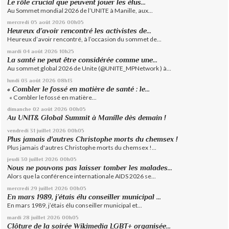
Le rôle crucial que peuvent jouer les élus...
Au Sommet mondial 2026 de l’UNITE à Manille, aux...
mercredi 05
août 2026
00h05
Heureux d’avoir rencontré les activistes de...
Heureux d’avoir rencontré, à l’occasion du sommet de...
mardi 04
août 2026
10h25
La santé ne peut être considérée comme une...
Au sommet global 2026 de Unite (@UNITE_MPNetwork ) à...
lundi 03
août 2026
08h13
« Combler le fossé en matière de santé : le...
« Combler le fossé en matière...
dimanche 02
août 2026
00h05
Au UNIT& Global Summit à Manille dès demain !
vendredi 31
juillet 2026
00h05
Plus jamais d'autres Christophe morts du chemsex !
Plus jamais d'autres Christophe morts du chemsex !...
jeudi 30
juillet 2026
00h05
Nous ne pouvons pas laisser tomber les malades...
Alors que la conférence internationale AIDS 2026 se...
mercredi 29
juillet 2026
00h05
En mars 1989, j’étais élu conseiller municipal ...
En mars 1989, j’étais élu conseiller municipal et...
mardi 28
juillet 2026
00h05
Clôture de la soirée Wikimedia LGBT+ organisée...