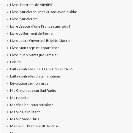
Livre "Portraits de VI(H)ES"
Livre "SurVivant - Mes 30 ans avec le sida"
Livre "SurVivant"
Livre L'espoir d'une France sans sida !
Livre Le Serment de Berne
Livre Lettre Ouverte à Brigitte Macron
Livre Mon corps m'appartient !
Livre Plus Vivant Que Jamais !
Loisirs
Lutte contre le sida, ELCS, CNS et CRIPS
Lutte contre les discriminations
L'évolution de mon virus
Ma Chronique sur Sud Radio
Ma retraite
Ma vie d'heureux retraité !
Ma Vie De Militant !
Ma Vie Sans Chris
Mairie du 12ème ardt de Paris