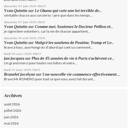
dimanche 07
juin 2026
16h24
Yvan Quintin
sur
Le Ghana qui vote une loi terrible de...
véritable chasse aux sorcières ! pire que dans les temps...
dimanche 07
juin 2026
16h21
Yvan Quintin
sur
Comme moi, Soutenez le Docteur Peillon et...
je signe bien volontiers, car la vie de chacun appartient...
dimanche 19
avril 2026
17h41
Yvan Quintin
sur
Malgré les soutiens de Poutine, Trump et Le...
bravo à tous, aux Hongrois d'abord qui sont su comment...
lundi 30
mars 2026
01h27
Jan Jacques
sur
Plus de 45 années de vie à Paris s’achèvent ce...
Un grand merci pour toutes vos luttes et votre...
lundi 23
mars 2026
13h35
Brunelet Jocelyne
sur
Une nouvelle vie commence effectivement....
Bravo Mr ROMERO pour tout ce que vous avez fait durant...
Archives
août 2026
juillet 2026
juin 2026
mai 2026