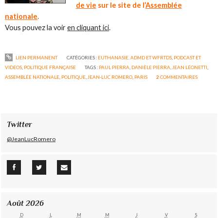
de vie
sur le site de l’
Assemblée
nationale
.
Vous pouvez la voir
en cliquant ici
.
LIEN PERMANENT
CATÉGORIES :
EUTHANASIE, ADMD ET WFRTDS
,
PODCAST ET
VIDEOS
,
POLITIQUE FRANÇAISE
TAGS :
PAUL PIERRA
,
DANIÈLE PIERRA
,
JEAN LÉONETTI
,
ASSEMBLÉE NATIONALE
,
POLITIQUE
,
JEAN-LUC ROMERO
,
PARIS
2
COMMENTAIRES
Twitter
@JeanLucRomero
Août 2026
D
L
M
M
J
V
S