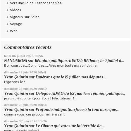
Vers une Ile-de-France sans sida !
Vidéos
Vigneux-sur-Seine
Voyage
Web
Commentaires récents
lundi 06
juillet 2026
14h56
NANGERONI
sur
Réunion publique ADMD à Béthune, le 9 juillet à...
Bon courage ...Continuez.... Avec mon toute ma sympathie
dimanche 28
juin 2026
16h41
Yvan Quintin
sur
Espérons que le 15 juillet, nos députés...
Espérons-le !
dimanche 28
juin 2026
16h39
Yvan Quintin
sur
Délégué ADMD du 62 : ma 1ère réunion publique...
je suis très contentpour vous ! félicitations !!!
dimanche 28
juin 2026
16h36
Yvan Quintin
sur
Profonde indignation face à la tournure que...
comme vous, ces propos me hérissent.
dimanche 07
juin 2026
16h26
Yvan Quintin
sur
Le Ghana qui vote une loi terrible de...
pourquoi cette haine ?