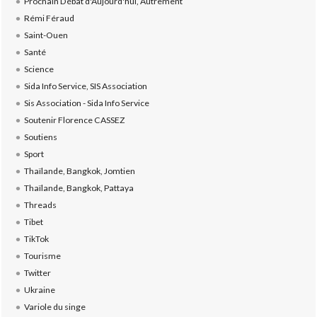
Prochain Débat d'Aujourd'hui, Autrement
Rémi Féraud
Saint-Ouen
Santé
Science
Sida Info Service, SIS Association
Sis Association - Sida Info Service
Soutenir Florence CASSEZ
Soutiens
Sport
Thaïlande, Bangkok, Jomtien
Thaïlande, Bangkok, Pattaya
Threads
Tibet
TikTok
Tourisme
Twitter
Ukraine
Variole du singe