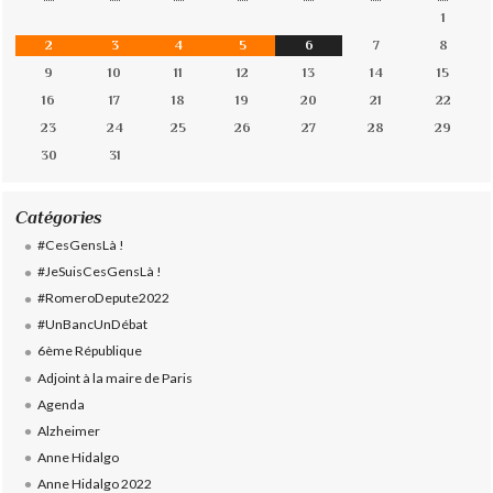
1
2
3
4
5
6
7
8
9
10
11
12
13
14
15
16
17
18
19
20
21
22
23
24
25
26
27
28
29
30
31
Catégories
#CesGensLà !
#JeSuisCesGensLà !
#RomeroDepute2022
#UnBancUnDébat
6ème République
Adjoint à la maire de Paris
Agenda
Alzheimer
Anne Hidalgo
Anne Hidalgo 2022