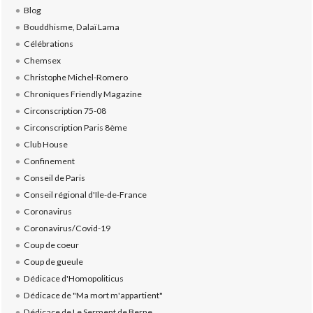
Blog
Bouddhisme, Dalaï Lama
Célébrations
Chemsex
Christophe Michel-Romero
Chroniques Friendly Magazine
Circonscription 75-08
Circonscription Paris 8ème
Club House
Confinement
Conseil de Paris
Conseil régional d'Ile-de-France
Coronavirus
Coronavirus/Covid-19
Coup de coeur
Coup de gueule
Dédicace d'Homopoliticus
Dédicace de "Ma mort m'appartient"
Dédicace de Le Serment de Berne