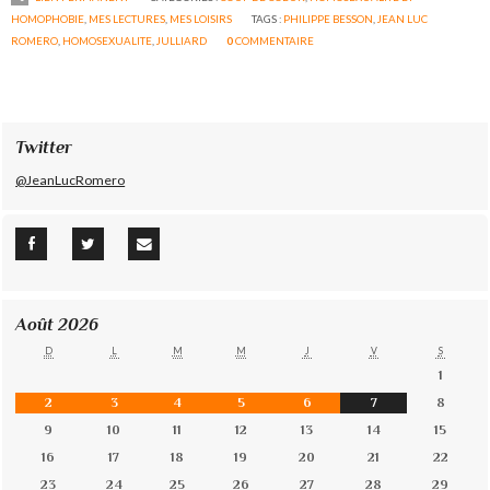
HOMOPHOBIE
,
MES LECTURES
,
MES LOISIRS
TAGS :
PHILIPPE BESSON
,
JEAN LUC
ROMERO
,
HOMOSEXUALITE
,
JULLIARD
0
COMMENTAIRE
Twitter
@JeanLucRomero
Août 2026
D
L
M
M
J
V
S
1
2
3
4
5
6
7
8
9
10
11
12
13
14
15
16
17
18
19
20
21
22
23
24
25
26
27
28
29