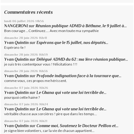
Commentaires récents
lundi 06
juillet 2026
14h56
NANGERONI
sur
Réunion publique ADMD à Béthune, le 9 juillet à...
Bon courage ...Continuez.... Avec mon toute ma sympathie
dimanche 28
juin 2026
16h41
Yvan Quintin
sur
Espérons que le 15 juillet, nos députés...
Espérons-le !
dimanche 28
juin 2026
16h39
Yvan Quintin
sur
Délégué ADMD du 62 : ma 1ère réunion publique...
je suis très contentpour vous ! félicitations !!!
dimanche 28
juin 2026
16h36
Yvan Quintin
sur
Profonde indignation face à la tournure que...
comme vous, ces propos me hérissent.
dimanche 07
juin 2026
16h26
Yvan Quintin
sur
Le Ghana qui vote une loi terrible de...
pourquoi cette haine ?
dimanche 07
juin 2026
16h24
Yvan Quintin
sur
Le Ghana qui vote une loi terrible de...
véritable chasse aux sorcières ! pire que dans les temps...
dimanche 07
juin 2026
16h21
Yvan Quintin
sur
Comme moi, Soutenez le Docteur Peillon et...
je signe bien volontiers, car la vie de chacun appartient...