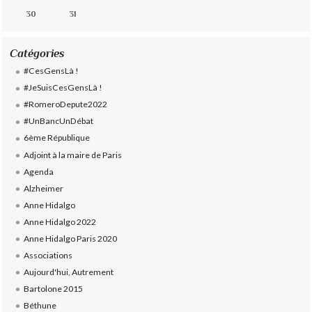
30
31
Catégories
#CesGensLà !
#JeSuisCesGensLà !
#RomeroDepute2022
#UnBancUnDébat
6ème République
Adjoint à la maire de Paris
Agenda
Alzheimer
Anne Hidalgo
Anne Hidalgo 2022
Anne Hidalgo Paris 2020
Associations
Aujourd'hui, Autrement
Bartolone 2015
Béthune