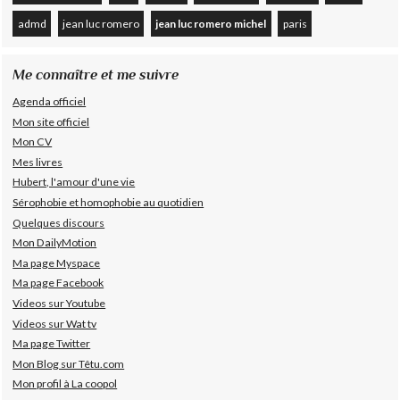
admd
jean luc romero
jean luc romero michel
paris
Me connaître et me suivre
Agenda officiel
Mon site officiel
Mon CV
Mes livres
Hubert, l'amour d'une vie
Sérophobie et homophobie au quotidien
Quelques discours
Mon DailyMotion
Ma page Myspace
Ma page Facebook
Videos sur Youtube
Videos sur Wat tv
Ma page Twitter
Mon Blog sur Têtu.com
Mon profil à La coopol