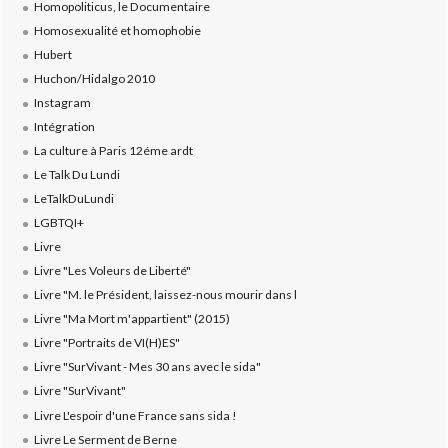
Homopoliticus, le Documentaire
Homosexualité et homophobie
Hubert
Huchon/Hidalgo 2010
Instagram
Intégration
La culture à Paris 12éme ardt
Le Talk Du Lundi
LeTalkDuLundi
LGBTQI+
Livre
Livre "Les Voleurs de Liberté"
Livre "M. le Président, laissez-nous mourir dans l
Livre "Ma Mort m'appartient" (2015)
Livre "Portraits de VI(H)ES"
Livre "SurVivant - Mes 30 ans avec le sida"
Livre "SurVivant"
Livre L'espoir d'une France sans sida !
Livre Le Serment de Berne