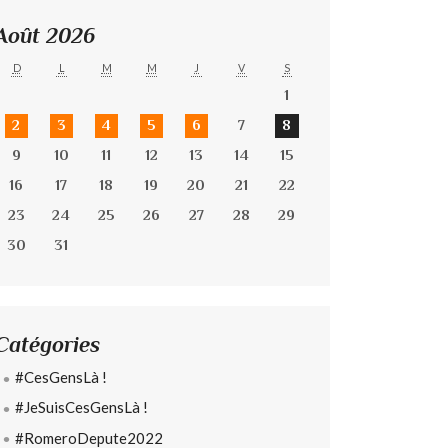
Août 2026
D
L
M
M
J
V
S
1
2
3
4
5
6
7
8
9
10
11
12
13
14
15
16
17
18
19
20
21
22
23
24
25
26
27
28
29
30
31
Catégories
#CesGensLà !
#JeSuisCesGensLà !
#RomeroDepute2022