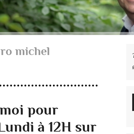
ero michel
-moi pour
undi à 12H sur