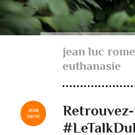
jean luc rom
euthanasie
Retrouvez
2018
08/10
#LeTalkDuL