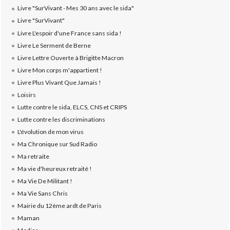
Livre "SurVivant - Mes 30 ans avec le sida"
Livre "SurVivant"
Livre L'espoir d'une France sans sida !
Livre Le Serment de Berne
Livre Lettre Ouverte à Brigitte Macron
Livre Mon corps m'appartient !
Livre Plus Vivant Que Jamais !
Loisirs
Lutte contre le sida, ELCS, CNS et CRIPS
Lutte contre les discriminations
L'évolution de mon virus
Ma Chronique sur Sud Radio
Ma retraite
Ma vie d'heureux retraité !
Ma Vie De Militant !
Ma Vie Sans Chris
Mairie du 12ème ardt de Paris
Maman