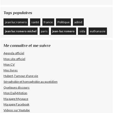
Tags populaires
jean luc romero
santé
france
Politique
admd
jean luc romero michel
paris
jean-luc romero
sida
euthanasie
Me connaître et me suivre
Agenda officiel
Mon site officiel
Mon CV
Mes livres
Hubert, l'amour d'une vie
Sérophobie et homophobie au quotidien
Quelques discours
Mon DailyMotion
Ma page Myspace
Ma page Facebook
Videos sur Youtube