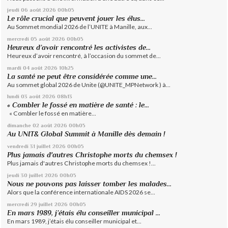
jeudi 06
août 2026
00h05
Le rôle crucial que peuvent jouer les élus...
Au Sommet mondial 2026 de l’UNITE à Manille, aux...
mercredi 05
août 2026
00h05
Heureux d’avoir rencontré les activistes de...
Heureux d’avoir rencontré, à l’occasion du sommet de...
mardi 04
août 2026
10h25
La santé ne peut être considérée comme une...
Au sommet global 2026 de Unite (@UNITE_MPNetwork ) à...
lundi 03
août 2026
08h13
« Combler le fossé en matière de santé : le...
« Combler le fossé en matière...
dimanche 02
août 2026
00h05
Au UNIT& Global Summit à Manille dès demain !
vendredi 31
juillet 2026
00h05
Plus jamais d'autres Christophe morts du chemsex !
Plus jamais d'autres Christophe morts du chemsex !...
jeudi 30
juillet 2026
00h05
Nous ne pouvons pas laisser tomber les malades...
Alors que la conférence internationale AIDS 2026 se...
mercredi 29
juillet 2026
00h05
En mars 1989, j’étais élu conseiller municipal ...
En mars 1989, j’étais élu conseiller municipal et...