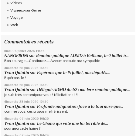
Vidéos
Vigneux-sur-Seine
Voyage
Web
Commentaires récents
lundi 06
juillet 2026
14h56
NANGERONI
sur
Réunion publique ADMD à Béthune, le 9 juillet à...
Bon courage ...Continuez.... Avec mon toute ma sympathie
dimanche 28
juin 2026
16h41
Yvan Quintin
sur
Espérons que le 15 juillet, nos députés...
Espérons-le !
dimanche 28
juin 2026
16h39
Yvan Quintin
sur
Délégué ADMD du 62 : ma 1ère réunion publique...
je suis très contentpour vous ! félicitations !!!
dimanche 28
juin 2026
16h36
Yvan Quintin
sur
Profonde indignation face à la tournure que...
comme vous, ces propos me hérissent.
dimanche 07
juin 2026
16h26
Yvan Quintin
sur
Le Ghana qui vote une loi terrible de...
pourquoi cette haine ?
dimanche 07
juin 2026
16h24