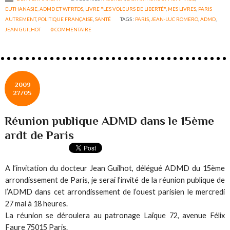
EUTHANASIE, ADMD ET WFRTDS
,
LIVRE "LES VOLEURS DE LIBERTÉ"
,
MES LIVRES
,
PARIS
AUTREMENT
,
POLITIQUE FRANÇAISE
,
SANTÉ
TAGS :
PARIS
,
JEAN-LUC ROMERO
,
ADMD
,
JEAN GUILHOT
0
COMMENTAIRE
2009
27/05
Réunion publique ADMD dans le 15ème
ardt de Paris
A l’invitation du docteur Jean Guilhot, délégué ADMD du 15ème
arrondissement de Paris, je serai l’invité de la réunion publique de
l’ADMD dans cet arrondissement de l’ouest parisien le mercredi
27 mai à 18 heures.
La réunion se déroulera au patronage Laïque 72, avenue Félix
Faure 75015 Paris.