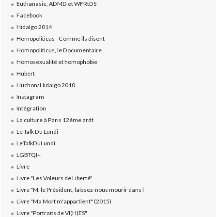
Euthanasie, ADMD et WFRtDS
Facebook
Hidalgo 2014
Homopoliticus - Comme ils disent
Homopoliticus, le Documentaire
Homosexualité et homophobie
Hubert
Huchon/Hidalgo 2010
Instagram
Intégration
La culture à Paris 12éme ardt
Le Talk Du Lundi
LeTalkDuLundi
LGBTQI+
Livre
Livre "Les Voleurs de Liberté"
Livre "M. le Président, laissez-nous mourir dans l
Livre "Ma Mort m'appartient" (2015)
Livre "Portraits de VI(H)ES"