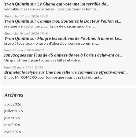
Yvan Quintin
sur
Le Ghana qui vote une loi terrible de...
véritable chasse aux sorcières ! pire que dans les temps...
dimanche 07
juin 2026
16h21
Yvan Quintin
sur
Comme moi, Soutenez le Docteur Peillon et...
je signe bien volontiers, car la vie de chacun appartient...
dimanche 19
avril 2026
17h41
Yvan Quintin
sur
Malgré les soutiens de Poutine, Trump et Le...
bravo à tous, aux Hongrois d'abord qui sont su comment...
lundi 30
mars 2026
01h27
Jan Jacques
sur
Plus de 45 années de vie à Paris s’achèvent ce...
Un grand merci pour toutes vos luttes et votre...
lundi 23
mars 2026
13h35
Brunelet Jocelyne
sur
Une nouvelle vie commence effectivement....
Bravo Mr ROMERO pour tout ce que vous avez fait durant...
Archives
août 2026
juillet 2026
juin 2026
mai 2026
avril 2026