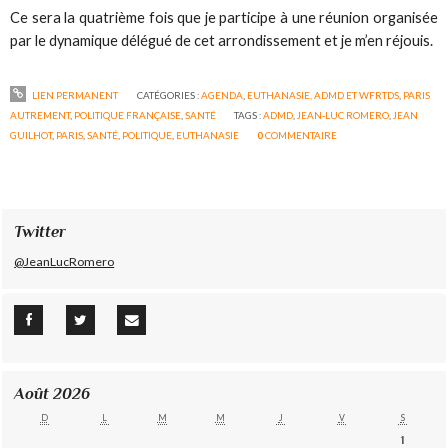
Ce sera la quatrième fois que je participe à une réunion organisée
par le dynamique délégué de cet arrondissement et je m’en réjouis.
LIEN PERMANENT
CATÉGORIES :
AGENDA
,
EUTHANASIE, ADMD ET WFRTDS
,
PARIS
AUTREMENT
,
POLITIQUE FRANÇAISE
,
SANTÉ
TAGS :
ADMD
,
JEAN-LUC ROMERO
,
JEAN
GUILHOT
,
PARIS
,
SANTÉ
,
POLITIQUE
,
EUTHANASIE
0
COMMENTAIRE
Twitter
@JeanLucRomero
Août 2026
D
L
M
M
J
V
S
1