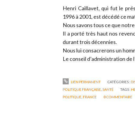
Henri Caillavet, qui fut le p
1996 à 2001, est décédé ce mat
Nous savons tous ce que notre a
Il a porté très haut nos reven
durant trois décennies.
Nous lui consacrerons un hom
Le conseil d’administration de
LIEN PERMANENT
CATÉGORIES :
DI
POLITIQUE FRANÇAISE
,
SANTÉ
TAGS :
HE
POLITIQUE
,
FRANCE
0
COMMENTAIRE