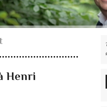
t
 Henri