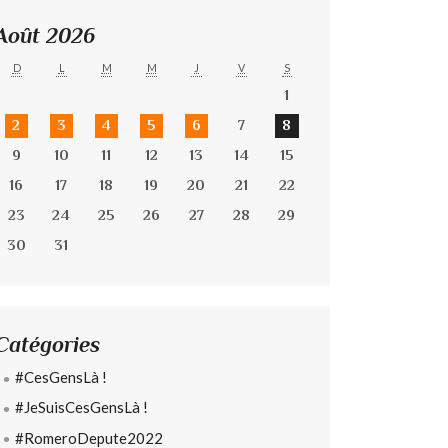
Août 2026
D
L
M
M
J
V
S
1
2
3
4
5
6
7
8
9
10
11
12
13
14
15
16
17
18
19
20
21
22
23
24
25
26
27
28
29
30
31
Catégories
#CesGensLà !
#JeSuisCesGensLà !
#RomeroDepute2022