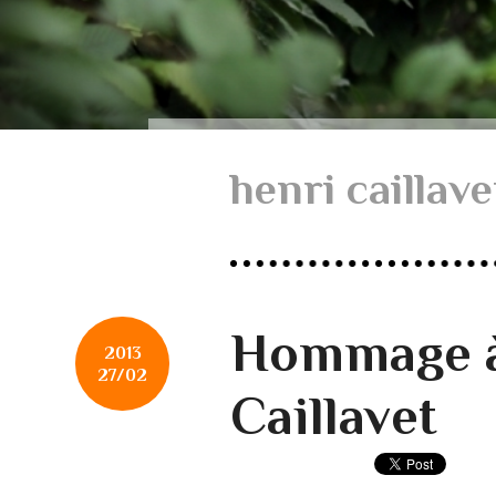
henri caillave
Hommage à
2013
27/02
Caillavet