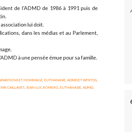
résident de l’ADMD de 1986 à 1991 puis de
in.
ssociation lui doit.
dications, dans les médias et au Parlement,
mage.
 l’ADMD à une pensée émue pour sa famille.
SPARITIONS ET HOMMAGE
,
EUTHANASIE, ADMD ET WFRTDS
,
NRI CAILLAVET
,
JEAN-LUC ROMERO
,
EUTHANASIE
,
ADMD
,