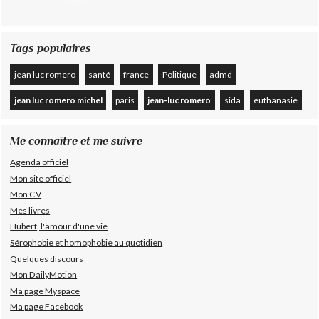
Tags populaires
jean luc romero
santé
france
Politique
admd
jean luc romero michel
paris
jean-luc romero
sida
euthanasie
Me connaître et me suivre
Agenda officiel
Mon site officiel
Mon CV
Mes livres
Hubert, l'amour d'une vie
Sérophobie et homophobie au quotidien
Quelques discours
Mon DailyMotion
Ma page Myspace
Ma page Facebook