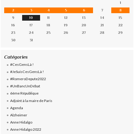
1
2
3
4
5
6
7
8
9
10
11
12
13
14
15
16
17
18
19
20
21
22
23
24
25
26
27
28
29
30
31
Catégories
#CesGensLà !
#JeSuisCesGensLà !
#RomeroDepute2022
#UnBancUnDébat
6ème République
Adjoint à la maire de Paris
Agenda
Alzheimer
Anne Hidalgo
Anne Hidalgo 2022