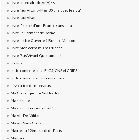
Livre "Portraits de VI(H)ES"
Livre "SurVivant - Mes 30 ans avec le sida"
Livre "SurVivant"
Livre L'espoir d'une France sans sida !
Livre Le Serment de Berne
Livre Lettre Ouverte à Brigitte Macron
Livre Mon corps m'appartient !
Livre Plus Vivant Que Jamais !
Loisirs
Lutte contre le sida, ELCS, CNS et CRIPS
Lutte contre les discriminations
L'évolution de mon virus
Ma Chronique sur Sud Radio
Ma retraite
Ma vie d'heureux retraité !
Ma Vie De Militant !
Ma Vie Sans Chris
Mairie du 12ème ardt de Paris
Maman