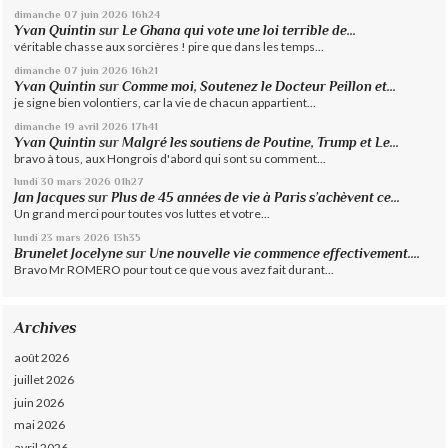
dimanche 07
juin 2026
16h24
Yvan Quintin
sur
Le Ghana qui vote une loi terrible de...
véritable chasse aux sorcières ! pire que dans les temps...
dimanche 07
juin 2026
16h21
Yvan Quintin
sur
Comme moi, Soutenez le Docteur Peillon et...
je signe bien volontiers, car la vie de chacun appartient...
dimanche 19
avril 2026
17h41
Yvan Quintin
sur
Malgré les soutiens de Poutine, Trump et Le...
bravo à tous, aux Hongrois d'abord qui sont su comment...
lundi 30
mars 2026
01h27
Jan Jacques
sur
Plus de 45 années de vie à Paris s’achèvent ce...
Un grand merci pour toutes vos luttes et votre...
lundi 23
mars 2026
13h35
Brunelet Jocelyne
sur
Une nouvelle vie commence effectivement....
Bravo Mr ROMERO pour tout ce que vous avez fait durant...
Archives
août 2026
juillet 2026
juin 2026
mai 2026
avril 2026