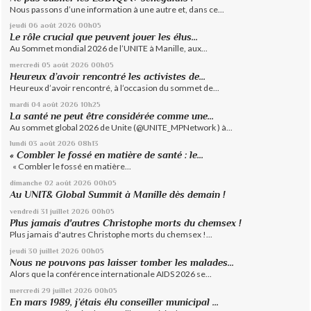
Nous passons d’une information à une autre et, dans ce...
jeudi 06
août 2026
00h05
Le rôle crucial que peuvent jouer les élus...
Au Sommet mondial 2026 de l’UNITE à Manille, aux...
mercredi 05
août 2026
00h05
Heureux d’avoir rencontré les activistes de...
Heureux d’avoir rencontré, à l’occasion du sommet de...
mardi 04
août 2026
10h25
La santé ne peut être considérée comme une...
Au sommet global 2026 de Unite (@UNITE_MPNetwork ) à...
lundi 03
août 2026
08h13
« Combler le fossé en matière de santé : le...
« Combler le fossé en matière...
dimanche 02
août 2026
00h05
Au UNIT& Global Summit à Manille dès demain !
vendredi 31
juillet 2026
00h05
Plus jamais d'autres Christophe morts du chemsex !
Plus jamais d'autres Christophe morts du chemsex !...
jeudi 30
juillet 2026
00h05
Nous ne pouvons pas laisser tomber les malades...
Alors que la conférence internationale AIDS 2026 se...
mercredi 29
juillet 2026
00h05
En mars 1989, j’étais élu conseiller municipal ...