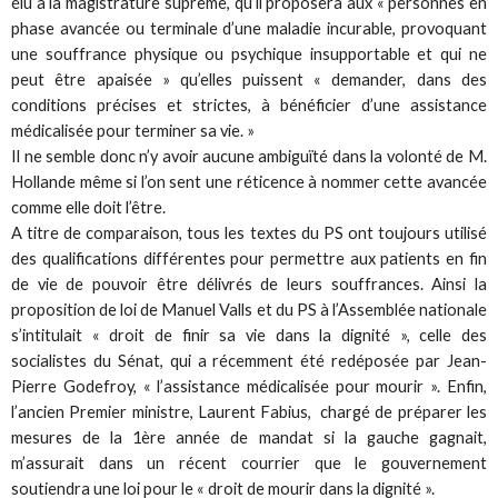
élu à la magistrature suprême, qu’il proposera aux « personnes en
phase avancée ou terminale d’une maladie incurable, provoquant
une souffrance physique ou psychique insupportable et qui ne
peut être apaisée » qu’elles puissent « demander, dans des
conditions précises et strictes, à bénéficier d’une assistance
médicalisée pour terminer sa vie. »
Il ne semble donc n’y avoir aucune ambiguïté dans la volonté de M.
Hollande même si l’on sent une réticence à nommer cette avancée
comme elle doit l’être.
A titre de comparaison, tous les textes du PS ont toujours utilisé
des qualifications différentes pour permettre aux patients en fin
de vie de pouvoir être délivrés de leurs souffrances. Ainsi la
proposition de loi de Manuel Valls et du PS à l’Assemblée nationale
s’intitulait « droit de finir sa vie dans la dignité », celle des
socialistes du Sénat, qui a récemment été redéposée par Jean-
Pierre Godefroy, « l’assistance médicalisée pour mourir ». Enfin,
l’ancien Premier ministre, Laurent Fabius, chargé de préparer les
mesures de la 1ère année de mandat si la gauche gagnait,
m’assurait dans un récent courrier que le gouvernement
soutiendra une loi pour le « droit de mourir dans la dignité ».