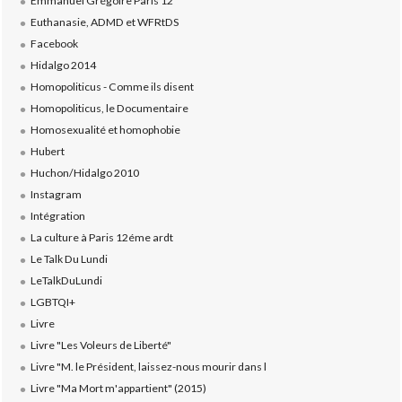
Emmanuel Grégoire Paris 12
Euthanasie, ADMD et WFRtDS
Facebook
Hidalgo 2014
Homopoliticus - Comme ils disent
Homopoliticus, le Documentaire
Homosexualité et homophobie
Hubert
Huchon/Hidalgo 2010
Instagram
Intégration
La culture à Paris 12éme ardt
Le Talk Du Lundi
LeTalkDuLundi
LGBTQI+
Livre
Livre "Les Voleurs de Liberté"
Livre "M. le Président, laissez-nous mourir dans l
Livre "Ma Mort m'appartient" (2015)