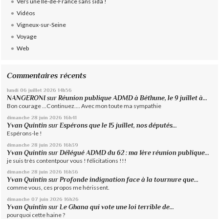
Vers une Ile-de-France sans sida !
Vidéos
Vigneux-sur-Seine
Voyage
Web
Commentaires récents
lundi 06
juillet 2026
14h56
NANGERONI
sur
Réunion publique ADMD à Béthune, le 9 juillet à...
Bon courage ...Continuez.... Avec mon toute ma sympathie
dimanche 28
juin 2026
16h41
Yvan Quintin
sur
Espérons que le 15 juillet, nos députés...
Espérons-le !
dimanche 28
juin 2026
16h39
Yvan Quintin
sur
Délégué ADMD du 62 : ma 1ère réunion publique...
je suis très contentpour vous ! félicitations !!!
dimanche 28
juin 2026
16h36
Yvan Quintin
sur
Profonde indignation face à la tournure que...
comme vous, ces propos me hérissent.
dimanche 07
juin 2026
16h26
Yvan Quintin
sur
Le Ghana qui vote une loi terrible de...
pourquoi cette haine ?