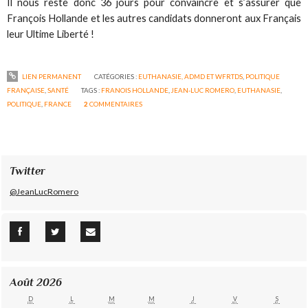
Il nous reste donc 36 jours pour convaincre et s’assurer que
François Hollande et les autres candidats donneront aux Français
leur Ultime Liberté !
LIEN PERMANENT
CATÉGORIES :
EUTHANASIE, ADMD ET WFRTDS
,
POLITIQUE
FRANÇAISE
,
SANTÉ
TAGS :
FRANOIS HOLLANDE
,
JEAN-LUC ROMERO
,
EUTHANASIE
,
POLITIQUE
,
FRANCE
2
COMMENTAIRES
Twitter
@JeanLucRomero
Août 2026
D
L
M
M
J
V
S