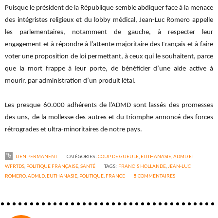
Puisque le président de la République semble abdiquer face à la menace
des intégristes religieux et du lobby médical, Jean-Luc Romero appelle
les parlementaires, notamment de gauche, à respecter leur
engagement et à répondre à l’attente majoritaire des Français et à faire
voter une proposition de loi permettant, à ceux qui le souhaitent, parce
que la mort frappe à leur porte, de bénéficier d’une aide active à
mourir, par administration d’un produit létal.
Les presque 60.000 adhérents de l’ADMD sont lassés des promesses
des uns, de la mollesse des autres et du triomphe annoncé des forces
rétrogrades et ultra-minoritaires de notre pays.
LIEN PERMANENT
CATÉGORIES :
COUP DE GUEULE
,
EUTHANASIE, ADMD ET
WFRTDS
,
POLITIQUE FRANÇAISE
,
SANTÉ
TAGS :
FRANOIS HOLLANDE
,
JEAN-LUC
ROMERO
,
ADMLD
,
EUTHANASIE
,
POLITIQUE
,
FRANCE
5
COMMENTAIRES