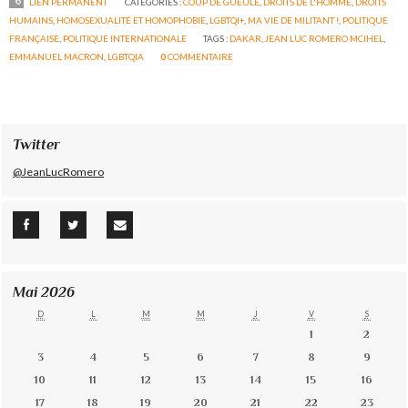
LIEN PERMANENT
CATÉGORIES :
COUP DE GUEULE
,
DROITS DE L'HOMME
,
DROITS
HUMAINS
,
HOMOSEXUALITÉ ET HOMOPHOBIE
,
LGBTQI+
,
MA VIE DE MILITANT !
,
POLITIQUE
FRANÇAISE
,
POLITIQUE INTERNATIONALE
TAGS :
DAKAR
,
JEAN LUC ROMERO MCIHEL
,
EMMANUEL MACRON
,
LGBTQIA
0
COMMENTAIRE
Twitter
@JeanLucRomero
Mai 2026
D
L
M
M
J
V
S
1
2
3
4
5
6
7
8
9
10
11
12
13
14
15
16
17
18
19
20
21
22
23