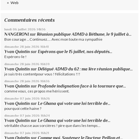
Web
Commentaires récents
lundi 06
juillet 2026
14h56
NANGERONI
sur
Réunion publique ADMD à Béthune, le 9 juillet à...
Bon courage ...Continuez.... Avec mon toute ma sympathie
dimanche 28
juin 2026
16h41
Yvan Quintin
sur
Espérons que le 15 juillet, nos députés...
Espérons-le !
dimanche 28
juin 2026
16h39
Yvan Quintin
sur
Délégué ADMD du 62 : ma 1ère réunion publique...
je suis très contentpour vous ! félicitations !!!
dimanche 28
juin 2026
16h36
Yvan Quintin
sur
Profonde indignation face à la tournure que...
comme vous, ces propos me hérissent.
dimanche 07
juin 2026
16h26
Yvan Quintin
sur
Le Ghana qui vote une loi terrible de...
pourquoi cette haine ?
dimanche 07
juin 2026
16h24
Yvan Quintin
sur
Le Ghana qui vote une loi terrible de...
véritable chasse aux sorcières ! pire que dans les temps...
dimanche 07
juin 2026
16h21
Yvan Quintin
sur
Comme moi, Soutenez le Docteur Peillon et...