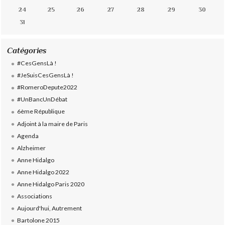
24
25
26
27
28
29
30
31
Catégories
#CesGensLà !
#JeSuisCesGensLà !
#RomeroDepute2022
#UnBancUnDébat
6ème République
Adjoint à la maire de Paris
Agenda
Alzheimer
Anne Hidalgo
Anne Hidalgo 2022
Anne Hidalgo Paris 2020
Associations
Aujourd'hui, Autrement
Bartolone 2015