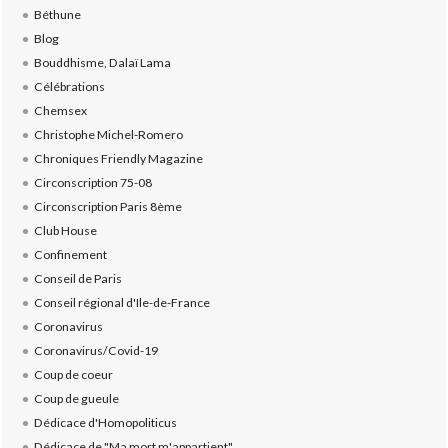
Béthune
Blog
Bouddhisme, Dalaï Lama
Célébrations
Chemsex
Christophe Michel-Romero
Chroniques Friendly Magazine
Circonscription 75-08
Circonscription Paris 8ème
Club House
Confinement
Conseil de Paris
Conseil régional d'Ile-de-France
Coronavirus
Coronavirus/Covid-19
Coup de coeur
Coup de gueule
Dédicace d'Homopoliticus
Dédicace de "Ma mort m'appartient"