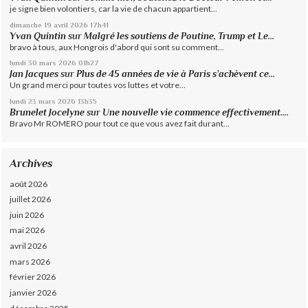
je signe bien volontiers, car la vie de chacun appartient...
dimanche 19
avril 2026
17h41
Yvan Quintin
sur
Malgré les soutiens de Poutine, Trump et Le...
bravo à tous, aux Hongrois d'abord qui sont su comment...
lundi 30
mars 2026
01h27
Jan Jacques
sur
Plus de 45 années de vie à Paris s’achèvent ce...
Un grand merci pour toutes vos luttes et votre...
lundi 23
mars 2026
13h35
Brunelet Jocelyne
sur
Une nouvelle vie commence effectivement....
Bravo Mr ROMERO pour tout ce que vous avez fait durant...
Archives
août 2026
juillet 2026
juin 2026
mai 2026
avril 2026
mars 2026
février 2026
janvier 2026