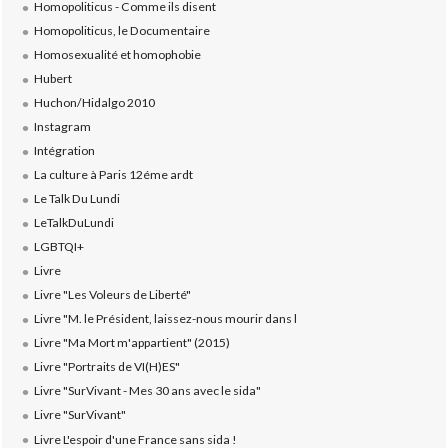
Homopoliticus - Comme ils disent
Homopoliticus, le Documentaire
Homosexualité et homophobie
Hubert
Huchon/Hidalgo 2010
Instagram
Intégration
La culture à Paris 12éme ardt
Le Talk Du Lundi
LeTalkDuLundi
LGBTQI+
Livre
Livre "Les Voleurs de Liberté"
Livre "M. le Président, laissez-nous mourir dans l
Livre "Ma Mort m'appartient" (2015)
Livre "Portraits de VI(H)ES"
Livre "SurVivant - Mes 30 ans avec le sida"
Livre "SurVivant"
Livre L'espoir d'une France sans sida !