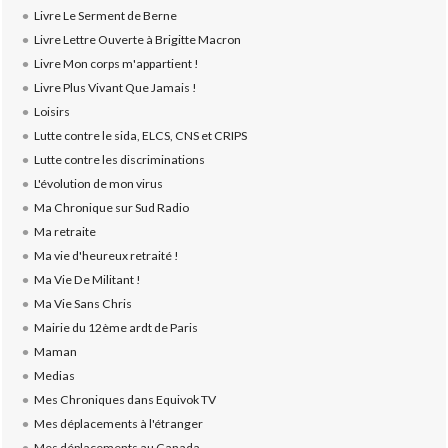
Livre Le Serment de Berne
Livre Lettre Ouverte à Brigitte Macron
Livre Mon corps m'appartient !
Livre Plus Vivant Que Jamais !
Loisirs
Lutte contre le sida, ELCS, CNS et CRIPS
Lutte contre les discriminations
L'évolution de mon virus
Ma Chronique sur Sud Radio
Ma retraite
Ma vie d'heureux retraité !
Ma Vie De Militant !
Ma Vie Sans Chris
Mairie du 12ème ardt de Paris
Maman
Medias
Mes Chroniques dans Equivok TV
Mes déplacements à l'étranger
Mes déplacements au Canada