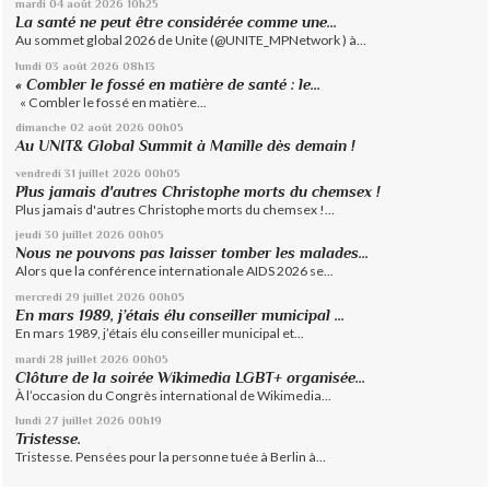
mardi 04
août 2026
10h25
La santé ne peut être considérée comme une...
Au sommet global 2026 de Unite (@UNITE_MPNetwork ) à...
lundi 03
août 2026
08h13
« Combler le fossé en matière de santé : le...
« Combler le fossé en matière...
dimanche 02
août 2026
00h05
Au UNIT& Global Summit à Manille dès demain !
vendredi 31
juillet 2026
00h05
Plus jamais d'autres Christophe morts du chemsex !
Plus jamais d'autres Christophe morts du chemsex !...
jeudi 30
juillet 2026
00h05
Nous ne pouvons pas laisser tomber les malades...
Alors que la conférence internationale AIDS 2026 se...
mercredi 29
juillet 2026
00h05
En mars 1989, j’étais élu conseiller municipal ...
En mars 1989, j’étais élu conseiller municipal et...
mardi 28
juillet 2026
00h05
Clôture de la soirée Wikimedia LGBT+ organisée...
À l’occasion du Congrès international de Wikimedia...
lundi 27
juillet 2026
00h19
Tristesse.
Tristesse. Pensées pour la personne tuée à Berlin à...