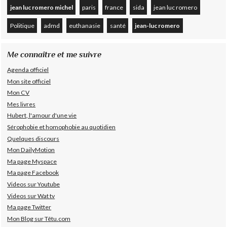
jean luc romero michel
paris
france
sida
jean luc romero
Politique
admd
euthanasie
santé
jean-luc romero
Me connaître et me suivre
Agenda officiel
Mon site officiel
Mon CV
Mes livres
Hubert, l'amour d'une vie
Sérophobie et homophobie au quotidien
Quelques discours
Mon DailyMotion
Ma page Myspace
Ma page Facebook
Videos sur Youtube
Videos sur Wat tv
Ma page Twitter
Mon Blog sur Têtu.com