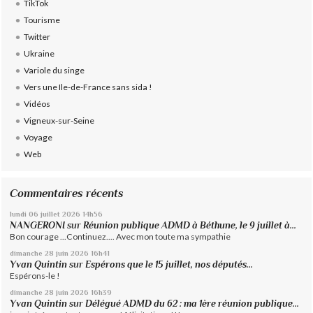
TikTok
Tourisme
Twitter
Ukraine
Variole du singe
Vers une Ile-de-France sans sida !
Vidéos
Vigneux-sur-Seine
Voyage
Web
Commentaires récents
lundi 06
juillet 2026
14h56
NANGERONI
sur
Réunion publique ADMD à Béthune, le 9 juillet à...
Bon courage ...Continuez.... Avec mon toute ma sympathie
dimanche 28
juin 2026
16h41
Yvan Quintin
sur
Espérons que le 15 juillet, nos députés...
Espérons-le !
dimanche 28
juin 2026
16h39
Yvan Quintin
sur
Délégué ADMD du 62 : ma 1ère réunion publique...