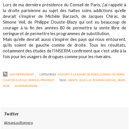
Lors de ma dernière présidence du Conseil de Paris, j’ai rappelé à
la droite parisienne au sujet des haltes soins addictions qu’elle
devrait s’inspirer de Michèle Barzach, de Jacques Chirac, de
Simone Veil, de Philippe Douste-Blazy qui ont eu beaucoup de
courage à la fin des années 80 de permettre la vente libre de
seringue et de permettre les programmes de substitution.
Mais qu’elle devrait aussi s’inspirer des pays qui nous entourent,
qu’ils soient de gauche comme de droite. Tous les résultats,
notamment des études de l’INSERM, confirment que c’est utile à la
fois pour les usagers de drogues comme pour les riverains.
LIEN PERMANENT
CATÉGORIES :
ADJOINT À LA MAIRE DE PARIS
,
CONSEIL DE PARIS
,
COUP DE GUEULE
,
PARIS AUTREMENT
TAGS :
DROITE
,
JEAN LUC ROMERO MICHEL
,
PARIS
,
MDR
0
COMMENTAIRE
Twitter
@JeanLucRomero