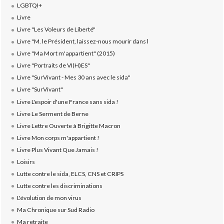
LGBTQI+
Livre
Livre "Les Voleurs de Liberté"
Livre "M. le Président, laissez-nous mourir dans l
Livre "Ma Mort m'appartient" (2015)
Livre "Portraits de VI(H)ES"
Livre "SurVivant - Mes 30 ans avec le sida"
Livre "SurVivant"
Livre L'espoir d'une France sans sida !
Livre Le Serment de Berne
Livre Lettre Ouverte à Brigitte Macron
Livre Mon corps m'appartient !
Livre Plus Vivant Que Jamais !
Loisirs
Lutte contre le sida, ELCS, CNS et CRIPS
Lutte contre les discriminations
L'évolution de mon virus
Ma Chronique sur Sud Radio
Ma retraite