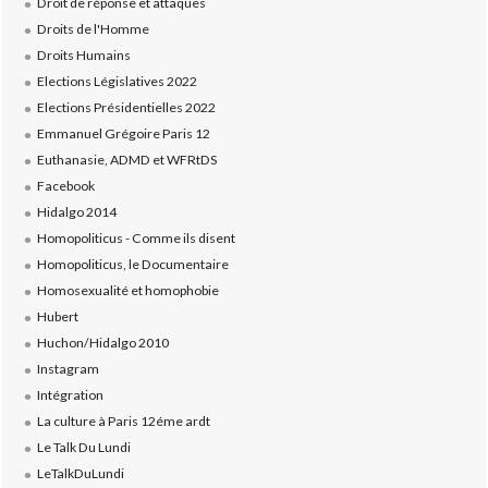
Droit de réponse et attaques
Droits de l'Homme
Droits Humains
Elections Législatives 2022
Elections Présidentielles 2022
Emmanuel Grégoire Paris 12
Euthanasie, ADMD et WFRtDS
Facebook
Hidalgo 2014
Homopoliticus - Comme ils disent
Homopoliticus, le Documentaire
Homosexualité et homophobie
Hubert
Huchon/Hidalgo 2010
Instagram
Intégration
La culture à Paris 12éme ardt
Le Talk Du Lundi
LeTalkDuLundi