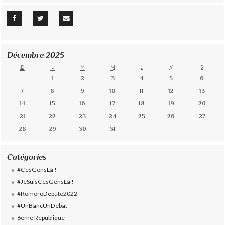
Décembre 2025
D
L
M
M
J
V
S
1
2
3
4
5
6
7
8
9
10
11
12
13
14
15
16
17
18
19
20
21
22
23
24
25
26
27
28
29
30
31
Catégories
#CesGensLà !
#JeSuisCesGensLà !
#RomeroDepute2022
#UnBancUnDébat
6ème République