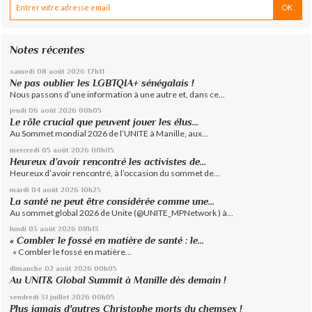
Notes récentes
samedi 08
août 2026
17h11
Ne pas oublier les LGBTQIA+ sénégalais !
Nous passons d’une information à une autre et, dans ce...
jeudi 06
août 2026
00h05
Le rôle crucial que peuvent jouer les élus...
Au Sommet mondial 2026 de l’UNITE à Manille, aux...
mercredi 05
août 2026
00h05
Heureux d’avoir rencontré les activistes de...
Heureux d’avoir rencontré, à l’occasion du sommet de...
mardi 04
août 2026
10h25
La santé ne peut être considérée comme une...
Au sommet global 2026 de Unite (@UNITE_MPNetwork ) à...
lundi 03
août 2026
08h13
« Combler le fossé en matière de santé : le...
« Combler le fossé en matière...
dimanche 02
août 2026
00h05
Au UNIT& Global Summit à Manille dès demain !
vendredi 31
juillet 2026
00h05
Plus jamais d'autres Christophe morts du chemsex !