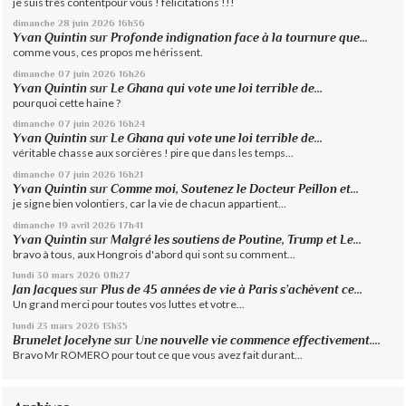
je suis très contentpour vous ! félicitations !!!
dimanche 28
juin 2026
16h36
Yvan Quintin
sur
Profonde indignation face à la tournure que...
comme vous, ces propos me hérissent.
dimanche 07
juin 2026
16h26
Yvan Quintin
sur
Le Ghana qui vote une loi terrible de...
pourquoi cette haine ?
dimanche 07
juin 2026
16h24
Yvan Quintin
sur
Le Ghana qui vote une loi terrible de...
véritable chasse aux sorcières ! pire que dans les temps...
dimanche 07
juin 2026
16h21
Yvan Quintin
sur
Comme moi, Soutenez le Docteur Peillon et...
je signe bien volontiers, car la vie de chacun appartient...
dimanche 19
avril 2026
17h41
Yvan Quintin
sur
Malgré les soutiens de Poutine, Trump et Le...
bravo à tous, aux Hongrois d'abord qui sont su comment...
lundi 30
mars 2026
01h27
Jan Jacques
sur
Plus de 45 années de vie à Paris s’achèvent ce...
Un grand merci pour toutes vos luttes et votre...
lundi 23
mars 2026
13h35
Brunelet Jocelyne
sur
Une nouvelle vie commence effectivement....
Bravo Mr ROMERO pour tout ce que vous avez fait durant...