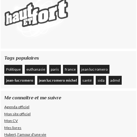
Tags populaires
Politique
euthanasie
paris
france
jean luc romero
jean-luc romero
jean luc romero michel
santé
sida
admd
Me connaître et me suivre
Agenda officiel
Mon site officiel
Mon CV
Mes livres
Hubert, l'amour d'une vie