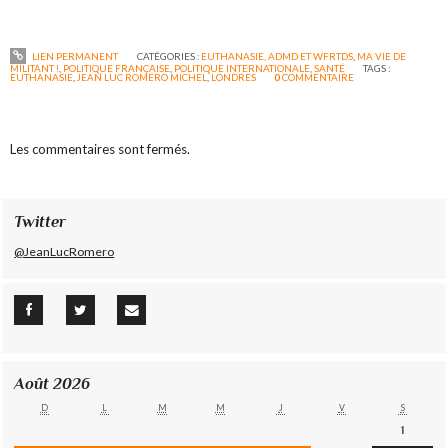
LIEN PERMANENT
CATÉGORIES :
EUTHANASIE, ADMD ET WFRTDS
,
MA VIE DE
MILITANT !
,
POLITIQUE FRANÇAISE
,
POLITIQUE INTERNATIONALE
,
SANTÉ
TAGS :
EUTHANASIE
,
JEAN LUC ROMERO MICHEL
,
LONDRES
0
COMMENTAIRE
Les commentaires sont fermés.
Twitter
@JeanLucRomero
Août 2026
D
L
M
M
J
V
S
1