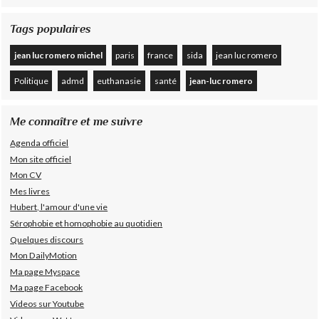
Tags populaires
jean luc romero michel
paris
france
sida
jean luc romero
Politique
admd
euthanasie
santé
jean-luc romero
Me connaître et me suivre
Agenda officiel
Mon site officiel
Mon CV
Mes livres
Hubert, l'amour d'une vie
Sérophobie et homophobie au quotidien
Quelques discours
Mon DailyMotion
Ma page Myspace
Ma page Facebook
Videos sur Youtube