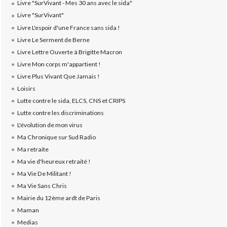
Livre "SurVivant - Mes 30 ans avec le sida"
Livre "SurVivant"
Livre L'espoir d'une France sans sida !
Livre Le Serment de Berne
Livre Lettre Ouverte à Brigitte Macron
Livre Mon corps m'appartient !
Livre Plus Vivant Que Jamais !
Loisirs
Lutte contre le sida, ELCS, CNS et CRIPS
Lutte contre les discriminations
L'évolution de mon virus
Ma Chronique sur Sud Radio
Ma retraite
Ma vie d'heureux retraité !
Ma Vie De Militant !
Ma Vie Sans Chris
Mairie du 12ème ardt de Paris
Maman
Medias