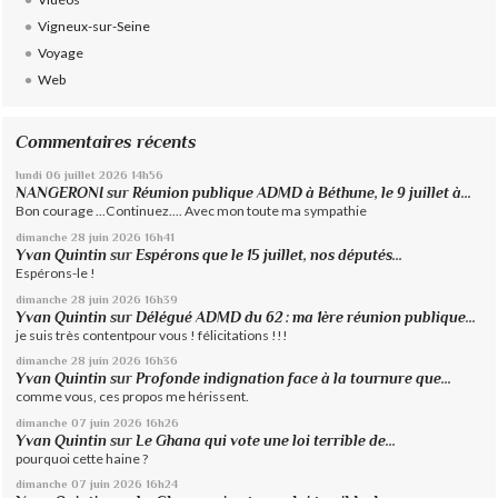
Vigneux-sur-Seine
Voyage
Web
Commentaires récents
lundi 06
juillet 2026
14h56
NANGERONI
sur
Réunion publique ADMD à Béthune, le 9 juillet à...
Bon courage ...Continuez.... Avec mon toute ma sympathie
dimanche 28
juin 2026
16h41
Yvan Quintin
sur
Espérons que le 15 juillet, nos députés...
Espérons-le !
dimanche 28
juin 2026
16h39
Yvan Quintin
sur
Délégué ADMD du 62 : ma 1ère réunion publique...
je suis très contentpour vous ! félicitations !!!
dimanche 28
juin 2026
16h36
Yvan Quintin
sur
Profonde indignation face à la tournure que...
comme vous, ces propos me hérissent.
dimanche 07
juin 2026
16h26
Yvan Quintin
sur
Le Ghana qui vote une loi terrible de...
pourquoi cette haine ?
dimanche 07
juin 2026
16h24