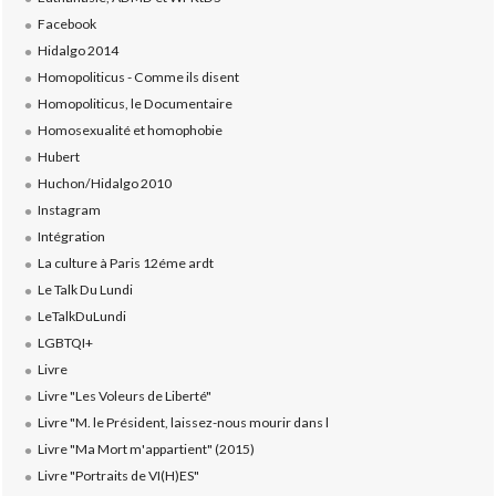
Facebook
Hidalgo 2014
Homopoliticus - Comme ils disent
Homopoliticus, le Documentaire
Homosexualité et homophobie
Hubert
Huchon/Hidalgo 2010
Instagram
Intégration
La culture à Paris 12éme ardt
Le Talk Du Lundi
LeTalkDuLundi
LGBTQI+
Livre
Livre "Les Voleurs de Liberté"
Livre "M. le Président, laissez-nous mourir dans l
Livre "Ma Mort m'appartient" (2015)
Livre "Portraits de VI(H)ES"