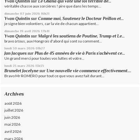
Yvan Quintin
sur
Le Ghana qui vote une loi terrible de...
véritable chasse aux sorcières ! pire que dans les temps...
dimanche 07
juin 2026
16h21
Yvan Quintin
sur
Comme moi, Soutenez le Docteur Peillon et...
je signe bien volontiers, car la vie de chacun appartient...
dimanche 19
avril 2026
17h41
Yvan Quintin
sur
Malgré les soutiens de Poutine, Trump et Le...
bravo à tous, aux Hongrois d'abord qui sont su comment...
lundi 30
mars 2026
01h27
Jan Jacques
sur
Plus de 45 années de vie à Paris s’achèvent ce...
Un grand merci pour toutes vos luttes et votre...
lundi 23
mars 2026
13h35
Brunelet Jocelyne
sur
Une nouvelle vie commence effectivement....
Bravo Mr ROMERO pour tout ce que vous avez fait durant...
Archives
août 2026
juillet 2026
juin 2026
mai 2026
avril 2026
mars 2026