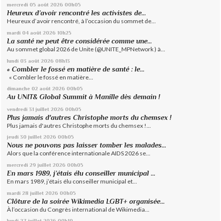
mercredi 05
août 2026
00h05
Heureux d’avoir rencontré les activistes de...
Heureux d’avoir rencontré, à l’occasion du sommet de...
mardi 04
août 2026
10h25
La santé ne peut être considérée comme une...
Au sommet global 2026 de Unite (@UNITE_MPNetwork ) à...
lundi 03
août 2026
08h13
« Combler le fossé en matière de santé : le...
« Combler le fossé en matière...
dimanche 02
août 2026
00h05
Au UNIT& Global Summit à Manille dès demain !
vendredi 31
juillet 2026
00h05
Plus jamais d'autres Christophe morts du chemsex !
Plus jamais d'autres Christophe morts du chemsex !...
jeudi 30
juillet 2026
00h05
Nous ne pouvons pas laisser tomber les malades...
Alors que la conférence internationale AIDS 2026 se...
mercredi 29
juillet 2026
00h05
En mars 1989, j’étais élu conseiller municipal ...
En mars 1989, j’étais élu conseiller municipal et...
mardi 28
juillet 2026
00h05
Clôture de la soirée Wikimedia LGBT+ organisée...
À l’occasion du Congrès international de Wikimedia...
lundi 27
juillet 2026
00h19