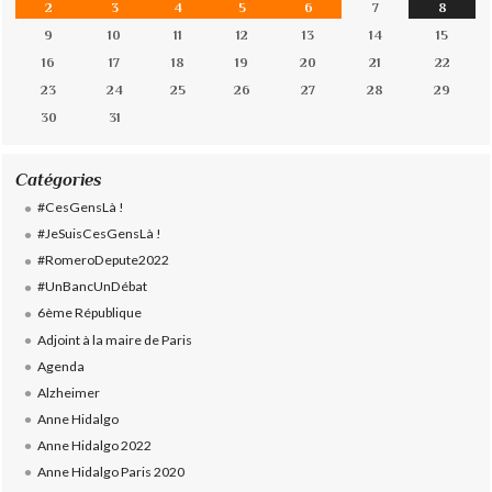
2
3
4
5
6
7
8
9
10
11
12
13
14
15
16
17
18
19
20
21
22
23
24
25
26
27
28
29
30
31
Catégories
#CesGensLà !
#JeSuisCesGensLà !
#RomeroDepute2022
#UnBancUnDébat
6ème République
Adjoint à la maire de Paris
Agenda
Alzheimer
Anne Hidalgo
Anne Hidalgo 2022
Anne Hidalgo Paris 2020