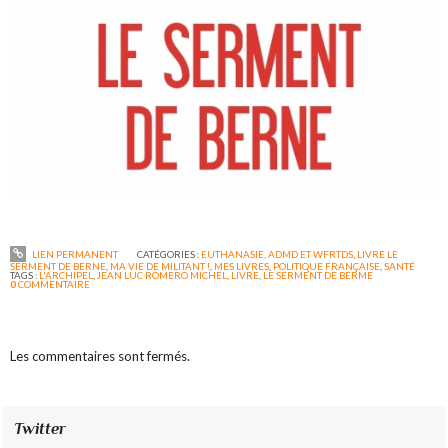
LIEN PERMANENT
CATÉGORIES :
EUTHANASIE, ADMD ET WFRTDS
,
LIVRE LE
SERMENT DE BERNE
,
MA VIE DE MILITANT !
,
MES LIVRES
,
POLITIQUE FRANÇAISE
,
SANTÉ
TAGS :
L'ARCHIPEL
,
JEAN LUC ROMERO MICHEL
,
LIVRE
,
LE SERMENT DE BERME
0
COMMENTAIRE
Les commentaires sont fermés.
Twitter