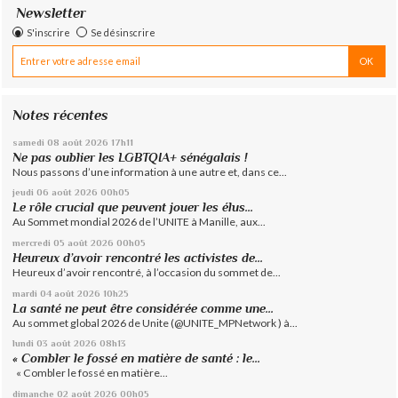
Newsletter
S'inscrire
Se désinscrire
Notes récentes
samedi 08
août 2026
17h11
Ne pas oublier les LGBTQIA+ sénégalais !
Nous passons d’une information à une autre et, dans ce...
jeudi 06
août 2026
00h05
Le rôle crucial que peuvent jouer les élus...
Au Sommet mondial 2026 de l’UNITE à Manille, aux...
mercredi 05
août 2026
00h05
Heureux d’avoir rencontré les activistes de...
Heureux d’avoir rencontré, à l’occasion du sommet de...
mardi 04
août 2026
10h25
La santé ne peut être considérée comme une...
Au sommet global 2026 de Unite (@UNITE_MPNetwork ) à...
lundi 03
août 2026
08h13
« Combler le fossé en matière de santé : le...
« Combler le fossé en matière...
dimanche 02
août 2026
00h05