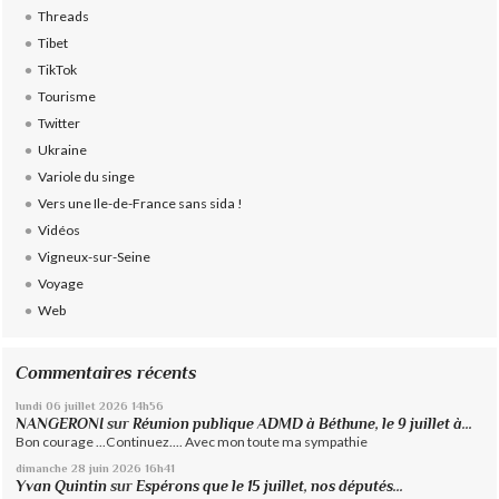
Threads
Tibet
TikTok
Tourisme
Twitter
Ukraine
Variole du singe
Vers une Ile-de-France sans sida !
Vidéos
Vigneux-sur-Seine
Voyage
Web
Commentaires récents
lundi 06
juillet 2026
14h56
NANGERONI
sur
Réunion publique ADMD à Béthune, le 9 juillet à...
Bon courage ...Continuez.... Avec mon toute ma sympathie
dimanche 28
juin 2026
16h41
Yvan Quintin
sur
Espérons que le 15 juillet, nos députés...