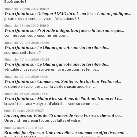
Espérons-le !
dimanche 28
juin 2026
16h39
Yvan Quintin
sur
Délégué ADMD du 62 : ma 1ère réunion publique...
je suis très contentpour vous ! félicitations !!!
dimanche 28
juin 2026
16h36
Yvan Quintin
sur
Profonde indignation face à la tournure que...
comme vous, ces propos me hérissent.
dimanche 07
juin 2026
16h26
Yvan Quintin
sur
Le Ghana qui vote une loi terrible de...
pourquoi cette haine ?
dimanche 07
juin 2026
16h24
Yvan Quintin
sur
Le Ghana qui vote une loi terrible de...
véritable chasse aux sorcières ! pire que dans les temps...
dimanche 07
juin 2026
16h21
Yvan Quintin
sur
Comme moi, Soutenez le Docteur Peillon et...
je signe bien volontiers, car la vie de chacun appartient...
dimanche 19
avril 2026
17h41
Yvan Quintin
sur
Malgré les soutiens de Poutine, Trump et Le...
bravo à tous, aux Hongrois d'abord qui sont su comment...
lundi 30
mars 2026
01h27
Jan Jacques
sur
Plus de 45 années de vie à Paris s’achèvent ce...
Un grand merci pour toutes vos luttes et votre...
lundi 23
mars 2026
13h35
Brunelet Jocelyne
sur
Une nouvelle vie commence effectivement....