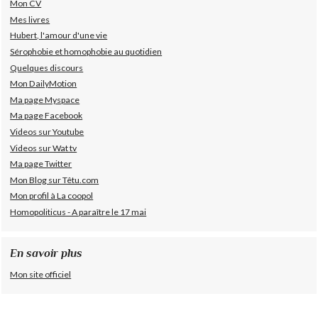
Mon CV
Mes livres
Hubert, l'amour d'une vie
Sérophobie et homophobie au quotidien
Quelques discours
Mon DailyMotion
Ma page Myspace
Ma page Facebook
Videos sur Youtube
Videos sur Wat tv
Ma page Twitter
Mon Blog sur Têtu.com
Mon profil à La coopol
Homopoliticus - A paraître le 17 mai
En savoir plus
Mon site officiel