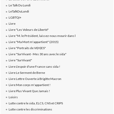
Le Talk Du Lundi
LeTalkDuLundi
LGBTQI+
Livre
Livre "Les Voleurs de Liberté"
Livre "M. le Président, laissez-nous mourir dans l
Livre "Ma Mort m'appartient" (2015)
Livre "Portraits de VI(H)ES"
Livre "SurVivant - Mes 30 ans avec le sida"
Livre "SurVivant"
Livre L'espoir d'une France sans sida !
Livre Le Serment de Berne
Livre Lettre Ouverte à Brigitte Macron
Livre Mon corps m'appartient !
Livre Plus Vivant Que Jamais !
Loisirs
Lutte contre le sida, ELCS, CNS et CRIPS
Lutte contre les discriminations