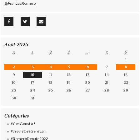
@JeanLucRomero
Août 2026
D
L
M
M
J
V
S
1
2
3
4
5
6
7
8
9
10
11
12
13
14
15
16
17
18
19
20
21
22
23
24
25
26
27
28
29
30
31
Catégories
#CesGensLà !
#JeSuisCesGensLà !
#RomeroDepute2022