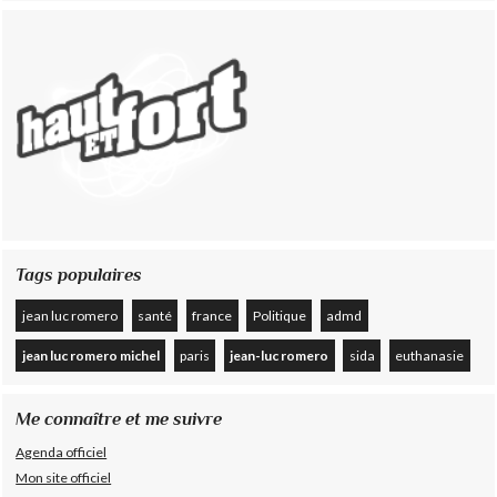
Tags populaires
jean luc romero
santé
france
Politique
admd
jean luc romero michel
paris
jean-luc romero
sida
euthanasie
Me connaître et me suivre
Agenda officiel
Mon site officiel