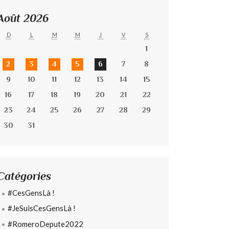
Août 2026
D
L
M
M
J
V
S
1
2
3
4
5
6
7
8
9
10
11
12
13
14
15
16
17
18
19
20
21
22
23
24
25
26
27
28
29
30
31
Catégories
#CesGensLà !
#JeSuisCesGensLà !
#RomeroDepute2022