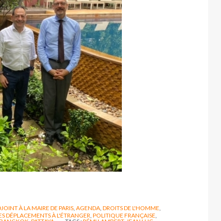
JOINT À LA MAIRE DE PARIS
,
AGENDA
,
DROITS DE L'HOMME
,
S DÉPLACEMENTS À L'ÉTRANGER
,
POLITIQUE FRANÇAISE
,