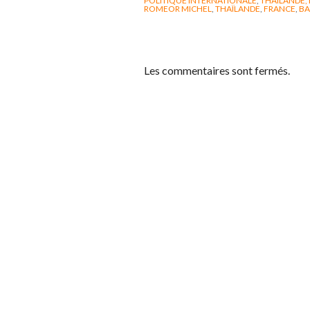
POLITIQUE INTERNATIONALE
,
THAÏLANDE,
ROMEOR MICHEL
,
THAÏLANDE
,
FRANCE
,
B
Les commentaires sont fermés.