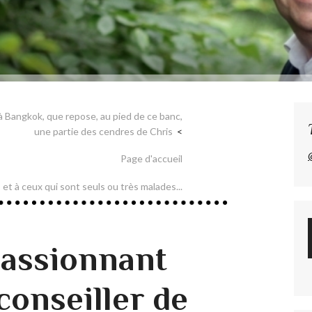
, à Bangkok, que repose, au pied de ce banc,
une partie des cendres de Chris
Page d'accueil
et à ceux qui sont seuls ou très malades...
assionnant
 conseiller de