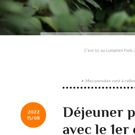
C’est ici, au Lumphini Park
Mes pensées vont à celles 
Déjeuner p
2022
15/08
avec le 1er