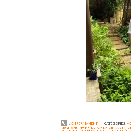
LIEN PERMANENT
CATÉGORIES :
AD
DROITS HUMAINS
,
MA VIE DE MILITANT !
,
ME