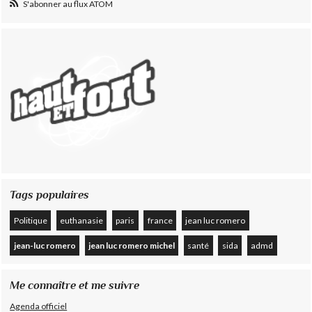
S'abonner au flux ATOM
Tags populaires
Politique
euthanasie
paris
france
jean luc romero
jean-luc romero
jean luc romero michel
santé
sida
admd
Me connaître et me suivre
Agenda officiel