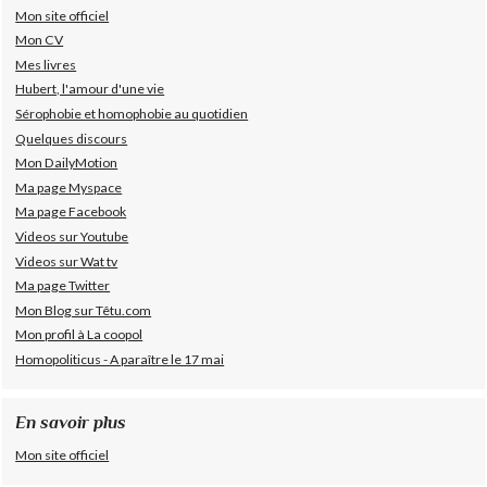
Mon site officiel
Mon CV
Mes livres
Hubert, l'amour d'une vie
Sérophobie et homophobie au quotidien
Quelques discours
Mon DailyMotion
Ma page Myspace
Ma page Facebook
Videos sur Youtube
Videos sur Wat tv
Ma page Twitter
Mon Blog sur Têtu.com
Mon profil à La coopol
Homopoliticus - A paraître le 17 mai
En savoir plus
Mon site officiel