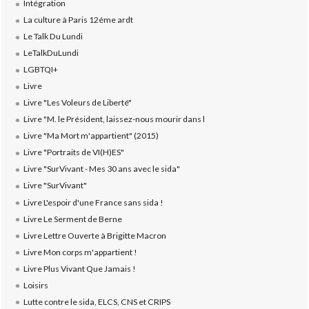
Intégration
La culture à Paris 12éme ardt
Le Talk Du Lundi
LeTalkDuLundi
LGBTQI+
Livre
Livre "Les Voleurs de Liberté"
Livre "M. le Président, laissez-nous mourir dans l
Livre "Ma Mort m'appartient" (2015)
Livre "Portraits de VI(H)ES"
Livre "SurVivant - Mes 30 ans avec le sida"
Livre "SurVivant"
Livre L'espoir d'une France sans sida !
Livre Le Serment de Berne
Livre Lettre Ouverte à Brigitte Macron
Livre Mon corps m'appartient !
Livre Plus Vivant Que Jamais !
Loisirs
Lutte contre le sida, ELCS, CNS et CRIPS