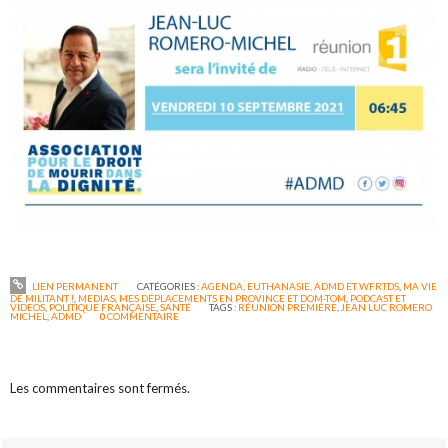
LIEN PERMANENT
CATÉGORIES :
AGENDA
,
EUTHANASIE, ADMD ET WFRTDS
,
MA VIE
DE MILITANT !
,
MEDIAS
,
MES DÉPLACEMENTS EN PROVINCE ET DOM-TOM
,
PODCAST ET
VIDEOS
,
POLITIQUE FRANÇAISE
,
SANTÉ
TAGS :
RÉUNION PREMIÈRE
,
JEAN LUC ROMERO
MICHEL
,
ADMD
0
COMMENTAIRE
Les commentaires sont fermés.