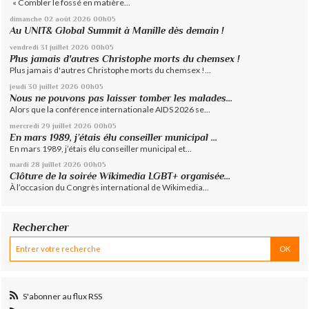
« Combler le fossé en matière...
dimanche 02
août 2026
00h05
Au UNIT& Global Summit à Manille dès demain !
vendredi 31
juillet 2026
00h05
Plus jamais d'autres Christophe morts du chemsex !
Plus jamais d'autres Christophe morts du chemsex !...
jeudi 30
juillet 2026
00h05
Nous ne pouvons pas laisser tomber les malades...
Alors que la conférence internationale AIDS 2026 se...
mercredi 29
juillet 2026
00h05
En mars 1989, j’étais élu conseiller municipal ...
En mars 1989, j’étais élu conseiller municipal et...
mardi 28
juillet 2026
00h05
Clôture de la soirée Wikimedia LGBT+ organisée...
À l’occasion du Congrès international de Wikimedia...
Rechercher
S'abonner au flux RSS