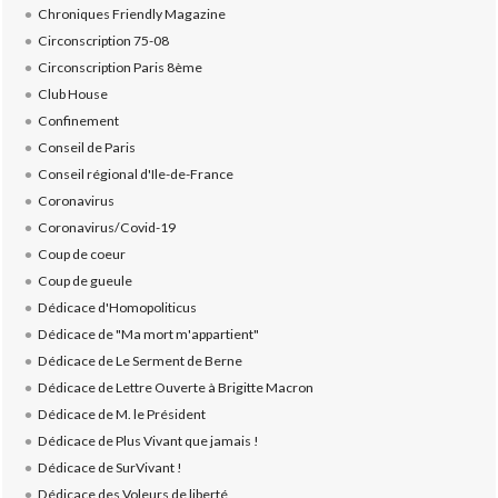
Chroniques Friendly Magazine
Circonscription 75-08
Circonscription Paris 8ème
Club House
Confinement
Conseil de Paris
Conseil régional d'Ile-de-France
Coronavirus
Coronavirus/Covid-19
Coup de coeur
Coup de gueule
Dédicace d'Homopoliticus
Dédicace de "Ma mort m'appartient"
Dédicace de Le Serment de Berne
Dédicace de Lettre Ouverte à Brigitte Macron
Dédicace de M. le Président
Dédicace de Plus Vivant que jamais !
Dédicace de SurVivant !
Dédicace des Voleurs de liberté