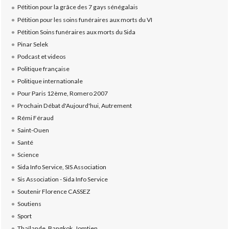
Pétition pour la grâce des 7 gays sénégalais
Pétition pour les soins funéraires aux morts du VI
Pétition Soins funéraires aux morts du Sida
Pinar Selek
Podcast et videos
Politique française
Politique internationale
Pour Paris 12ème, Romero 2007
Prochain Débat d'Aujourd'hui, Autrement
Rémi Féraud
Saint-Ouen
Santé
Science
Sida Info Service, SIS Association
Sis Association - Sida Info Service
Soutenir Florence CASSEZ
Soutiens
Sport
Thaïlande, Bangkok, Jomtien