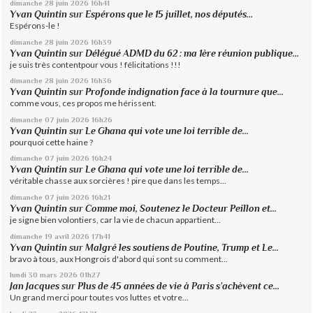
dimanche 28
juin 2026
16h41
Yvan Quintin
sur
Espérons que le 15 juillet, nos députés...
Espérons-le !
dimanche 28
juin 2026
16h39
Yvan Quintin
sur
Délégué ADMD du 62 : ma 1ère réunion publique...
je suis très contentpour vous ! félicitations !!!
dimanche 28
juin 2026
16h36
Yvan Quintin
sur
Profonde indignation face à la tournure que...
comme vous, ces propos me hérissent.
dimanche 07
juin 2026
16h26
Yvan Quintin
sur
Le Ghana qui vote une loi terrible de...
pourquoi cette haine ?
dimanche 07
juin 2026
16h24
Yvan Quintin
sur
Le Ghana qui vote une loi terrible de...
véritable chasse aux sorcières ! pire que dans les temps...
dimanche 07
juin 2026
16h21
Yvan Quintin
sur
Comme moi, Soutenez le Docteur Peillon et...
je signe bien volontiers, car la vie de chacun appartient...
dimanche 19
avril 2026
17h41
Yvan Quintin
sur
Malgré les soutiens de Poutine, Trump et Le...
bravo à tous, aux Hongrois d'abord qui sont su comment...
lundi 30
mars 2026
01h27
Jan Jacques
sur
Plus de 45 années de vie à Paris s’achèvent ce...
Un grand merci pour toutes vos luttes et votre...