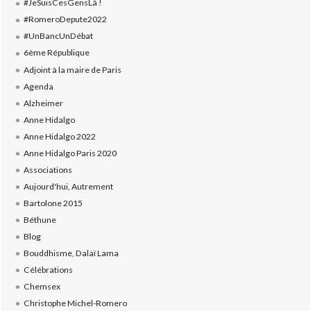
#JeSuisCesGensLà !
#RomeroDepute2022
#UnBancUnDébat
6ème République
Adjoint à la maire de Paris
Agenda
Alzheimer
Anne Hidalgo
Anne Hidalgo 2022
Anne Hidalgo Paris 2020
Associations
Aujourd'hui, Autrement
Bartolone 2015
Béthune
Blog
Bouddhisme, Dalaï Lama
Célébrations
Chemsex
Christophe Michel-Romero