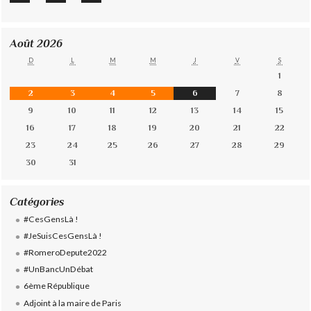
Août 2026
D
L
M
M
J
V
S
1
2
3
4
5
6
7
8
9
10
11
12
13
14
15
16
17
18
19
20
21
22
23
24
25
26
27
28
29
30
31
Catégories
#CesGensLà !
#JeSuisCesGensLà !
#RomeroDepute2022
#UnBancUnDébat
6ème République
Adjoint à la maire de Paris