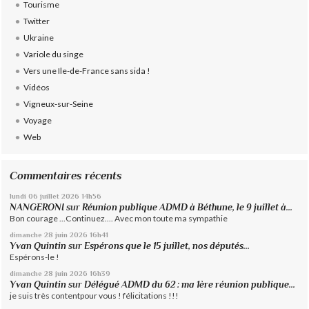
Tourisme
Twitter
Ukraine
Variole du singe
Vers une Ile-de-France sans sida !
Vidéos
Vigneux-sur-Seine
Voyage
Web
Commentaires récents
lundi 06
juillet 2026
14h56
NANGERONI
sur
Réunion publique ADMD à Béthune, le 9 juillet à...
Bon courage ...Continuez.... Avec mon toute ma sympathie
dimanche 28
juin 2026
16h41
Yvan Quintin
sur
Espérons que le 15 juillet, nos députés...
Espérons-le !
dimanche 28
juin 2026
16h39
Yvan Quintin
sur
Délégué ADMD du 62 : ma 1ère réunion publique...
je suis très contentpour vous ! félicitations !!!