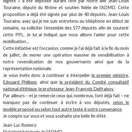
dignité » a été déposée durant l’été par notre ami Jean-Louis
Touraine, député du Rhône et soutien fidèle de l’ADMD. Cette
proposition a déjà été signée par plus de 40 députés. Jean-Louis
Touraine, avec qui je me suis entretenu au téléphone en début de
semaine, va solliciter l’ensemble des 577 députés afin de soutenir
cette PPL. Je lui ai indiqué que nous allions l’aider pour cette
mobilisation…
Cette initiative est l’occasion, comme je l’ai déjà fait à la fin du mois
de juillet, de mener une opération massive de sensibilisation à
notre revendication de nos gouvernants ainsi que de la
représentation nationale.
Je vous invite donc à continuer à interpeller
le premier ministre,
Edouard Philippe
, ainsi que
le président du Comité consultatif
national d’éthique, le professeur Jean-François Delfraissy.
Par ailleurs – et je remercie ceux qui, nombreux, l’ont déjà fait – ne
manquez pas de continuer à écrire à vos députés,
selon le
modèle proposé ou selon tout autre texte à votre convenance
.
Je compte sur vous et vous souhaite une belle fin d’été.
Jean-Luc Romero
Président bénévole de l’ADMD