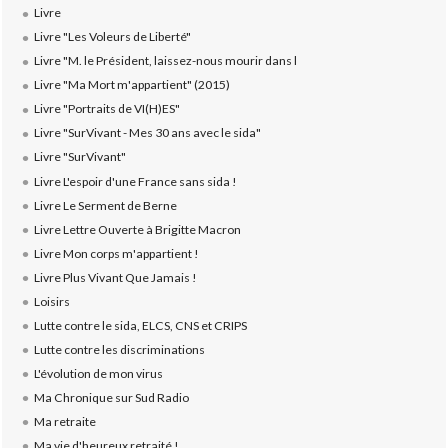
Livre
Livre "Les Voleurs de Liberté"
Livre "M. le Président, laissez-nous mourir dans l
Livre "Ma Mort m'appartient" (2015)
Livre "Portraits de VI(H)ES"
Livre "SurVivant - Mes 30 ans avec le sida"
Livre "SurVivant"
Livre L'espoir d'une France sans sida !
Livre Le Serment de Berne
Livre Lettre Ouverte à Brigitte Macron
Livre Mon corps m'appartient !
Livre Plus Vivant Que Jamais !
Loisirs
Lutte contre le sida, ELCS, CNS et CRIPS
Lutte contre les discriminations
L'évolution de mon virus
Ma Chronique sur Sud Radio
Ma retraite
Ma vie d'heureux retraité !