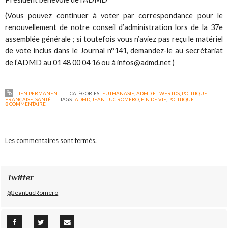
(Vous pouvez continuer à voter par correspondance pour le
renouvellement de notre conseil d’administration lors de la 37e
assemblée générale ; si toutefois vous n’aviez pas reçu le matériel
de vote inclus dans le Journal n°141, demandez-le au secrétariat
de l’ADMD au 01 48 00 04 16 ou à
infos@admd.net
)
LIEN PERMANENT
CATÉGORIES :
EUTHANASIE, ADMD ET WFRTDS
,
POLITIQUE
FRANÇAISE
,
SANTÉ
TAGS :
ADMD
,
JEAN-LUC ROMERO
,
FIN DE VIE
,
POLITIQUE
0
COMMENTAIRE
Les commentaires sont fermés.
Twitter
@JeanLucRomero