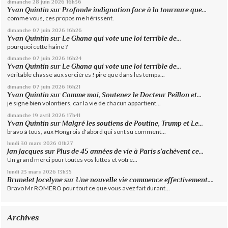
dimanche 28
juin 2026
16h36
Yvan Quintin
sur
Profonde indignation face à la tournure que...
comme vous, ces propos me hérissent.
dimanche 07
juin 2026
16h26
Yvan Quintin
sur
Le Ghana qui vote une loi terrible de...
pourquoi cette haine ?
dimanche 07
juin 2026
16h24
Yvan Quintin
sur
Le Ghana qui vote une loi terrible de...
véritable chasse aux sorcières ! pire que dans les temps...
dimanche 07
juin 2026
16h21
Yvan Quintin
sur
Comme moi, Soutenez le Docteur Peillon et...
je signe bien volontiers, car la vie de chacun appartient...
dimanche 19
avril 2026
17h41
Yvan Quintin
sur
Malgré les soutiens de Poutine, Trump et Le...
bravo à tous, aux Hongrois d'abord qui sont su comment...
lundi 30
mars 2026
01h27
Jan Jacques
sur
Plus de 45 années de vie à Paris s’achèvent ce...
Un grand merci pour toutes vos luttes et votre...
lundi 23
mars 2026
13h35
Brunelet Jocelyne
sur
Une nouvelle vie commence effectivement....
Bravo Mr ROMERO pour tout ce que vous avez fait durant...
Archives