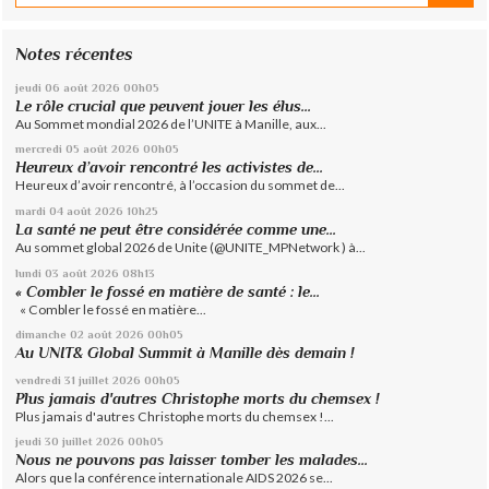
Notes récentes
jeudi 06
août 2026
00h05
Le rôle crucial que peuvent jouer les élus...
Au Sommet mondial 2026 de l’UNITE à Manille, aux...
mercredi 05
août 2026
00h05
Heureux d’avoir rencontré les activistes de...
Heureux d’avoir rencontré, à l’occasion du sommet de...
mardi 04
août 2026
10h25
La santé ne peut être considérée comme une...
Au sommet global 2026 de Unite (@UNITE_MPNetwork ) à...
lundi 03
août 2026
08h13
« Combler le fossé en matière de santé : le...
« Combler le fossé en matière...
dimanche 02
août 2026
00h05
Au UNIT& Global Summit à Manille dès demain !
vendredi 31
juillet 2026
00h05
Plus jamais d'autres Christophe morts du chemsex !
Plus jamais d'autres Christophe morts du chemsex !...
jeudi 30
juillet 2026
00h05
Nous ne pouvons pas laisser tomber les malades...
Alors que la conférence internationale AIDS 2026 se...