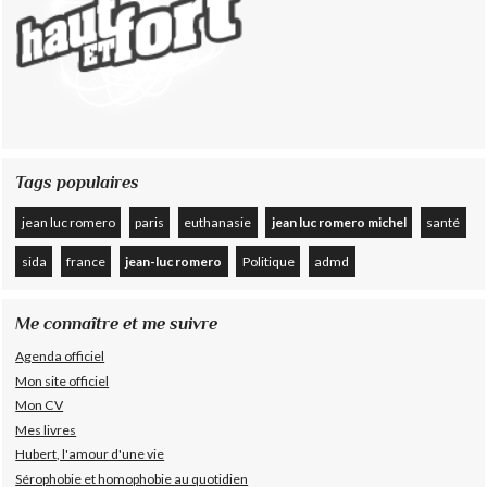
Tags populaires
jean luc romero
paris
euthanasie
jean luc romero michel
santé
sida
france
jean-luc romero
Politique
admd
Me connaître et me suivre
Agenda officiel
Mon site officiel
Mon CV
Mes livres
Hubert, l'amour d'une vie
Sérophobie et homophobie au quotidien