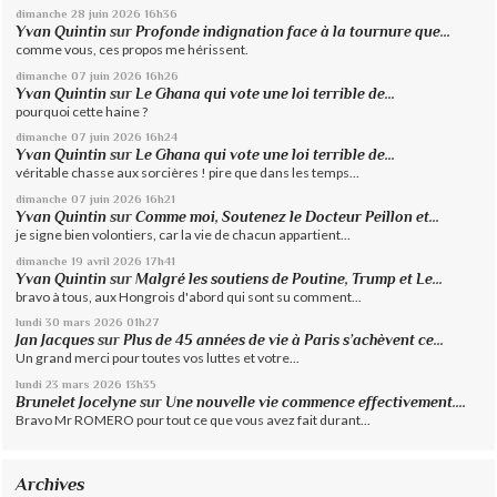
dimanche 28
juin 2026
16h36
Yvan Quintin
sur
Profonde indignation face à la tournure que...
comme vous, ces propos me hérissent.
dimanche 07
juin 2026
16h26
Yvan Quintin
sur
Le Ghana qui vote une loi terrible de...
pourquoi cette haine ?
dimanche 07
juin 2026
16h24
Yvan Quintin
sur
Le Ghana qui vote une loi terrible de...
véritable chasse aux sorcières ! pire que dans les temps...
dimanche 07
juin 2026
16h21
Yvan Quintin
sur
Comme moi, Soutenez le Docteur Peillon et...
je signe bien volontiers, car la vie de chacun appartient...
dimanche 19
avril 2026
17h41
Yvan Quintin
sur
Malgré les soutiens de Poutine, Trump et Le...
bravo à tous, aux Hongrois d'abord qui sont su comment...
lundi 30
mars 2026
01h27
Jan Jacques
sur
Plus de 45 années de vie à Paris s’achèvent ce...
Un grand merci pour toutes vos luttes et votre...
lundi 23
mars 2026
13h35
Brunelet Jocelyne
sur
Une nouvelle vie commence effectivement....
Bravo Mr ROMERO pour tout ce que vous avez fait durant...
Archives