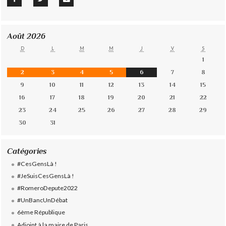
Août 2026
D
L
M
M
J
V
S
1
2
3
4
5
6
7
8
9
10
11
12
13
14
15
16
17
18
19
20
21
22
23
24
25
26
27
28
29
30
31
Catégories
#CesGensLà !
#JeSuisCesGensLà !
#RomeroDepute2022
#UnBancUnDébat
6ème République
Adjoint à la maire de Paris