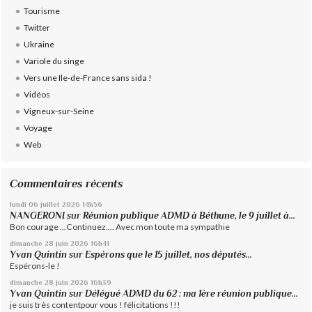
Tourisme
Twitter
Ukraine
Variole du singe
Vers une Ile-de-France sans sida !
Vidéos
Vigneux-sur-Seine
Voyage
Web
Commentaires récents
lundi 06
juillet 2026
14h56
NANGERONI
sur
Réunion publique ADMD à Béthune, le 9 juillet à...
Bon courage ...Continuez.... Avec mon toute ma sympathie
dimanche 28
juin 2026
16h41
Yvan Quintin
sur
Espérons que le 15 juillet, nos députés...
Espérons-le !
dimanche 28
juin 2026
16h39
Yvan Quintin
sur
Délégué ADMD du 62 : ma 1ère réunion publique...
je suis très contentpour vous ! félicitations !!!