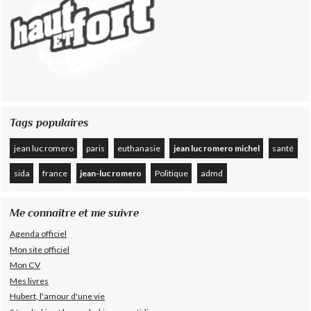
Tags populaires
jean luc romero
paris
euthanasie
jean luc romero michel
santé
sida
france
jean-luc romero
Politique
admd
Me connaître et me suivre
Agenda officiel
Mon site officiel
Mon CV
Mes livres
Hubert, l'amour d'une vie