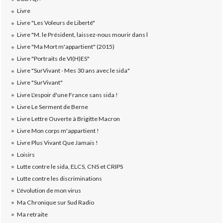
Livre
Livre "Les Voleurs de Liberté"
Livre "M. le Président, laissez-nous mourir dans l
Livre "Ma Mort m'appartient" (2015)
Livre "Portraits de VI(H)ES"
Livre "SurVivant - Mes 30 ans avec le sida"
Livre "SurVivant"
Livre L'espoir d'une France sans sida !
Livre Le Serment de Berne
Livre Lettre Ouverte à Brigitte Macron
Livre Mon corps m'appartient !
Livre Plus Vivant Que Jamais !
Loisirs
Lutte contre le sida, ELCS, CNS et CRIPS
Lutte contre les discriminations
L'évolution de mon virus
Ma Chronique sur Sud Radio
Ma retraite