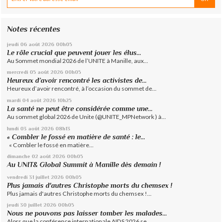
Notes récentes
jeudi 06
août 2026
00h05
Le rôle crucial que peuvent jouer les élus...
Au Sommet mondial 2026 de l’UNITE à Manille, aux...
mercredi 05
août 2026
00h05
Heureux d’avoir rencontré les activistes de...
Heureux d’avoir rencontré, à l’occasion du sommet de...
mardi 04
août 2026
10h25
La santé ne peut être considérée comme une...
Au sommet global 2026 de Unite (@UNITE_MPNetwork ) à...
lundi 03
août 2026
08h13
« Combler le fossé en matière de santé : le...
« Combler le fossé en matière...
dimanche 02
août 2026
00h05
Au UNIT& Global Summit à Manille dès demain !
vendredi 31
juillet 2026
00h05
Plus jamais d'autres Christophe morts du chemsex !
Plus jamais d'autres Christophe morts du chemsex !...
jeudi 30
juillet 2026
00h05
Nous ne pouvons pas laisser tomber les malades...
Alors que la conférence internationale AIDS 2026 se...