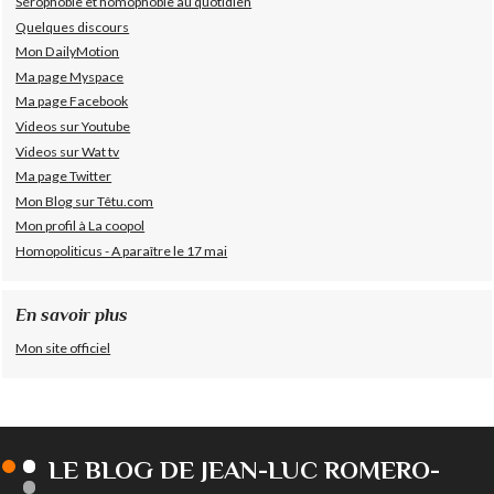
Sérophobie et homophobie au quotidien
Quelques discours
Mon DailyMotion
Ma page Myspace
Ma page Facebook
Videos sur Youtube
Videos sur Wat tv
Ma page Twitter
Mon Blog sur Têtu.com
Mon profil à La coopol
Homopoliticus - A paraître le 17 mai
En savoir plus
Mon site officiel
LE BLOG DE JEAN-LUC ROMERO-