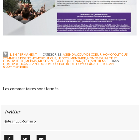
LIEN PERMANENT
CATÉGORIES :
AGENDA
,
COUP DE COEUR
,
HOMOPOLITICUS -
COMME ILS DISENT
,
HOMOPOLITICUS, LE DOCUMENTAIRE
,
HOMOSEXUALITÉ ET
HOMOPHOBIE
,
MEDIAS
,
MES LIVRES
,
POLITIQUE FRANÇAISE
,
SOUTIENS
TAGS :
HOMOPOLITICUS
,
JEAN-LUC ROMEOR
,
POLITIQUE
,
HOMOSEXUALITÉ
,
LCP-AN
0
COMMENTAIRE
Les commentaires sont fermés.
Twitter
@JeanLucRomero