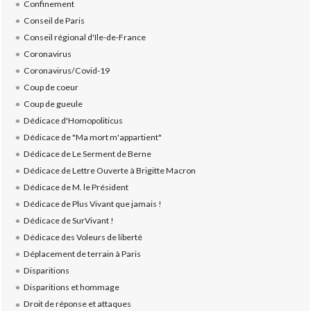
Confinement
Conseil de Paris
Conseil régional d'Ile-de-France
Coronavirus
Coronavirus/Covid-19
Coup de coeur
Coup de gueule
Dédicace d'Homopoliticus
Dédicace de "Ma mort m'appartient"
Dédicace de Le Serment de Berne
Dédicace de Lettre Ouverte à Brigitte Macron
Dédicace de M. le Président
Dédicace de Plus Vivant que jamais !
Dédicace de SurVivant !
Dédicace des Voleurs de liberté
Déplacement de terrain à Paris
Disparitions
Disparitions et hommage
Droit de réponse et attaques