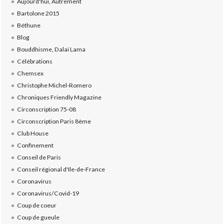
Aujourd'hui, Autrement
Bartolone 2015
Béthune
Blog
Bouddhisme, Dalaï Lama
Célébrations
Chemsex
Christophe Michel-Romero
Chroniques Friendly Magazine
Circonscription 75-08
Circonscription Paris 8ème
Club House
Confinement
Conseil de Paris
Conseil régional d'Ile-de-France
Coronavirus
Coronavirus/Covid-19
Coup de coeur
Coup de gueule