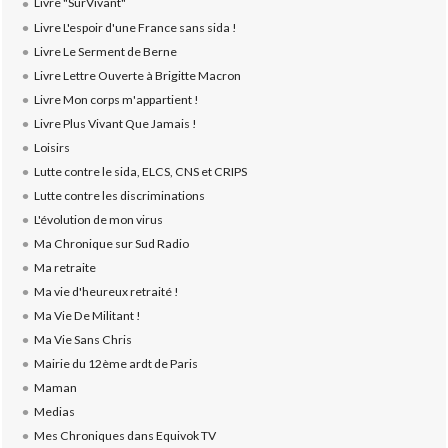
Livre "SurVivant"
Livre L'espoir d'une France sans sida !
Livre Le Serment de Berne
Livre Lettre Ouverte à Brigitte Macron
Livre Mon corps m'appartient !
Livre Plus Vivant Que Jamais !
Loisirs
Lutte contre le sida, ELCS, CNS et CRIPS
Lutte contre les discriminations
L'évolution de mon virus
Ma Chronique sur Sud Radio
Ma retraite
Ma vie d'heureux retraité !
Ma Vie De Militant !
Ma Vie Sans Chris
Mairie du 12ème ardt de Paris
Maman
Medias
Mes Chroniques dans Equivok TV