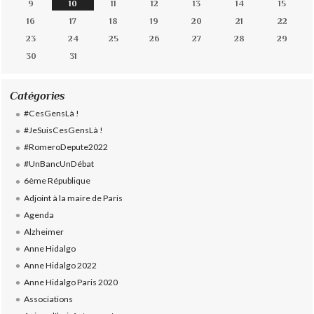
9
10
11
12
13
14
15
16
17
18
19
20
21
22
23
24
25
26
27
28
29
30
31
Catégories
#CesGensLà !
#JeSuisCesGensLà !
#RomeroDepute2022
#UnBancUnDébat
6ème République
Adjoint à la maire de Paris
Agenda
Alzheimer
Anne Hidalgo
Anne Hidalgo 2022
Anne Hidalgo Paris 2020
Associations