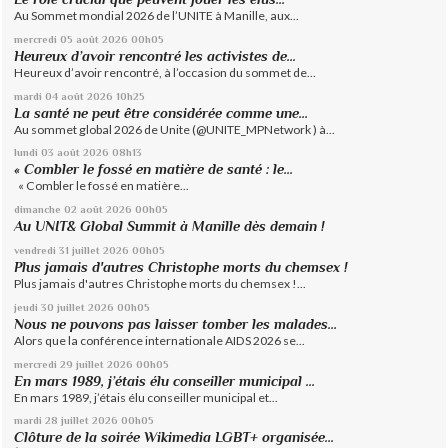
Au Sommet mondial 2026 de l’UNITE à Manille, aux...
mercredi 05
août 2026
00h05
Heureux d’avoir rencontré les activistes de...
Heureux d’avoir rencontré, à l’occasion du sommet de...
mardi 04
août 2026
10h25
La santé ne peut être considérée comme une...
Au sommet global 2026 de Unite (@UNITE_MPNetwork ) à...
lundi 03
août 2026
08h13
« Combler le fossé en matière de santé : le...
« Combler le fossé en matière...
dimanche 02
août 2026
00h05
Au UNIT& Global Summit à Manille dès demain !
vendredi 31
juillet 2026
00h05
Plus jamais d'autres Christophe morts du chemsex !
Plus jamais d'autres Christophe morts du chemsex !...
jeudi 30
juillet 2026
00h05
Nous ne pouvons pas laisser tomber les malades...
Alors que la conférence internationale AIDS 2026 se...
mercredi 29
juillet 2026
00h05
En mars 1989, j’étais élu conseiller municipal ...
En mars 1989, j’étais élu conseiller municipal et...
mardi 28
juillet 2026
00h05
Clôture de la soirée Wikimedia LGBT+ organisée...