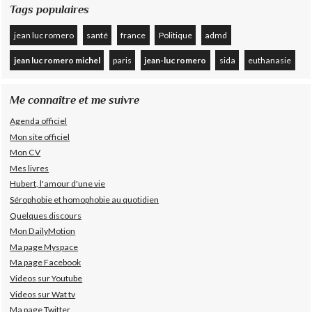
Tags populaires
jean luc romero
santé
france
Politique
admd
jean luc romero michel
paris
jean-luc romero
sida
euthanasie
Me connaître et me suivre
Agenda officiel
Mon site officiel
Mon CV
Mes livres
Hubert, l'amour d'une vie
Sérophobie et homophobie au quotidien
Quelques discours
Mon DailyMotion
Ma page Myspace
Ma page Facebook
Videos sur Youtube
Videos sur Wat tv
Ma page Twitter