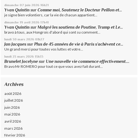
dimanche 07
juin 2026
16h21
Yvan Quintin
sur
Comme moi, Soutenez le Docteur Peillon et...
je signe bien volontiers, car la vie de chacun appartient...
dimanche 19
avril 2026
17h41
Yvan Quintin
sur
Malgré les soutiens de Poutine, Trump et Le...
bravo à tous, aux Hongrois d'abord qui sont su comment...
lundi 30
mars 2026
01h27
Jan Jacques
sur
Plus de 45 années de vie à Paris s’achèvent ce...
Un grand merci pour toutes vos luttes et votre...
lundi 23
mars 2026
13h35
Brunelet Jocelyne
sur
Une nouvelle vie commence effectivement....
Bravo Mr ROMERO pour tout ce que vous avez fait durant...
Archives
août 2026
juillet 2026
juin 2026
mai 2026
avril 2026
mars 2026
février 2026