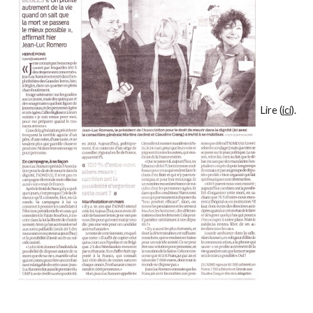
Lire (
ici
).