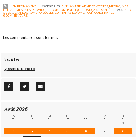
LIEN PERMANENT
CATÉGORIES :
EUTHANASIE, ADMD ET WFRTDS
,
MEDIAS
,
MES
DÉPLACEMENTS EN PROVINCE ET DOM-TOM
,
POLITIQUE FRANÇAISE
,
SANTÉ
TAGS :
SUD
OUEST
,
JEAN-LUC ROMERO
,
BÈGLES
,
EUTHANASIE
,
ADMD
,
POLITIQUE
,
FRANCE
0
COMMENTAIRE
Les commentaires sont fermés.
Twitter
@JeanLucRomero
Août 2026
D
L
M
M
J
V
S
1
2
3
4
5
6
7
8