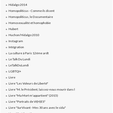
Hidalgo 2014
Homopoliticus - Comme ils disent
Homopoliticus, le Documentaire
Homosexualité et homophobie
Hubert
Huchon/Hidalgo 2010
Instagram
Intégration
La culture à Paris 12éme ardt
Le Talk Du Lundi
LeTalkDuLundi
LGBTQI+
Livre
Livre "Les Voleurs de Liberté"
Livre "M. le Président, laissez-nous mourir dans l
Livre "Ma Mort m'appartient" (2015)
Livre "Portraits de VI(H)ES"
Livre "SurVivant - Mes 30 ans avec le sida"