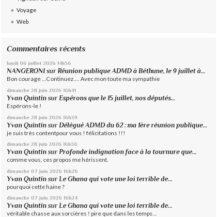
Voyage
Web
Commentaires récents
lundi 06
juillet 2026
14h56
NANGERONI
sur
Réunion publique ADMD à Béthune, le 9 juillet à...
Bon courage ...Continuez.... Avec mon toute ma sympathie
dimanche 28
juin 2026
16h41
Yvan Quintin
sur
Espérons que le 15 juillet, nos députés...
Espérons-le !
dimanche 28
juin 2026
16h39
Yvan Quintin
sur
Délégué ADMD du 62 : ma 1ère réunion publique...
je suis très contentpour vous ! félicitations !!!
dimanche 28
juin 2026
16h36
Yvan Quintin
sur
Profonde indignation face à la tournure que...
comme vous, ces propos me hérissent.
dimanche 07
juin 2026
16h26
Yvan Quintin
sur
Le Ghana qui vote une loi terrible de...
pourquoi cette haine ?
dimanche 07
juin 2026
16h24
Yvan Quintin
sur
Le Ghana qui vote une loi terrible de...
véritable chasse aux sorcières ! pire que dans les temps...