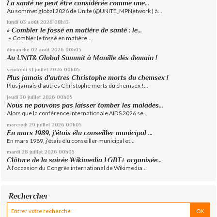
La santé ne peut être considérée comme une...
Au sommet global 2026 de Unite (@UNITE_MPNetwork ) à...
lundi 03
août 2026
08h13
« Combler le fossé en matière de santé : le...
« Combler le fossé en matière...
dimanche 02
août 2026
00h05
Au UNIT& Global Summit à Manille dès demain !
vendredi 31
juillet 2026
00h05
Plus jamais d'autres Christophe morts du chemsex !
Plus jamais d'autres Christophe morts du chemsex !...
jeudi 30
juillet 2026
00h05
Nous ne pouvons pas laisser tomber les malades...
Alors que la conférence internationale AIDS 2026 se...
mercredi 29
juillet 2026
00h05
En mars 1989, j’étais élu conseiller municipal ...
En mars 1989, j’étais élu conseiller municipal et...
mardi 28
juillet 2026
00h05
Clôture de la soirée Wikimedia LGBT+ organisée...
À l’occasion du Congrès international de Wikimedia...
Rechercher