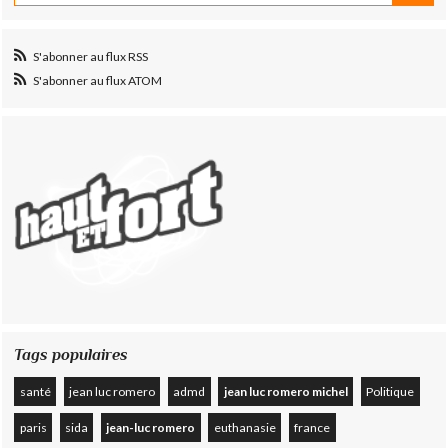
S'abonner au flux RSS
S'abonner au flux ATOM
Tags populaires
santé
jean luc romero
admd
jean luc romero michel
Politique
paris
sida
jean-luc romero
euthanasie
france