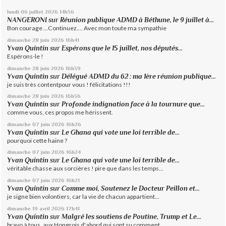
lundi 06
juillet 2026
14h56
NANGERONI
sur
Réunion publique ADMD à Béthune, le 9 juillet à...
Bon courage ...Continuez.... Avec mon toute ma sympathie
dimanche 28
juin 2026
16h41
Yvan Quintin
sur
Espérons que le 15 juillet, nos députés...
Espérons-le !
dimanche 28
juin 2026
16h39
Yvan Quintin
sur
Délégué ADMD du 62 : ma 1ère réunion publique...
je suis très contentpour vous ! félicitations !!!
dimanche 28
juin 2026
16h36
Yvan Quintin
sur
Profonde indignation face à la tournure que...
comme vous, ces propos me hérissent.
dimanche 07
juin 2026
16h26
Yvan Quintin
sur
Le Ghana qui vote une loi terrible de...
pourquoi cette haine ?
dimanche 07
juin 2026
16h24
Yvan Quintin
sur
Le Ghana qui vote une loi terrible de...
véritable chasse aux sorcières ! pire que dans les temps...
dimanche 07
juin 2026
16h21
Yvan Quintin
sur
Comme moi, Soutenez le Docteur Peillon et...
je signe bien volontiers, car la vie de chacun appartient...
dimanche 19
avril 2026
17h41
Yvan Quintin
sur
Malgré les soutiens de Poutine, Trump et Le...
bravo à tous, aux Hongrois d'abord qui sont su comment...