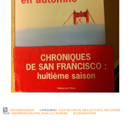
LIEN PERMANENT
CATÉGORIES :
COUP DE COEUR
,
MES LECTURES
,
MES LOISIRS
TAGS :
ARMISTEAD MAUPIN
,
JEAN-LUC ROMERO
0
COMMENTAIRE