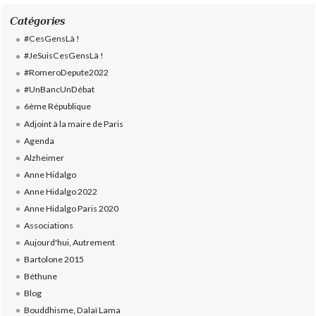
Catégories
#CesGensLà !
#JeSuisCesGensLà !
#RomeroDepute2022
#UnBancUnDébat
6ème République
Adjoint à la maire de Paris
Agenda
Alzheimer
Anne Hidalgo
Anne Hidalgo 2022
Anne Hidalgo Paris 2020
Associations
Aujourd'hui, Autrement
Bartolone 2015
Béthune
Blog
Bouddhisme, Dalaï Lama