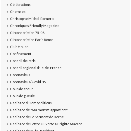
Célébrations
Chemsex
Christophe Michel-Romero
Chroniques Friendly Magazine
Circonscription 75-08
Circonscription Paris 8ème
Club House
Confinement
Conseil de Paris
Conseil régional d'Ile-de-France
Coronavirus
Coronavirus/Covid-19
Coup de coeur
Coup de gueule
Dédicace d'Homopoliticus
Dédicace de "Ma mort m'appartient"
Dédicace de Le Serment de Berne
Dédicace de Lettre Ouverte à Brigitte Macron
Dédicace de M. le Président