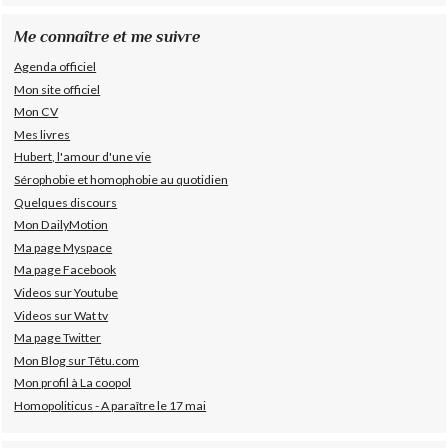
Me connaître et me suivre
Agenda officiel
Mon site officiel
Mon CV
Mes livres
Hubert, l'amour d'une vie
Sérophobie et homophobie au quotidien
Quelques discours
Mon DailyMotion
Ma page Myspace
Ma page Facebook
Videos sur Youtube
Videos sur Wat tv
Ma page Twitter
Mon Blog sur Têtu.com
Mon profil à La coopol
Homopoliticus - A paraître le 17 mai