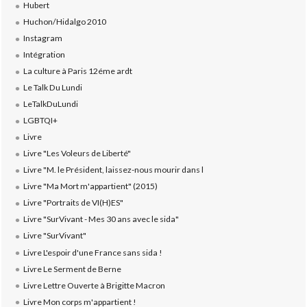
Hubert
Huchon/Hidalgo 2010
Instagram
Intégration
La culture à Paris 12éme ardt
Le Talk Du Lundi
LeTalkDuLundi
LGBTQI+
Livre
Livre "Les Voleurs de Liberté"
Livre "M. le Président, laissez-nous mourir dans l
Livre "Ma Mort m'appartient" (2015)
Livre "Portraits de VI(H)ES"
Livre "SurVivant - Mes 30 ans avec le sida"
Livre "SurVivant"
Livre L'espoir d'une France sans sida !
Livre Le Serment de Berne
Livre Lettre Ouverte à Brigitte Macron
Livre Mon corps m'appartient !