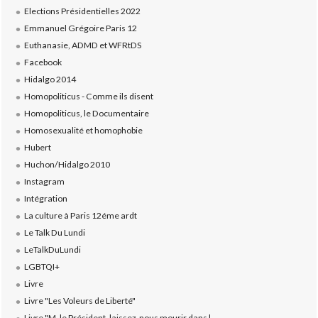
Elections Présidentielles 2022
Emmanuel Grégoire Paris 12
Euthanasie, ADMD et WFRtDS
Facebook
Hidalgo 2014
Homopoliticus - Comme ils disent
Homopoliticus, le Documentaire
Homosexualité et homophobie
Hubert
Huchon/Hidalgo 2010
Instagram
Intégration
La culture à Paris 12éme ardt
Le Talk Du Lundi
LeTalkDuLundi
LGBTQI+
Livre
Livre "Les Voleurs de Liberté"
Livre "M. le Président, laissez-nous mourir dans l