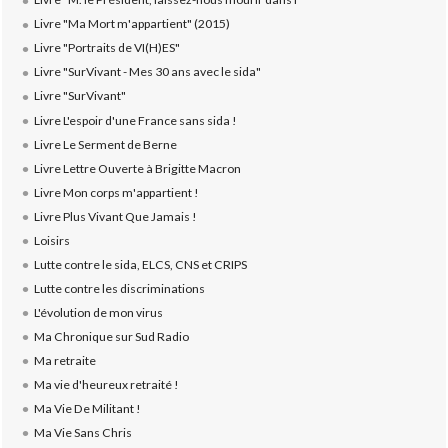
Livre "Ma Mort m'appartient" (2015)
Livre "Portraits de VI(H)ES"
Livre "SurVivant - Mes 30 ans avec le sida"
Livre "SurVivant"
Livre L'espoir d'une France sans sida !
Livre Le Serment de Berne
Livre Lettre Ouverte à Brigitte Macron
Livre Mon corps m'appartient !
Livre Plus Vivant Que Jamais !
Loisirs
Lutte contre le sida, ELCS, CNS et CRIPS
Lutte contre les discriminations
L'évolution de mon virus
Ma Chronique sur Sud Radio
Ma retraite
Ma vie d'heureux retraité !
Ma Vie De Militant !
Ma Vie Sans Chris