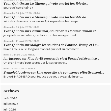
Yvan Quintin
sur
Le Ghana qui vote une loi terrible de...
pourquoi cette haine ?
dimanche 07
juin 2026
16h24
Yvan Quintin
sur
Le Ghana qui vote une loi terrible de...
véritable chasse aux sorcières ! pire que dans les temps...
dimanche 07
juin 2026
16h21
Yvan Quintin
sur
Comme moi, Soutenez le Docteur Peillon et...
je signe bien volontiers, car la vie de chacun appartient...
dimanche 19
avril 2026
17h41
Yvan Quintin
sur
Malgré les soutiens de Poutine, Trump et Le...
bravo à tous, aux Hongrois d'abord qui sont su comment...
lundi 30
mars 2026
01h27
Jan Jacques
sur
Plus de 45 années de vie à Paris s’achèvent ce...
Un grand merci pour toutes vos luttes et votre...
lundi 23
mars 2026
13h35
Brunelet Jocelyne
sur
Une nouvelle vie commence effectivement....
Bravo Mr ROMERO pour tout ce que vous avez fait durant...
Archives
août 2026
juillet 2026
juin 2026