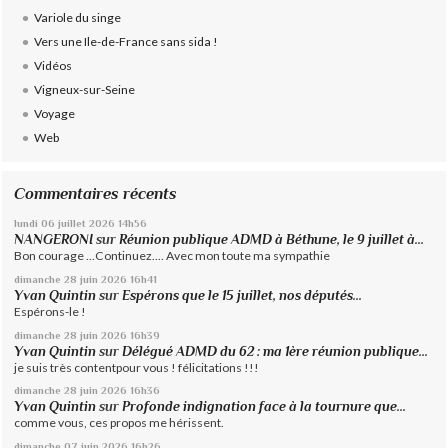
Variole du singe
Vers une Ile-de-France sans sida !
Vidéos
Vigneux-sur-Seine
Voyage
Web
Commentaires récents
lundi 06
juillet 2026
14h56
NANGERONI
sur
Réunion publique ADMD à Béthune, le 9 juillet à...
Bon courage ...Continuez.... Avec mon toute ma sympathie
dimanche 28
juin 2026
16h41
Yvan Quintin
sur
Espérons que le 15 juillet, nos députés...
Espérons-le !
dimanche 28
juin 2026
16h39
Yvan Quintin
sur
Délégué ADMD du 62 : ma 1ère réunion publique...
je suis très contentpour vous ! félicitations !!!
dimanche 28
juin 2026
16h36
Yvan Quintin
sur
Profonde indignation face à la tournure que...
comme vous, ces propos me hérissent.
dimanche 07
juin 2026
16h26