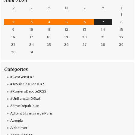
Août 2026
D
L
M
M
J
V
S
1
2
3
4
5
6
7
8
9
10
11
12
13
14
15
16
17
18
19
20
21
22
23
24
25
26
27
28
29
30
31
Catégories
#CesGensLà !
#JeSuisCesGensLà !
#RomeroDepute2022
#UnBancUnDébat
6ème République
Adjoint à la maire de Paris
Agenda
Alzheimer
Anne Hidalgo