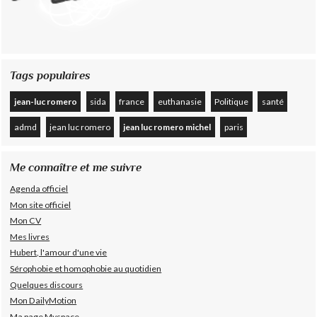
Tags populaires
jean-luc romero
sida
france
euthanasie
Politique
santé
admd
jean luc romero
jean luc romero michel
paris
Me connaître et me suivre
Agenda officiel
Mon site officiel
Mon CV
Mes livres
Hubert, l'amour d'une vie
Sérophobie et homophobie au quotidien
Quelques discours
Mon DailyMotion
Ma page Myspace