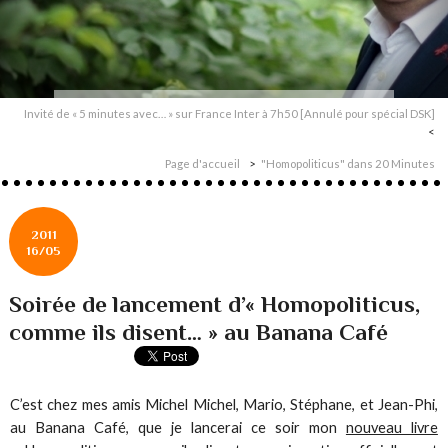
Invité de « 5 minutes avec… » sur France Inter à 7h50 [Annulé pour spécial DSK]
Page d'accueil
"Homopoliticus" dans 20 Minutes
2011
16/05
Soirée de lancement d’« Homopoliticus,
comme ils disent… » au Banana Café
C’est chez mes amis Michel Michel, Mario, Stéphane, et Jean-Phi,
au Banana Café, que je lancerai ce soir mon
nouveau livre