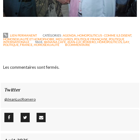
LIEN PERMANENT
CATÉGORIES :
AGENDA
,
HOMOPOLITICUS - COMME ILS DISENT
,
HOMOSEXUALITÉ ET HOMOPHOBIE
,
MES LIVRES
,
POLITIQUE FRANÇAISE
,
POLITIQUE
INTERNATIONALE
TAGS :
BANANA CAFÉ
,
JEAN-LUC ROMERO
,
HOMOPOLITICUS
,
GAY
,
POLITIQUE
,
FRANCE
,
HOMOSEXUALITÉ
0
COMMENTAIRE
Les commentaires sont fermés.
Twitter
@JeanLucRomero