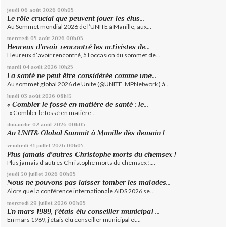
jeudi 06
août 2026
00h05
Le rôle crucial que peuvent jouer les élus...
Au Sommet mondial 2026 de l’UNITE à Manille, aux...
mercredi 05
août 2026
00h05
Heureux d’avoir rencontré les activistes de...
Heureux d’avoir rencontré, à l’occasion du sommet de...
mardi 04
août 2026
10h25
La santé ne peut être considérée comme une...
Au sommet global 2026 de Unite (@UNITE_MPNetwork ) à...
lundi 03
août 2026
08h13
« Combler le fossé en matière de santé : le...
« Combler le fossé en matière...
dimanche 02
août 2026
00h05
Au UNIT& Global Summit à Manille dès demain !
vendredi 31
juillet 2026
00h05
Plus jamais d'autres Christophe morts du chemsex !
Plus jamais d'autres Christophe morts du chemsex !...
jeudi 30
juillet 2026
00h05
Nous ne pouvons pas laisser tomber les malades...
Alors que la conférence internationale AIDS 2026 se...
mercredi 29
juillet 2026
00h05
En mars 1989, j’étais élu conseiller municipal ...
En mars 1989, j’étais élu conseiller municipal et...