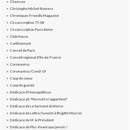
Chemsex
Christophe Michel-Romero
Chroniques Friendly Magazine
Circonscription 75-08
Circonscription Paris 8ème
Club House
Confinement
Conseil de Paris
Conseil régional d'Ile-de-France
Coronavirus
Coronavirus/Covid-19
Coup de coeur
Coup de gueule
Dédicace d'Homopoliticus
Dédicace de "Ma mort m'appartient"
Dédicace de Le Serment de Berne
Dédicace de Lettre Ouverte à Brigitte Macron
Dédicace de M. le Président
Dédicace de Plus Vivant que jamais !