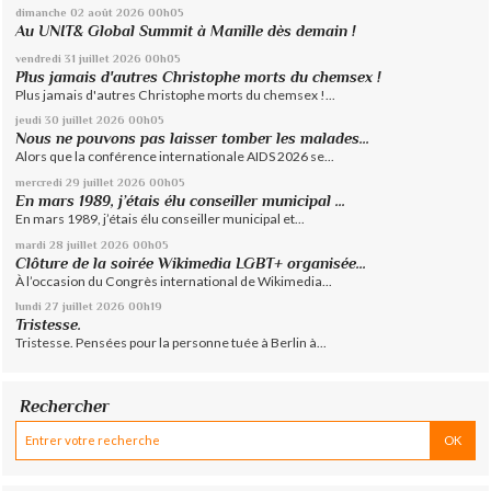
dimanche 02
août 2026
00h05
Au UNIT& Global Summit à Manille dès demain !
vendredi 31
juillet 2026
00h05
Plus jamais d'autres Christophe morts du chemsex !
Plus jamais d'autres Christophe morts du chemsex !...
jeudi 30
juillet 2026
00h05
Nous ne pouvons pas laisser tomber les malades...
Alors que la conférence internationale AIDS 2026 se...
mercredi 29
juillet 2026
00h05
En mars 1989, j’étais élu conseiller municipal ...
En mars 1989, j’étais élu conseiller municipal et...
mardi 28
juillet 2026
00h05
Clôture de la soirée Wikimedia LGBT+ organisée...
À l’occasion du Congrès international de Wikimedia...
lundi 27
juillet 2026
00h19
Tristesse.
Tristesse. Pensées pour la personne tuée à Berlin à...
Rechercher