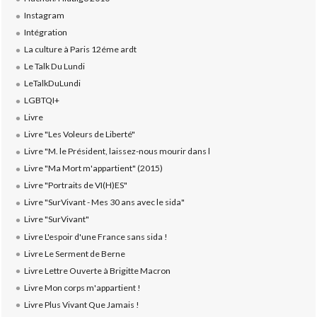
Instagram
Intégration
La culture à Paris 12éme ardt
Le Talk Du Lundi
LeTalkDuLundi
LGBTQI+
Livre
Livre "Les Voleurs de Liberté"
Livre "M. le Président, laissez-nous mourir dans l
Livre "Ma Mort m'appartient" (2015)
Livre "Portraits de VI(H)ES"
Livre "SurVivant - Mes 30 ans avec le sida"
Livre "SurVivant"
Livre L'espoir d'une France sans sida !
Livre Le Serment de Berne
Livre Lettre Ouverte à Brigitte Macron
Livre Mon corps m'appartient !
Livre Plus Vivant Que Jamais !