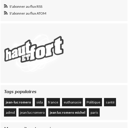
S'abonner au flux RSS
S'abonner au flux ATOM
Tags populaires
jean-luc romero
sida
france
euthanasie
Politique
santé
admd
jean luc romero
jean luc romero michel
paris