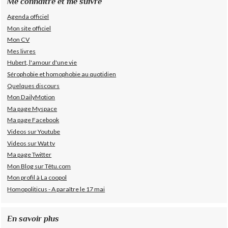
Me connaître et me suivre
Agenda officiel
Mon site officiel
Mon CV
Mes livres
Hubert, l'amour d'une vie
Sérophobie et homophobie au quotidien
Quelques discours
Mon DailyMotion
Ma page Myspace
Ma page Facebook
Videos sur Youtube
Videos sur Wat tv
Ma page Twitter
Mon Blog sur Têtu.com
Mon profil à La coopol
Homopoliticus - A paraître le 17 mai
En savoir plus