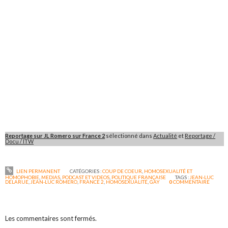
Reportage sur JL Romero sur France 2
sélectionné dans
Actualité
et
Reportage /
Docu / ITW
LIEN PERMANENT
CATÉGORIES :
COUP DE COEUR
,
HOMOSEXUALITÉ ET
HOMOPHOBIE
,
MEDIAS
,
PODCAST ET VIDEOS
,
POLITIQUE FRANÇAISE
TAGS :
JEAN-LUC
DELARUE
,
JEAN-LUC ROMERO
,
FRANCE 2
,
HOMOSEXUALITÉ
,
GAY
0
COMMENTAIRE
Les commentaires sont fermés.