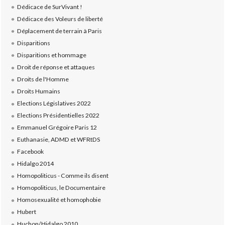
Dédicace de SurVivant !
Dédicace des Voleurs de liberté
Déplacement de terrain à Paris
Disparitions
Disparitions et hommage
Droit de réponse et attaques
Droits de l'Homme
Droits Humains
Elections Législatives 2022
Elections Présidentielles 2022
Emmanuel Grégoire Paris 12
Euthanasie, ADMD et WFRtDS
Facebook
Hidalgo 2014
Homopoliticus - Comme ils disent
Homopoliticus, le Documentaire
Homosexualité et homophobie
Hubert
Huchon/Hidalgo 2010