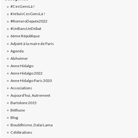
#CesGensLà !
#JeSuisCesGensLà !
#RomeroDepute2022
#UnBancUnDébat
6ème République
Adjoint à la maire de Paris
Agenda
Alzheimer
Anne Hidalgo
Anne Hidalgo 2022
Anne Hidalgo Paris 2020
Associations
Aujourd'hui, Autrement
Bartolone 2015
Béthune
Blog
Bouddhisme, Dalaï Lama
Célébrations