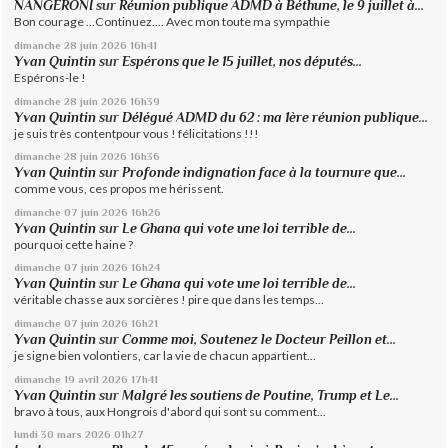
NANGERONI
sur
Réunion publique ADMD à Béthune, le 9 juillet à...
Bon courage ...Continuez.... Avec mon toute ma sympathie
dimanche 28
juin 2026
16h41
Yvan Quintin
sur
Espérons que le 15 juillet, nos députés...
Espérons-le !
dimanche 28
juin 2026
16h39
Yvan Quintin
sur
Délégué ADMD du 62 : ma 1ère réunion publique...
je suis très contentpour vous ! félicitations !!!
dimanche 28
juin 2026
16h36
Yvan Quintin
sur
Profonde indignation face à la tournure que...
comme vous, ces propos me hérissent.
dimanche 07
juin 2026
16h26
Yvan Quintin
sur
Le Ghana qui vote une loi terrible de...
pourquoi cette haine ?
dimanche 07
juin 2026
16h24
Yvan Quintin
sur
Le Ghana qui vote une loi terrible de...
véritable chasse aux sorcières ! pire que dans les temps...
dimanche 07
juin 2026
16h21
Yvan Quintin
sur
Comme moi, Soutenez le Docteur Peillon et...
je signe bien volontiers, car la vie de chacun appartient...
dimanche 19
avril 2026
17h41
Yvan Quintin
sur
Malgré les soutiens de Poutine, Trump et Le...
bravo à tous, aux Hongrois d'abord qui sont su comment...
lundi 30
mars 2026
01h27