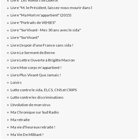
Livre "Les Voleurs de Liberté"
Livre "M. le Président, laissez-nous mourir dans l
Livre "Ma Mort m'appartient" (2015)
Livre "Portraits de VI(H)ES"
Livre "SurVivant - Mes 30 ans avec le sida"
Livre "SurVivant"
Livre L'espoir d'une France sans sida !
Livre Le Serment de Berne
Livre Lettre Ouverte à Brigitte Macron
Livre Mon corps m'appartient !
Livre Plus Vivant Que Jamais !
Loisirs
Lutte contre le sida, ELCS, CNS et CRIPS
Lutte contre les discriminations
L'évolution de mon virus
Ma Chronique sur Sud Radio
Ma retraite
Ma vie d'heureux retraité !
Ma Vie De Militant !