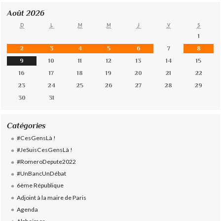
Août 2026
D
L
M
M
J
V
S
1
2
3
4
5
6
7
8
9
10
11
12
13
14
15
16
17
18
19
20
21
22
23
24
25
26
27
28
29
30
31
Catégories
#CesGensLà !
#JeSuisCesGensLà !
#RomeroDepute2022
#UnBancUnDébat
6ème République
Adjoint à la maire de Paris
Agenda