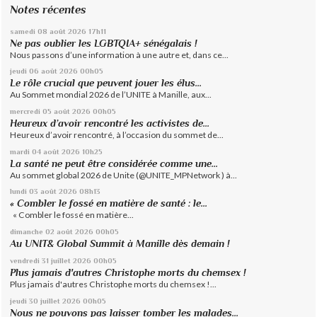
Notes récentes
samedi 08
août 2026
17h11
Ne pas oublier les LGBTQIA+ sénégalais !
Nous passons d’une information à une autre et, dans ce...
jeudi 06
août 2026
00h05
Le rôle crucial que peuvent jouer les élus...
Au Sommet mondial 2026 de l’UNITE à Manille, aux...
mercredi 05
août 2026
00h05
Heureux d’avoir rencontré les activistes de...
Heureux d’avoir rencontré, à l’occasion du sommet de...
mardi 04
août 2026
10h25
La santé ne peut être considérée comme une...
Au sommet global 2026 de Unite (@UNITE_MPNetwork ) à...
lundi 03
août 2026
08h13
« Combler le fossé en matière de santé : le...
« Combler le fossé en matière...
dimanche 02
août 2026
00h05
Au UNIT& Global Summit à Manille dès demain !
vendredi 31
juillet 2026
00h05
Plus jamais d'autres Christophe morts du chemsex !
Plus jamais d'autres Christophe morts du chemsex !...
jeudi 30
juillet 2026
00h05
Nous ne pouvons pas laisser tomber les malades...