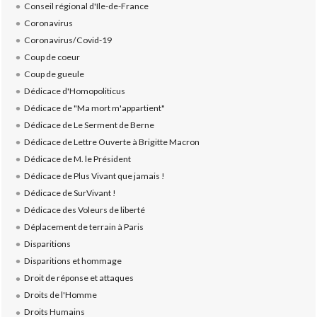
Conseil régional d'Ile-de-France
Coronavirus
Coronavirus/Covid-19
Coup de coeur
Coup de gueule
Dédicace d'Homopoliticus
Dédicace de "Ma mort m'appartient"
Dédicace de Le Serment de Berne
Dédicace de Lettre Ouverte à Brigitte Macron
Dédicace de M. le Président
Dédicace de Plus Vivant que jamais !
Dédicace de SurVivant !
Dédicace des Voleurs de liberté
Déplacement de terrain à Paris
Disparitions
Disparitions et hommage
Droit de réponse et attaques
Droits de l'Homme
Droits Humains