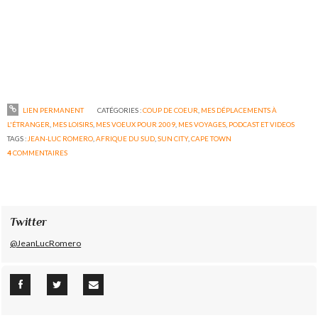
LIEN PERMANENT
CATÉGORIES :
COUP DE COEUR
,
MES DÉPLACEMENTS À
L'ÉTRANGER
,
MES LOISIRS
,
MES VOEUX POUR 2009
,
MES VOYAGES
,
PODCAST ET VIDEOS
TAGS :
JEAN-LUC ROMERO
,
AFRIQUE DU SUD
,
SUN CITY
,
CAPE TOWN
4
COMMENTAIRES
Twitter
@JeanLucRomero