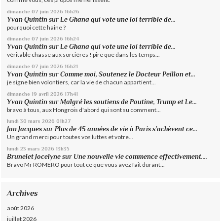
dimanche 07
juin 2026
16h26
Yvan Quintin
sur
Le Ghana qui vote une loi terrible de...
pourquoi cette haine ?
dimanche 07
juin 2026
16h24
Yvan Quintin
sur
Le Ghana qui vote une loi terrible de...
véritable chasse aux sorcières ! pire que dans les temps...
dimanche 07
juin 2026
16h21
Yvan Quintin
sur
Comme moi, Soutenez le Docteur Peillon et...
je signe bien volontiers, car la vie de chacun appartient...
dimanche 19
avril 2026
17h41
Yvan Quintin
sur
Malgré les soutiens de Poutine, Trump et Le...
bravo à tous, aux Hongrois d'abord qui sont su comment...
lundi 30
mars 2026
01h27
Jan Jacques
sur
Plus de 45 années de vie à Paris s’achèvent ce...
Un grand merci pour toutes vos luttes et votre...
lundi 23
mars 2026
13h35
Brunelet Jocelyne
sur
Une nouvelle vie commence effectivement....
Bravo Mr ROMERO pour tout ce que vous avez fait durant...
Archives
août 2026
juillet 2026