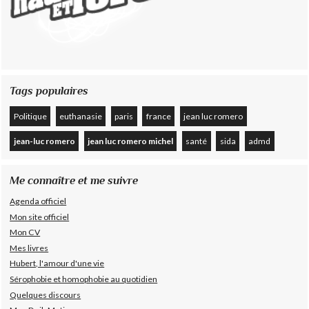
Tags populaires
Politique
euthanasie
paris
france
jean luc romero
jean-luc romero
jean luc romero michel
santé
sida
admd
Me connaître et me suivre
Agenda officiel
Mon site officiel
Mon CV
Mes livres
Hubert, l'amour d'une vie
Sérophobie et homophobie au quotidien
Quelques discours