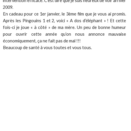
intervention efficace. C’est dire que je suis heureux de voir arriver
2009.
En cadeau pour ce 1er janvier, le 3ème film que je vous ai promis.
Après les Pingouins 1 et 2, voici « A dos d’éléphant » ! Et cette
fois-ci je joue « à côté » de ma mère. Un peu de bonne humeur
pour ouvrir cette année qu’on nous annonce mauvaise
économiquement, ça ne fait pas de mal !!!
Beaucoup de santé à vous toutes et vous tous.