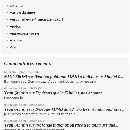
Ukraine
Variole du singe
Vers une Ile-de-France sans sida !
Vidéos
Vigneux-sur-Seine
Voyage
Web
Commentaires récents
lundi 06
juillet 2026
14h56
NANGERONI
sur
Réunion publique ADMD à Béthune, le 9 juillet à...
Bon courage ...Continuez.... Avec mon toute ma sympathie
dimanche 28
juin 2026
16h41
Yvan Quintin
sur
Espérons que le 15 juillet, nos députés...
Espérons-le !
dimanche 28
juin 2026
16h39
Yvan Quintin
sur
Délégué ADMD du 62 : ma 1ère réunion publique...
je suis très contentpour vous ! félicitations !!!
dimanche 28
juin 2026
16h36
Yvan Quintin
sur
Profonde indignation face à la tournure que...
comme vous, ces propos me hérissent.