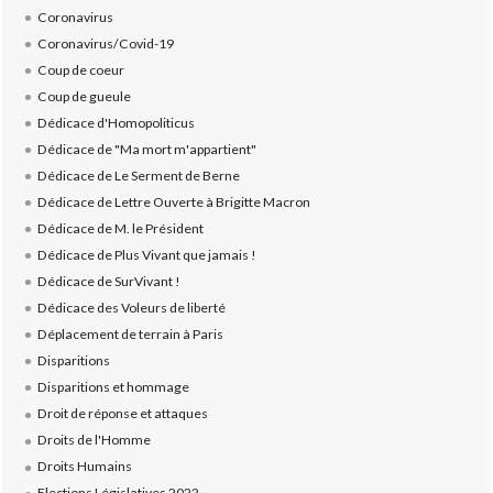
Coronavirus
Coronavirus/Covid-19
Coup de coeur
Coup de gueule
Dédicace d'Homopoliticus
Dédicace de "Ma mort m'appartient"
Dédicace de Le Serment de Berne
Dédicace de Lettre Ouverte à Brigitte Macron
Dédicace de M. le Président
Dédicace de Plus Vivant que jamais !
Dédicace de SurVivant !
Dédicace des Voleurs de liberté
Déplacement de terrain à Paris
Disparitions
Disparitions et hommage
Droit de réponse et attaques
Droits de l'Homme
Droits Humains
Elections Législatives 2022