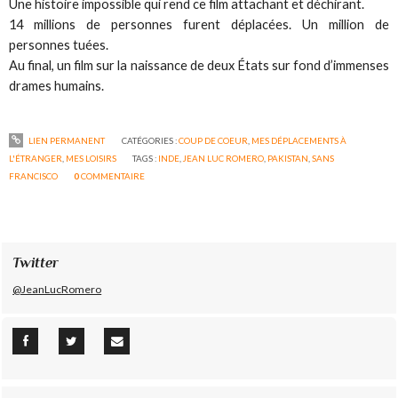
Une histoire impossible qui rend ce film attachant et déchirant.
14 millions de personnes furent déplacées. Un million de
personnes tuées.
Au final, un film sur la naissance de deux États sur fond d’immenses
drames humains.
LIEN PERMANENT
CATÉGORIES :
COUP DE COEUR
,
MES DÉPLACEMENTS À
L'ÉTRANGER
,
MES LOISIRS
TAGS :
INDE
,
JEAN LUC ROMERO
,
PAKISTAN
,
SANS
FRANCISCO
0
COMMENTAIRE
Twitter
@JeanLucRomero