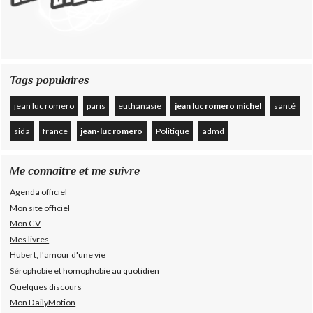
Tags populaires
jean luc romero
paris
euthanasie
jean luc romero michel
santé
sida
france
jean-luc romero
Politique
admd
Me connaître et me suivre
Agenda officiel
Mon site officiel
Mon CV
Mes livres
Hubert, l'amour d'une vie
Sérophobie et homophobie au quotidien
Quelques discours
Mon DailyMotion