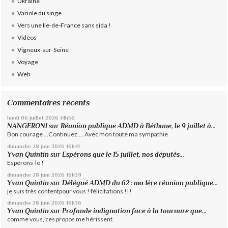
Ukraine
Variole du singe
Vers une Ile-de-France sans sida !
Vidéos
Vigneux-sur-Seine
Voyage
Web
Commentaires récents
lundi 06
juillet 2026
14h56
NANGERONI
sur
Réunion publique ADMD à Béthune, le 9 juillet à...
Bon courage ...Continuez.... Avec mon toute ma sympathie
dimanche 28
juin 2026
16h41
Yvan Quintin
sur
Espérons que le 15 juillet, nos députés...
Espérons-le !
dimanche 28
juin 2026
16h39
Yvan Quintin
sur
Délégué ADMD du 62 : ma 1ère réunion publique...
je suis très contentpour vous ! félicitations !!!
dimanche 28
juin 2026
16h36
Yvan Quintin
sur
Profonde indignation face à la tournure que...
comme vous, ces propos me hérissent.