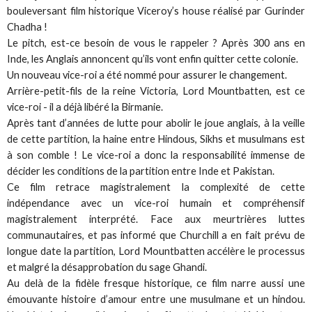
bouleversant film historique Viceroy’s house réalisé par Gurinder
Chadha !
Le pitch, est-ce besoin de vous le rappeler ? Après 300 ans en
Inde, les Anglais annoncent qu’ils vont enfin quitter cette colonie.
Un nouveau vice-roi a été nommé pour assurer le changement.
Arrière-petit-fils de la reine Victoria, Lord Mountbatten, est ce
vice-roi - il a déjà libéré la Birmanie.
Après tant d’années de lutte pour abolir le joue anglais, à la veille
de cette partition, la haine entre Hindous, Sikhs et musulmans est
à son comble ! Le vice-roi a donc la responsabilité immense de
décider les conditions de la partition entre Inde et Pakistan.
Ce film retrace magistralement la complexité de cette
indépendance avec un vice-roi humain et compréhensif
magistralement interprété. Face aux meurtrières luttes
communautaires, et pas informé que Churchill a en fait prévu de
longue date la partition, Lord Mountbatten accélère le processus
et malgré la désapprobation du sage Ghandi.
Au delà de la fidèle fresque historique, ce film narre aussi une
émouvante histoire d’amour entre une musulmane et un hindou.