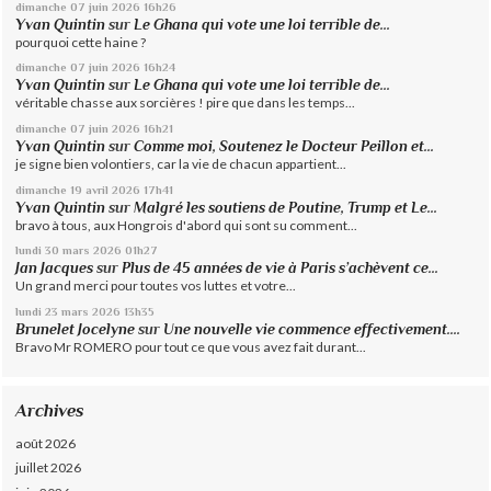
dimanche 07
juin 2026
16h26
Yvan Quintin
sur
Le Ghana qui vote une loi terrible de...
pourquoi cette haine ?
dimanche 07
juin 2026
16h24
Yvan Quintin
sur
Le Ghana qui vote une loi terrible de...
véritable chasse aux sorcières ! pire que dans les temps...
dimanche 07
juin 2026
16h21
Yvan Quintin
sur
Comme moi, Soutenez le Docteur Peillon et...
je signe bien volontiers, car la vie de chacun appartient...
dimanche 19
avril 2026
17h41
Yvan Quintin
sur
Malgré les soutiens de Poutine, Trump et Le...
bravo à tous, aux Hongrois d'abord qui sont su comment...
lundi 30
mars 2026
01h27
Jan Jacques
sur
Plus de 45 années de vie à Paris s’achèvent ce...
Un grand merci pour toutes vos luttes et votre...
lundi 23
mars 2026
13h35
Brunelet Jocelyne
sur
Une nouvelle vie commence effectivement....
Bravo Mr ROMERO pour tout ce que vous avez fait durant...
Archives
août 2026
juillet 2026