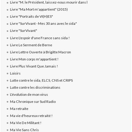
Livre "M. le Président, laissez-nous mourir dans l
Livre "Ma Mort m'appartient" (2015)
Livre "Portraits de VI(H)ES"
Livre "SurVivant - Mes 30 ans avec le sida"
Livre "SurVivant"
Livre L'espoir d'une France sans sida !
Livre Le Serment de Berne
Livre Lettre Ouverte à Brigitte Macron
Livre Mon corps m'appartient !
Livre Plus Vivant Que Jamais !
Loisirs
Lutte contre le sida, ELCS, CNS et CRIPS
Lutte contre les discriminations
L'évolution de mon virus
Ma Chronique sur Sud Radio
Ma retraite
Ma vie d'heureux retraité !
Ma Vie De Militant !
Ma Vie Sans Chris