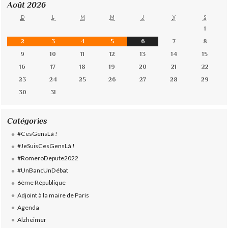
Août 2026
D
L
M
M
J
V
S
1
2
3
4
5
6
7
8
9
10
11
12
13
14
15
16
17
18
19
20
21
22
23
24
25
26
27
28
29
30
31
Catégories
#CesGensLà !
#JeSuisCesGensLà !
#RomeroDepute2022
#UnBancUnDébat
6ème République
Adjoint à la maire de Paris
Agenda
Alzheimer