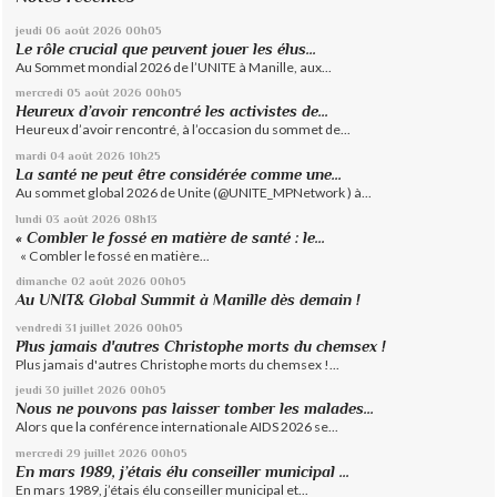
jeudi 06
août 2026
00h05
Le rôle crucial que peuvent jouer les élus...
Au Sommet mondial 2026 de l’UNITE à Manille, aux...
mercredi 05
août 2026
00h05
Heureux d’avoir rencontré les activistes de...
Heureux d’avoir rencontré, à l’occasion du sommet de...
mardi 04
août 2026
10h25
La santé ne peut être considérée comme une...
Au sommet global 2026 de Unite (@UNITE_MPNetwork ) à...
lundi 03
août 2026
08h13
« Combler le fossé en matière de santé : le...
« Combler le fossé en matière...
dimanche 02
août 2026
00h05
Au UNIT& Global Summit à Manille dès demain !
vendredi 31
juillet 2026
00h05
Plus jamais d'autres Christophe morts du chemsex !
Plus jamais d'autres Christophe morts du chemsex !...
jeudi 30
juillet 2026
00h05
Nous ne pouvons pas laisser tomber les malades...
Alors que la conférence internationale AIDS 2026 se...
mercredi 29
juillet 2026
00h05
En mars 1989, j’étais élu conseiller municipal ...
En mars 1989, j’étais élu conseiller municipal et...