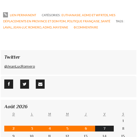
LIEN PERMANENT
CATÉGORIES :
EUTHANASIE, ADMD ET WFRTDS
,
MES
DÉPLACEMENTS EN PROVINCE ET DOM-TOM
,
POLITIQUE FRANÇAISE
,
SANTÉ
TAGS :
LAVAL
,
JEAN-LUC ROMERO
,
ADMD
,
MAYENNE
0
COMMENTAIRE
Twitter
@JeanLucRomero
Août 2026
D
L
M
M
J
V
S
1
2
3
4
5
6
7
8
9
10
11
12
13
14
15