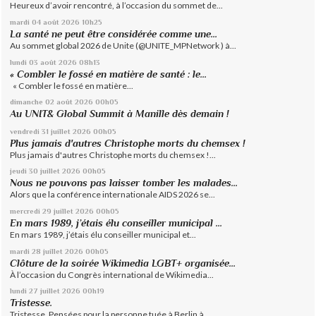
Heureux d’avoir rencontré, à l’occasion du sommet de...
mardi 04
août 2026
10h25
La santé ne peut être considérée comme une...
Au sommet global 2026 de Unite (@UNITE_MPNetwork ) à...
lundi 03
août 2026
08h13
« Combler le fossé en matière de santé : le...
« Combler le fossé en matière...
dimanche 02
août 2026
00h05
Au UNIT& Global Summit à Manille dès demain !
vendredi 31
juillet 2026
00h05
Plus jamais d'autres Christophe morts du chemsex !
Plus jamais d'autres Christophe morts du chemsex !...
jeudi 30
juillet 2026
00h05
Nous ne pouvons pas laisser tomber les malades...
Alors que la conférence internationale AIDS 2026 se...
mercredi 29
juillet 2026
00h05
En mars 1989, j’étais élu conseiller municipal ...
En mars 1989, j’étais élu conseiller municipal et...
mardi 28
juillet 2026
00h05
Clôture de la soirée Wikimedia LGBT+ organisée...
À l’occasion du Congrès international de Wikimedia...
lundi 27
juillet 2026
00h19
Tristesse.
Tristesse. Pensées pour la personne tuée à Berlin à...