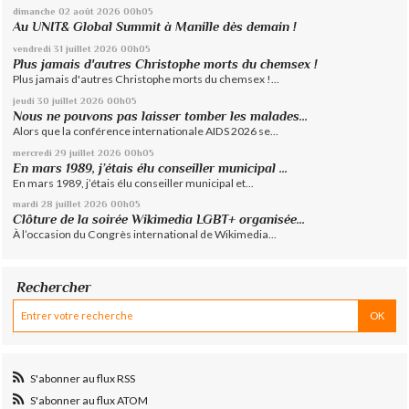
dimanche 02
août 2026
00h05
Au UNIT& Global Summit à Manille dès demain !
vendredi 31
juillet 2026
00h05
Plus jamais d'autres Christophe morts du chemsex !
Plus jamais d'autres Christophe morts du chemsex !...
jeudi 30
juillet 2026
00h05
Nous ne pouvons pas laisser tomber les malades...
Alors que la conférence internationale AIDS 2026 se...
mercredi 29
juillet 2026
00h05
En mars 1989, j’étais élu conseiller municipal ...
En mars 1989, j’étais élu conseiller municipal et...
mardi 28
juillet 2026
00h05
Clôture de la soirée Wikimedia LGBT+ organisée...
À l’occasion du Congrès international de Wikimedia...
Rechercher
S'abonner au flux RSS
S'abonner au flux ATOM