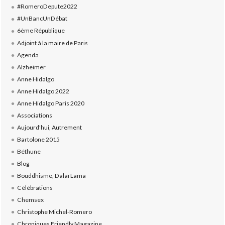
#RomeroDepute2022
#UnBancUnDébat
6ème République
Adjoint à la maire de Paris
Agenda
Alzheimer
Anne Hidalgo
Anne Hidalgo 2022
Anne Hidalgo Paris 2020
Associations
Aujourd'hui, Autrement
Bartolone 2015
Béthune
Blog
Bouddhisme, Dalaï Lama
Célébrations
Chemsex
Christophe Michel-Romero
Chroniques Friendly Magazine