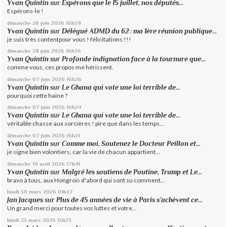
Yvan Quintin
sur
Espérons que le 15 juillet, nos députés...
Espérons-le !
dimanche 28
juin 2026
16h39
Yvan Quintin
sur
Délégué ADMD du 62 : ma 1ère réunion publique...
je suis très contentpour vous ! félicitations !!!
dimanche 28
juin 2026
16h36
Yvan Quintin
sur
Profonde indignation face à la tournure que...
comme vous, ces propos me hérissent.
dimanche 07
juin 2026
16h26
Yvan Quintin
sur
Le Ghana qui vote une loi terrible de...
pourquoi cette haine ?
dimanche 07
juin 2026
16h24
Yvan Quintin
sur
Le Ghana qui vote une loi terrible de...
véritable chasse aux sorcières ! pire que dans les temps...
dimanche 07
juin 2026
16h21
Yvan Quintin
sur
Comme moi, Soutenez le Docteur Peillon et...
je signe bien volontiers, car la vie de chacun appartient...
dimanche 19
avril 2026
17h41
Yvan Quintin
sur
Malgré les soutiens de Poutine, Trump et Le...
bravo à tous, aux Hongrois d'abord qui sont su comment...
lundi 30
mars 2026
01h27
Jan Jacques
sur
Plus de 45 années de vie à Paris s’achèvent ce...
Un grand merci pour toutes vos luttes et votre...
lundi 23
mars 2026
13h35