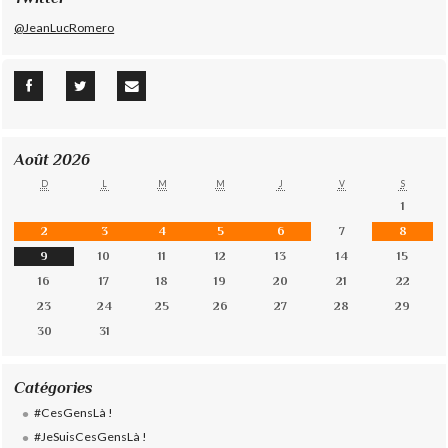
@JeanLucRomero
Août 2026
D
L
M
M
J
V
S
1
2
3
4
5
6
7
8
9
10
11
12
13
14
15
16
17
18
19
20
21
22
23
24
25
26
27
28
29
30
31
Catégories
#CesGensLà !
#JeSuisCesGensLà !