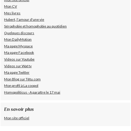
Mon CV
Mes livres
Hubert, l'amour d'une vie
Sérophobie et homophobie au quotidien
Quelques discours
Mon DailyMotion
Ma page Myspace
Ma page Facebook
Videos sur Youtube
Videos sur Wat tv
Ma page Twitter
Mon Blog sur Têtu.com
Mon profil à La coopol
Homopoliticus - A paraître le 17 mai
En savoir plus
Mon site officiel