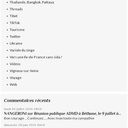
Thaïlande, Bangkok, Pattaya
Threads
Tibet
TikTok
Tourisme
Twitter
Ukraine
Variole du singe
Vers une Ile-de-France sans sida !
Vidéos
Vigneux-sur-Seine
Voyage
Web
Commentaires récents
lundi 06
juillet 2026
14h56
NANGERONI
sur
Réunion publique ADMD à Béthune, le 9 juillet à...
Bon courage ...Continuez.... Avec mon toute ma sympathie
dimanche 28
juin 2026
16h41