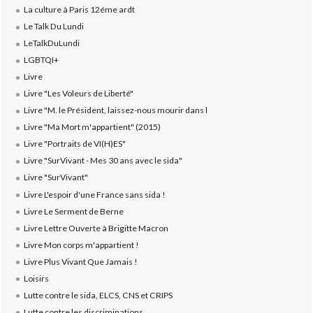
La culture à Paris 12éme ardt
Le Talk Du Lundi
LeTalkDuLundi
LGBTQI+
Livre
Livre "Les Voleurs de Liberté"
Livre "M. le Président, laissez-nous mourir dans l
Livre "Ma Mort m'appartient" (2015)
Livre "Portraits de VI(H)ES"
Livre "SurVivant - Mes 30 ans avec le sida"
Livre "SurVivant"
Livre L'espoir d'une France sans sida !
Livre Le Serment de Berne
Livre Lettre Ouverte à Brigitte Macron
Livre Mon corps m'appartient !
Livre Plus Vivant Que Jamais !
Loisirs
Lutte contre le sida, ELCS, CNS et CRIPS
Lutte contre les discriminations