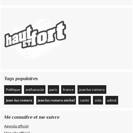
Tags populaires
Politique
euthanasie
paris
france
jean luc romero
jean-luc romero
jean luc romero michel
santé
sida
admd
Me connaître et me suivre
Agenda officiel
Mon site officiel