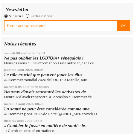
Newsletter
S'inscrire
Se désinscrire
Notes récentes
samedi 08
août 2026
17h11
Ne pas oublier les LGBTQIA+ sénégalais !
Nous passons d’une information à une autre et, dans ce...
jeudi 06
août 2026
00h05
Le rôle crucial que peuvent jouer les élus...
Au Sommet mondial 2026 de l’UNITE à Manille, aux...
mercredi 05
août 2026
00h05
Heureux d’avoir rencontré les activistes de...
Heureux d’avoir rencontré, à l’occasion du sommet de...
mardi 04
août 2026
10h25
La santé ne peut être considérée comme une...
Au sommet global 2026 de Unite (@UNITE_MPNetwork ) à...
lundi 03
août 2026
08h13
« Combler le fossé en matière de santé : le...
« Combler le fossé en matière...