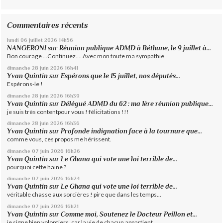
Commentaires récents
lundi 06
juillet 2026
14h56
NANGERONI
sur
Réunion publique ADMD à Béthune, le 9 juillet à...
Bon courage ...Continuez.... Avec mon toute ma sympathie
dimanche 28
juin 2026
16h41
Yvan Quintin
sur
Espérons que le 15 juillet, nos députés...
Espérons-le !
dimanche 28
juin 2026
16h39
Yvan Quintin
sur
Délégué ADMD du 62 : ma 1ère réunion publique...
je suis très contentpour vous ! félicitations !!!
dimanche 28
juin 2026
16h36
Yvan Quintin
sur
Profonde indignation face à la tournure que...
comme vous, ces propos me hérissent.
dimanche 07
juin 2026
16h26
Yvan Quintin
sur
Le Ghana qui vote une loi terrible de...
pourquoi cette haine ?
dimanche 07
juin 2026
16h24
Yvan Quintin
sur
Le Ghana qui vote une loi terrible de...
véritable chasse aux sorcières ! pire que dans les temps...
dimanche 07
juin 2026
16h21
Yvan Quintin
sur
Comme moi, Soutenez le Docteur Peillon et...
je signe bien volontiers, car la vie de chacun appartient...