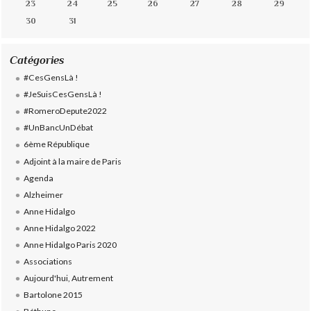
23
24
25
26
27
28
29
30
31
Catégories
#CesGensLà !
#JeSuisCesGensLà !
#RomeroDepute2022
#UnBancUnDébat
6ème République
Adjoint à la maire de Paris
Agenda
Alzheimer
Anne Hidalgo
Anne Hidalgo 2022
Anne Hidalgo Paris 2020
Associations
Aujourd'hui, Autrement
Bartolone 2015