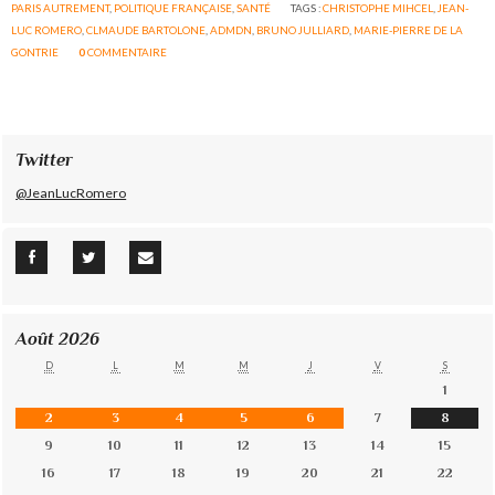
PARIS AUTREMENT
,
POLITIQUE FRANÇAISE
,
SANTÉ
TAGS :
CHRISTOPHE MIHCEL
,
JEAN-
LUC ROMERO
,
CLMAUDE BARTOLONE
,
ADMDN
,
BRUNO JULLIARD
,
MARIE-PIERRE DE LA
GONTRIE
0
COMMENTAIRE
Twitter
@JeanLucRomero
Août 2026
D
L
M
M
J
V
S
1
2
3
4
5
6
7
8
9
10
11
12
13
14
15
16
17
18
19
20
21
22