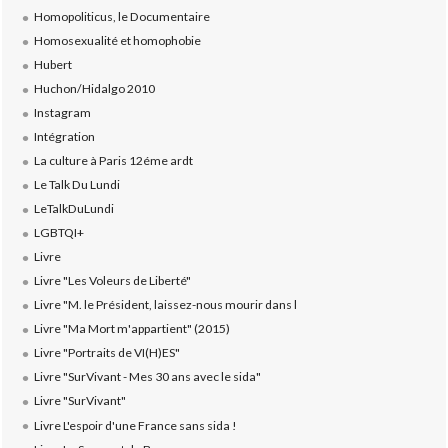
Homopoliticus, le Documentaire
Homosexualité et homophobie
Hubert
Huchon/Hidalgo 2010
Instagram
Intégration
La culture à Paris 12éme ardt
Le Talk Du Lundi
LeTalkDuLundi
LGBTQI+
Livre
Livre "Les Voleurs de Liberté"
Livre "M. le Président, laissez-nous mourir dans l
Livre "Ma Mort m'appartient" (2015)
Livre "Portraits de VI(H)ES"
Livre "SurVivant - Mes 30 ans avec le sida"
Livre "SurVivant"
Livre L'espoir d'une France sans sida !