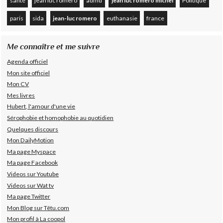
santé
jean luc romero
admd
jean luc romero michel
Politique
paris
sida
jean-luc romero
euthanasie
france
Me connaître et me suivre
Agenda officiel
Mon site officiel
Mon CV
Mes livres
Hubert, l'amour d'une vie
Sérophobie et homophobie au quotidien
Quelques discours
Mon DailyMotion
Ma page Myspace
Ma page Facebook
Videos sur Youtube
Videos sur Wat tv
Ma page Twitter
Mon Blog sur Têtu.com
Mon profil à La coopol