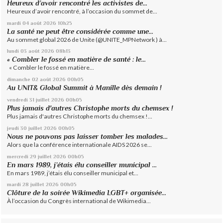
Heureux d’avoir rencontré les activistes de...
Heureux d’avoir rencontré, à l’occasion du sommet de...
mardi 04
août 2026
10h25
La santé ne peut être considérée comme une...
Au sommet global 2026 de Unite (@UNITE_MPNetwork ) à...
lundi 03
août 2026
08h13
« Combler le fossé en matière de santé : le...
« Combler le fossé en matière...
dimanche 02
août 2026
00h05
Au UNIT& Global Summit à Manille dès demain !
vendredi 31
juillet 2026
00h05
Plus jamais d'autres Christophe morts du chemsex !
Plus jamais d'autres Christophe morts du chemsex !...
jeudi 30
juillet 2026
00h05
Nous ne pouvons pas laisser tomber les malades...
Alors que la conférence internationale AIDS 2026 se...
mercredi 29
juillet 2026
00h05
En mars 1989, j’étais élu conseiller municipal ...
En mars 1989, j’étais élu conseiller municipal et...
mardi 28
juillet 2026
00h05
Clôture de la soirée Wikimedia LGBT+ organisée...
À l’occasion du Congrès international de Wikimedia...