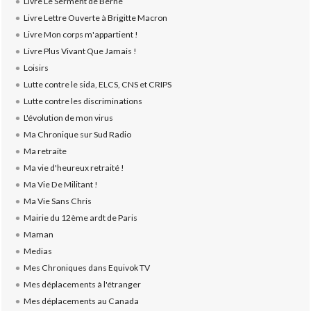
Livre Le Serment de Berne
Livre Lettre Ouverte à Brigitte Macron
Livre Mon corps m'appartient !
Livre Plus Vivant Que Jamais !
Loisirs
Lutte contre le sida, ELCS, CNS et CRIPS
Lutte contre les discriminations
L'évolution de mon virus
Ma Chronique sur Sud Radio
Ma retraite
Ma vie d'heureux retraité !
Ma Vie De Militant !
Ma Vie Sans Chris
Mairie du 12ème ardt de Paris
Maman
Medias
Mes Chroniques dans Equivok TV
Mes déplacements à l'étranger
Mes déplacements au Canada