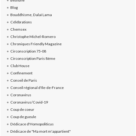
Béthune
Blog
Bouddhisme, Dalaï Lama
Célébrations
Chemsex
Christophe Michel-Romero
Chroniques Friendly Magazine
Circonscription 75-08
Circonscription Paris 8ème
Club House
Confinement
Conseil de Paris
Conseil régional d'Ile-de-France
Coronavirus
Coronavirus/Covid-19
Coup de coeur
Coup de gueule
Dédicace d'Homopoliticus
Dédicace de "Ma mort m'appartient"