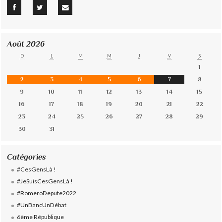
Août 2026
D
L
M
M
J
V
S
1
2
3
4
5
6
7
8
9
10
11
12
13
14
15
16
17
18
19
20
21
22
23
24
25
26
27
28
29
30
31
Catégories
#CesGensLà !
#JeSuisCesGensLà !
#RomeroDepute2022
#UnBancUnDébat
6ème République