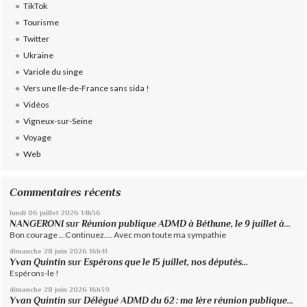
TikTok
Tourisme
Twitter
Ukraine
Variole du singe
Vers une Ile-de-France sans sida !
Vidéos
Vigneux-sur-Seine
Voyage
Web
Commentaires récents
lundi 06
juillet 2026
14h56
NANGERONI
sur
Réunion publique ADMD à Béthune, le 9 juillet à...
Bon courage ...Continuez.... Avec mon toute ma sympathie
dimanche 28
juin 2026
16h41
Yvan Quintin
sur
Espérons que le 15 juillet, nos députés...
Espérons-le !
dimanche 28
juin 2026
16h39
Yvan Quintin
sur
Délégué ADMD du 62 : ma 1ère réunion publique...