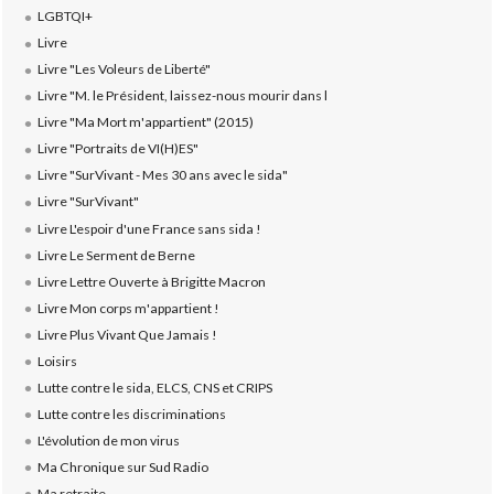
LGBTQI+
Livre
Livre "Les Voleurs de Liberté"
Livre "M. le Président, laissez-nous mourir dans l
Livre "Ma Mort m'appartient" (2015)
Livre "Portraits de VI(H)ES"
Livre "SurVivant - Mes 30 ans avec le sida"
Livre "SurVivant"
Livre L'espoir d'une France sans sida !
Livre Le Serment de Berne
Livre Lettre Ouverte à Brigitte Macron
Livre Mon corps m'appartient !
Livre Plus Vivant Que Jamais !
Loisirs
Lutte contre le sida, ELCS, CNS et CRIPS
Lutte contre les discriminations
L'évolution de mon virus
Ma Chronique sur Sud Radio
Ma retraite