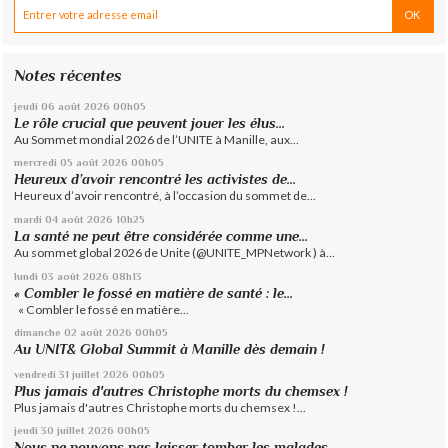
Notes récentes
jeudi 06
août 2026
00h05
Le rôle crucial que peuvent jouer les élus...
Au Sommet mondial 2026 de l’UNITE à Manille, aux...
mercredi 05
août 2026
00h05
Heureux d’avoir rencontré les activistes de...
Heureux d’avoir rencontré, à l’occasion du sommet de...
mardi 04
août 2026
10h25
La santé ne peut être considérée comme une...
Au sommet global 2026 de Unite (@UNITE_MPNetwork ) à...
lundi 03
août 2026
08h13
« Combler le fossé en matière de santé : le...
« Combler le fossé en matière...
dimanche 02
août 2026
00h05
Au UNIT& Global Summit à Manille dès demain !
vendredi 31
juillet 2026
00h05
Plus jamais d'autres Christophe morts du chemsex !
Plus jamais d'autres Christophe morts du chemsex !...
jeudi 30
juillet 2026
00h05
Nous ne pouvons pas laisser tomber les malades...