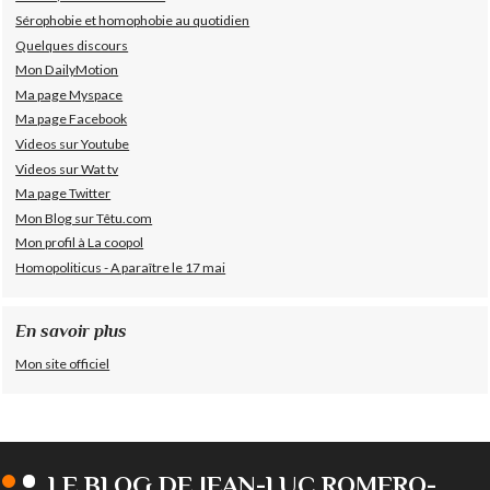
Sérophobie et homophobie au quotidien
Quelques discours
Mon DailyMotion
Ma page Myspace
Ma page Facebook
Videos sur Youtube
Videos sur Wat tv
Ma page Twitter
Mon Blog sur Têtu.com
Mon profil à La coopol
Homopoliticus - A paraître le 17 mai
En savoir plus
Mon site officiel
LE BLOG DE JEAN-LUC ROMERO-