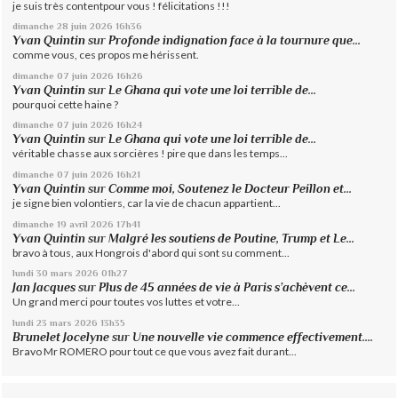
je suis très contentpour vous ! félicitations !!!
dimanche 28
juin 2026
16h36
Yvan Quintin
sur
Profonde indignation face à la tournure que...
comme vous, ces propos me hérissent.
dimanche 07
juin 2026
16h26
Yvan Quintin
sur
Le Ghana qui vote une loi terrible de...
pourquoi cette haine ?
dimanche 07
juin 2026
16h24
Yvan Quintin
sur
Le Ghana qui vote une loi terrible de...
véritable chasse aux sorcières ! pire que dans les temps...
dimanche 07
juin 2026
16h21
Yvan Quintin
sur
Comme moi, Soutenez le Docteur Peillon et...
je signe bien volontiers, car la vie de chacun appartient...
dimanche 19
avril 2026
17h41
Yvan Quintin
sur
Malgré les soutiens de Poutine, Trump et Le...
bravo à tous, aux Hongrois d'abord qui sont su comment...
lundi 30
mars 2026
01h27
Jan Jacques
sur
Plus de 45 années de vie à Paris s’achèvent ce...
Un grand merci pour toutes vos luttes et votre...
lundi 23
mars 2026
13h35
Brunelet Jocelyne
sur
Une nouvelle vie commence effectivement....
Bravo Mr ROMERO pour tout ce que vous avez fait durant...