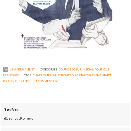
LIEN PERMANENT
CATÉGORIES :
COUP DE COEUR
,
MEDIAS
,
POLITIQUE
FRANÇAISE
TAGS :
CHARLES
,
JEAN-LUC ROMERO
,
ASSITANT PARLEMENTAIRE
,
POLITIQUE
,
FRANCE
1
COMMENTAIRE
Twitter
@JeanLucRomero