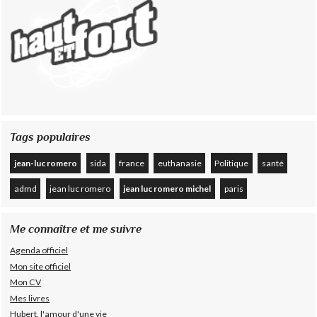
Tags populaires
jean-luc romero
sida
france
euthanasie
Politique
santé
admd
jean luc romero
jean luc romero michel
paris
Me connaître et me suivre
Agenda officiel
Mon site officiel
Mon CV
Mes livres
Hubert, l'amour d'une vie