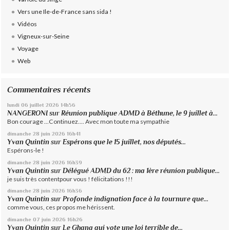
Vers une Ile-de-France sans sida !
Vidéos
Vigneux-sur-Seine
Voyage
Web
Commentaires récents
lundi 06
juillet 2026
14h56
NANGERONI
sur
Réunion publique ADMD à Béthune, le 9 juillet à...
Bon courage ...Continuez.... Avec mon toute ma sympathie
dimanche 28
juin 2026
16h41
Yvan Quintin
sur
Espérons que le 15 juillet, nos députés...
Espérons-le !
dimanche 28
juin 2026
16h39
Yvan Quintin
sur
Délégué ADMD du 62 : ma 1ère réunion publique...
je suis très contentpour vous ! félicitations !!!
dimanche 28
juin 2026
16h36
Yvan Quintin
sur
Profonde indignation face à la tournure que...
comme vous, ces propos me hérissent.
dimanche 07
juin 2026
16h26
Yvan Quintin
sur
Le Ghana qui vote une loi terrible de...