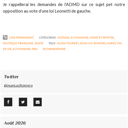
Je rappellerai les demandes de l’ADMD sur ce sujet pet notre
opposition au vote d’une loi Leonetti de gauche.
LIEN PERMANENT
CATÉGORIES :
AGENDA
,
EUTHANASIE, ADMD ET WFRTDS
,
POLITIQUE FRANÇAISE
,
SANTÉ
TAGS :
ALAIN TOURRET
,
JEAN-LUC ROMERO
,
ADMD
,
FIN
DE VIE
,
EUTHANASIE
,
PRG
0
COMMENTAIRE
Twitter
@JeanLucRomero
Août 2026