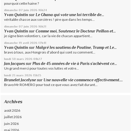
pourquoi cette haine ?
dimanche 07
juin 2026
16h24
Yvan Quintin
sur
Le Ghana qui vote une loi terrible de...
véritable chasse aux sorcières ! pire que dans les temps...
dimanche 07
juin 2026
16h21
Yvan Quintin
sur
Comme moi, Soutenez le Docteur Peillon et...
je signe bien volontiers, car la vie de chacun appartient...
dimanche 19
avril 2026
17h41
Yvan Quintin
sur
Malgré les soutiens de Poutine, Trump et Le...
bravo à tous, aux Hongrois d'abord qui sont su comment...
lundi 30
mars 2026
01h27
Jan Jacques
sur
Plus de 45 années de vie à Paris s’achèvent ce...
Un grand merci pour toutes vos luttes et votre...
lundi 23
mars 2026
13h35
Brunelet Jocelyne
sur
Une nouvelle vie commence effectivement....
Bravo Mr ROMERO pour tout ce que vous avez fait durant...
Archives
août 2026
juillet 2026
juin 2026
mai 2026