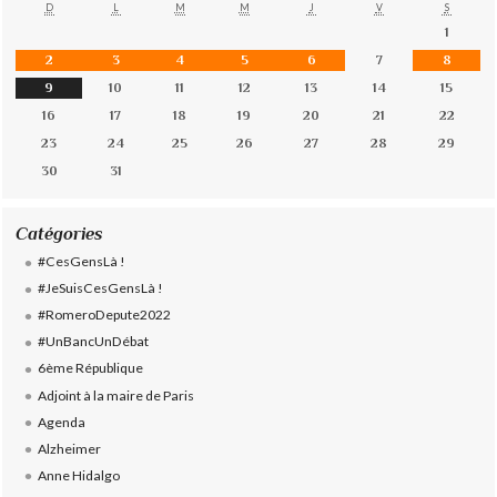
D
L
M
M
J
V
S
1
2
3
4
5
6
7
8
9
10
11
12
13
14
15
16
17
18
19
20
21
22
23
24
25
26
27
28
29
30
31
Catégories
#CesGensLà !
#JeSuisCesGensLà !
#RomeroDepute2022
#UnBancUnDébat
6ème République
Adjoint à la maire de Paris
Agenda
Alzheimer
Anne Hidalgo