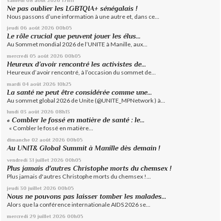
Ne pas oublier les LGBTQIA+ sénégalais !
Nous passons d’une information à une autre et, dans ce...
jeudi 06
août 2026
00h05
Le rôle crucial que peuvent jouer les élus...
Au Sommet mondial 2026 de l’UNITE à Manille, aux...
mercredi 05
août 2026
00h05
Heureux d’avoir rencontré les activistes de...
Heureux d’avoir rencontré, à l’occasion du sommet de...
mardi 04
août 2026
10h25
La santé ne peut être considérée comme une...
Au sommet global 2026 de Unite (@UNITE_MPNetwork ) à...
lundi 03
août 2026
08h13
« Combler le fossé en matière de santé : le...
« Combler le fossé en matière...
dimanche 02
août 2026
00h05
Au UNIT& Global Summit à Manille dès demain !
vendredi 31
juillet 2026
00h05
Plus jamais d'autres Christophe morts du chemsex !
Plus jamais d'autres Christophe morts du chemsex !...
jeudi 30
juillet 2026
00h05
Nous ne pouvons pas laisser tomber les malades...
Alors que la conférence internationale AIDS 2026 se...
mercredi 29
juillet 2026
00h05