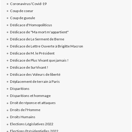
Coronavirus/Covid-19
Coup de coeur
Coup de gueule
Dédicace d'Homopoliticus
Dédicace de "Ma mort m'appartient"
Dédicace de Le Serment de Berne
Dédicace de Lettre Ouverte à Brigitte Macron
Dédicace de M. le Président
Dédicace de Plus Vivant que jamais !
Dédicace de SurVivant !
Dédicace des Voleurs de liberté
Déplacement de terrain à Paris
Disparitions
Disparitions et hommage
Droit de réponse et attaques
Droits de l'Homme
Droits Humains
Elections Législatives 2022
Elections Présidentielles 2022