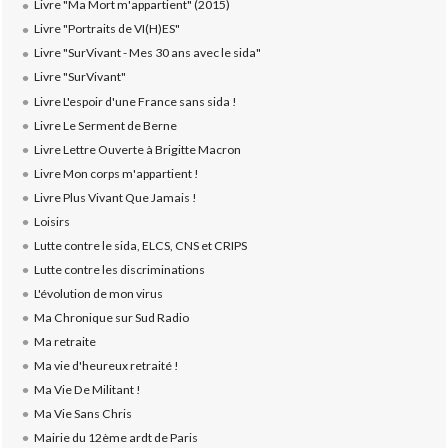
Livre "Ma Mort m'appartient" (2015)
Livre "Portraits de VI(H)ES"
Livre "SurVivant - Mes 30 ans avec le sida"
Livre "SurVivant"
Livre L'espoir d'une France sans sida !
Livre Le Serment de Berne
Livre Lettre Ouverte à Brigitte Macron
Livre Mon corps m'appartient !
Livre Plus Vivant Que Jamais !
Loisirs
Lutte contre le sida, ELCS, CNS et CRIPS
Lutte contre les discriminations
L'évolution de mon virus
Ma Chronique sur Sud Radio
Ma retraite
Ma vie d'heureux retraité !
Ma Vie De Militant !
Ma Vie Sans Chris
Mairie du 12ème ardt de Paris