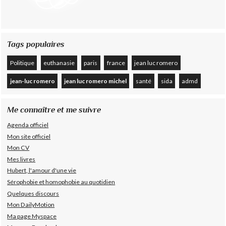
Tags populaires
Politique
euthanasie
paris
france
jean luc romero
jean-luc romero
jean luc romero michel
santé
sida
admd
Me connaître et me suivre
Agenda officiel
Mon site officiel
Mon CV
Mes livres
Hubert, l'amour d'une vie
Sérophobie et homophobie au quotidien
Quelques discours
Mon DailyMotion
Ma page Myspace