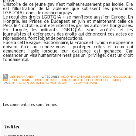
L’histoire de ce jeune gay n’est malheureusement pas isolée. Elle
est l’illustration de la violence que subissent les personnes
LGBTQIA+ dans de nombreux pays.
Le recul des droits LGBTQIA + se manifeste aussi en Europe. En
Hongrie, les Prides de Budapest en juin et maintenant celle de
Pécs le 4 octobre, ont été interdites par les autorités hongroises.
En Turquie, les militants LGBTQIA+ sont arrêtés, et les
journalistes et défenseurs des droits qui dénoncent ces actes de
répressions, font l’objet de persécutions.
Face à cette vague réactionnaire, la France et l’Union européenne
doivent être au rendez-vous : protéger celles et ceux qui
demandent l’asile lorsque leur existence est menacée. Car
demander un visa humanitaire n’est pas un “privilège”, c’est un droit
fondamental.
LIEN PERMANENT
CATÉGORIES :
ADJOINT À LA MAIRE DE PARIS
,
COUP DE GUEULE
,
DROITS DE L'HOMME
,
DROITS HUMAINS
,
HOMOSEXUALITÉ ET HOMOPHOBIE
,
LGBTQI+
TAGS :
PARIS
,
JEAN LUC ROMERO MICHEL
,
GAY
0
COMMENTAIRE
Les commentaires sont fermés.
Twitter
@JeanLucRomero