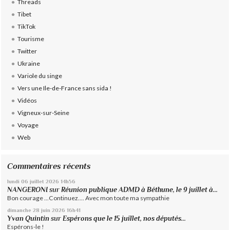
Threads
Tibet
TikTok
Tourisme
Twitter
Ukraine
Variole du singe
Vers une Ile-de-France sans sida !
Vidéos
Vigneux-sur-Seine
Voyage
Web
Commentaires récents
lundi 06
juillet 2026
14h56
NANGERONI
sur
Réunion publique ADMD à Béthune, le 9 juillet à...
Bon courage ...Continuez.... Avec mon toute ma sympathie
dimanche 28
juin 2026
16h41
Yvan Quintin
sur
Espérons que le 15 juillet, nos députés...
Espérons-le !