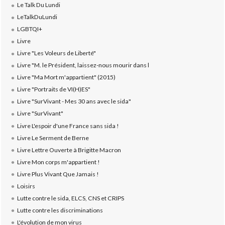
Le Talk Du Lundi
LeTalkDuLundi
LGBTQI+
Livre
Livre "Les Voleurs de Liberté"
Livre "M. le Président, laissez-nous mourir dans l
Livre "Ma Mort m'appartient" (2015)
Livre "Portraits de VI(H)ES"
Livre "SurVivant - Mes 30 ans avec le sida"
Livre "SurVivant"
Livre L'espoir d'une France sans sida !
Livre Le Serment de Berne
Livre Lettre Ouverte à Brigitte Macron
Livre Mon corps m'appartient !
Livre Plus Vivant Que Jamais !
Loisirs
Lutte contre le sida, ELCS, CNS et CRIPS
Lutte contre les discriminations
L'évolution de mon virus