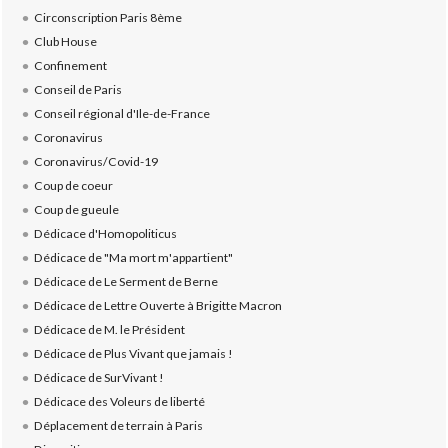
Circonscription Paris 8ème
Club House
Confinement
Conseil de Paris
Conseil régional d'Ile-de-France
Coronavirus
Coronavirus/Covid-19
Coup de coeur
Coup de gueule
Dédicace d'Homopoliticus
Dédicace de "Ma mort m'appartient"
Dédicace de Le Serment de Berne
Dédicace de Lettre Ouverte à Brigitte Macron
Dédicace de M. le Président
Dédicace de Plus Vivant que jamais !
Dédicace de SurVivant !
Dédicace des Voleurs de liberté
Déplacement de terrain à Paris