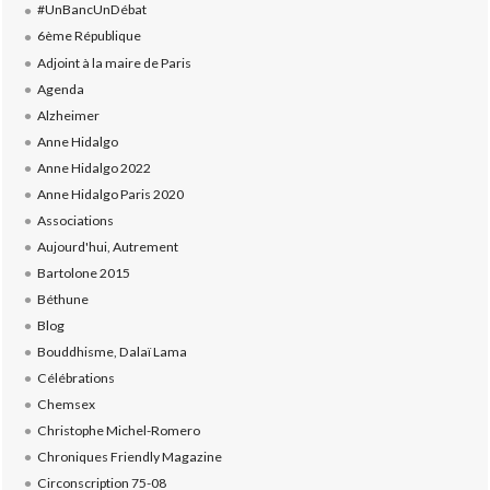
#UnBancUnDébat
6ème République
Adjoint à la maire de Paris
Agenda
Alzheimer
Anne Hidalgo
Anne Hidalgo 2022
Anne Hidalgo Paris 2020
Associations
Aujourd'hui, Autrement
Bartolone 2015
Béthune
Blog
Bouddhisme, Dalaï Lama
Célébrations
Chemsex
Christophe Michel-Romero
Chroniques Friendly Magazine
Circonscription 75-08