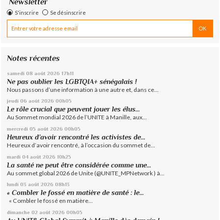
Newsletter
S'inscrire
Se désinscrire
Notes récentes
samedi 08
août 2026
17h11
Ne pas oublier les LGBTQIA+ sénégalais !
Nous passons d’une information à une autre et, dans ce...
jeudi 06
août 2026
00h05
Le rôle crucial que peuvent jouer les élus...
Au Sommet mondial 2026 de l’UNITE à Manille, aux...
mercredi 05
août 2026
00h05
Heureux d’avoir rencontré les activistes de...
Heureux d’avoir rencontré, à l’occasion du sommet de...
mardi 04
août 2026
10h25
La santé ne peut être considérée comme une...
Au sommet global 2026 de Unite (@UNITE_MPNetwork ) à...
lundi 03
août 2026
08h13
« Combler le fossé en matière de santé : le...
« Combler le fossé en matière...
dimanche 02
août 2026
00h05