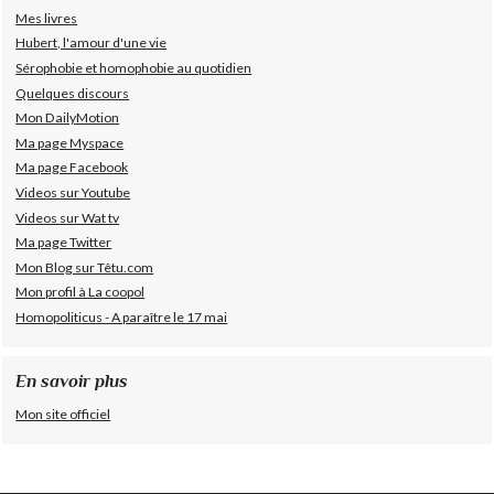
Mes livres
Hubert, l'amour d'une vie
Sérophobie et homophobie au quotidien
Quelques discours
Mon DailyMotion
Ma page Myspace
Ma page Facebook
Videos sur Youtube
Videos sur Wat tv
Ma page Twitter
Mon Blog sur Têtu.com
Mon profil à La coopol
Homopoliticus - A paraître le 17 mai
En savoir plus
Mon site officiel