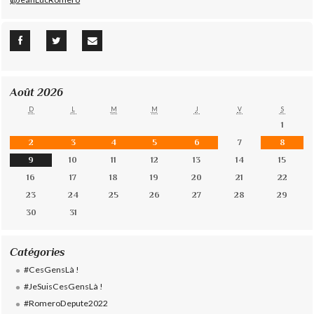
Août 2026
D
L
M
M
J
V
S
1
2
3
4
5
6
7
8
9
10
11
12
13
14
15
16
17
18
19
20
21
22
23
24
25
26
27
28
29
30
31
Catégories
#CesGensLà !
#JeSuisCesGensLà !
#RomeroDepute2022