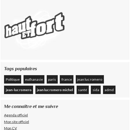
Tags populaires
Politique
euthanasie
paris
france
jean luc romero
jean-luc romero
jean luc romero michel
santé
sida
admd
Me connaître et me suivre
Agenda officiel
Mon site officiel
Mon CV