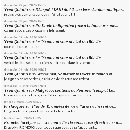
dimanche 28
juin 2026
16h39
Yvan Quintin
sur
Délégué ADMD du 62 : ma 1ère réunion publique...
je suis très contentpour vous ! félicitations !!!
dimanche 28
juin 2026
16h36
Yvan Quintin
sur
Profonde indignation face à la tournure que...
comme vous, ces propos me hérissent.
dimanche 07
juin 2026
16h26
Yvan Quintin
sur
Le Ghana qui vote une loi terrible de...
pourquoi cette haine ?
dimanche 07
juin 2026
16h24
Yvan Quintin
sur
Le Ghana qui vote une loi terrible de...
véritable chasse aux sorcières ! pire que dans les temps...
dimanche 07
juin 2026
16h21
Yvan Quintin
sur
Comme moi, Soutenez le Docteur Peillon et...
je signe bien volontiers, car la vie de chacun appartient...
dimanche 19
avril 2026
17h41
Yvan Quintin
sur
Malgré les soutiens de Poutine, Trump et Le...
bravo à tous, aux Hongrois d'abord qui sont su comment...
lundi 30
mars 2026
01h27
Jan Jacques
sur
Plus de 45 années de vie à Paris s’achèvent ce...
Un grand merci pour toutes vos luttes et votre...
lundi 23
mars 2026
13h35
Brunelet Jocelyne
sur
Une nouvelle vie commence effectivement....
Bravo Mr ROMERO pour tout ce que vous avez fait durant...