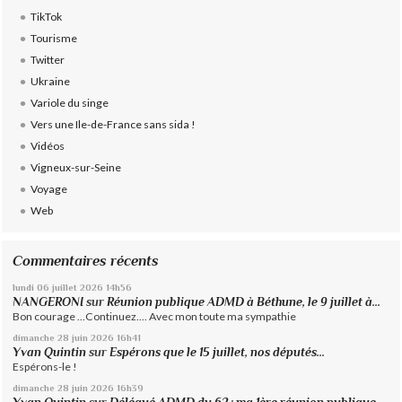
TikTok
Tourisme
Twitter
Ukraine
Variole du singe
Vers une Ile-de-France sans sida !
Vidéos
Vigneux-sur-Seine
Voyage
Web
Commentaires récents
lundi 06
juillet 2026
14h56
NANGERONI
sur
Réunion publique ADMD à Béthune, le 9 juillet à...
Bon courage ...Continuez.... Avec mon toute ma sympathie
dimanche 28
juin 2026
16h41
Yvan Quintin
sur
Espérons que le 15 juillet, nos députés...
Espérons-le !
dimanche 28
juin 2026
16h39