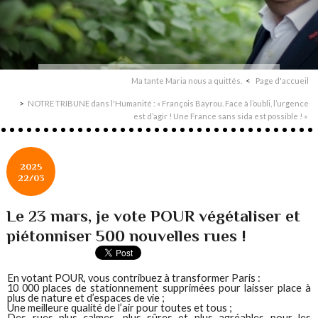
Ma tante Maria nous a quittés.
Page d'accueil
NOTRE TRIBUNE dans l'Humanité : « François Bayrou. Face à l’oubli, l’urgence
est d’agir ! Une France sans sida est possible ! »
2025
22/03
Le 23 mars, je vote POUR végétaliser et
piétonniser 500 nouvelles rues !
En votant POUR, vous contribuez à transformer Paris :
10 000 places de stationnement supprimées pour laisser place à
plus de nature et d’espaces de vie ;
Une meilleure qualité de l’air pour toutes et tous ;
Des rues plus calmes, plus sûres et plus agréables pour les