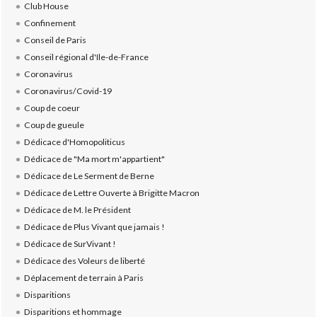
Club House
Confinement
Conseil de Paris
Conseil régional d'Ile-de-France
Coronavirus
Coronavirus/Covid-19
Coup de coeur
Coup de gueule
Dédicace d'Homopoliticus
Dédicace de "Ma mort m'appartient"
Dédicace de Le Serment de Berne
Dédicace de Lettre Ouverte à Brigitte Macron
Dédicace de M. le Président
Dédicace de Plus Vivant que jamais !
Dédicace de SurVivant !
Dédicace des Voleurs de liberté
Déplacement de terrain à Paris
Disparitions
Disparitions et hommage