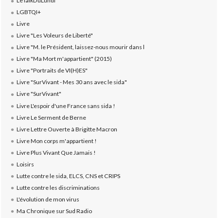
LeTalkDuLundi
LGBTQI+
Livre
Livre "Les Voleurs de Liberté"
Livre "M. le Président, laissez-nous mourir dans l
Livre "Ma Mort m'appartient" (2015)
Livre "Portraits de VI(H)ES"
Livre "SurVivant - Mes 30 ans avec le sida"
Livre "SurVivant"
Livre L'espoir d'une France sans sida !
Livre Le Serment de Berne
Livre Lettre Ouverte à Brigitte Macron
Livre Mon corps m'appartient !
Livre Plus Vivant Que Jamais !
Loisirs
Lutte contre le sida, ELCS, CNS et CRIPS
Lutte contre les discriminations
L'évolution de mon virus
Ma Chronique sur Sud Radio