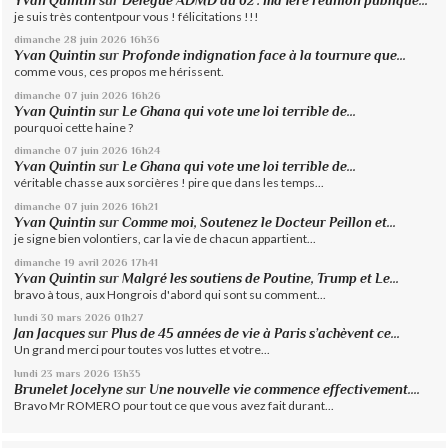
Yvan Quintin
sur
Délégué ADMD du 62 : ma 1ère réunion publique...
je suis très contentpour vous ! félicitations !!!
dimanche 28
juin 2026
16h36
Yvan Quintin
sur
Profonde indignation face à la tournure que...
comme vous, ces propos me hérissent.
dimanche 07
juin 2026
16h26
Yvan Quintin
sur
Le Ghana qui vote une loi terrible de...
pourquoi cette haine ?
dimanche 07
juin 2026
16h24
Yvan Quintin
sur
Le Ghana qui vote une loi terrible de...
véritable chasse aux sorcières ! pire que dans les temps...
dimanche 07
juin 2026
16h21
Yvan Quintin
sur
Comme moi, Soutenez le Docteur Peillon et...
je signe bien volontiers, car la vie de chacun appartient...
dimanche 19
avril 2026
17h41
Yvan Quintin
sur
Malgré les soutiens de Poutine, Trump et Le...
bravo à tous, aux Hongrois d'abord qui sont su comment...
lundi 30
mars 2026
01h27
Jan Jacques
sur
Plus de 45 années de vie à Paris s’achèvent ce...
Un grand merci pour toutes vos luttes et votre...
lundi 23
mars 2026
13h35
Brunelet Jocelyne
sur
Une nouvelle vie commence effectivement....
Bravo Mr ROMERO pour tout ce que vous avez fait durant...