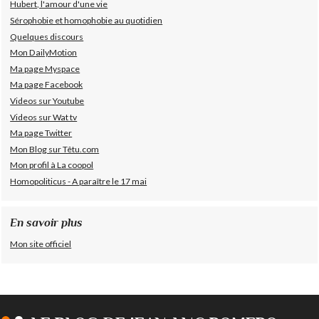
Hubert, l'amour d'une vie
Sérophobie et homophobie au quotidien
Quelques discours
Mon DailyMotion
Ma page Myspace
Ma page Facebook
Videos sur Youtube
Videos sur Wat tv
Ma page Twitter
Mon Blog sur Têtu.com
Mon profil à La coopol
Homopoliticus - A paraître le 17 mai
En savoir plus
Mon site officiel