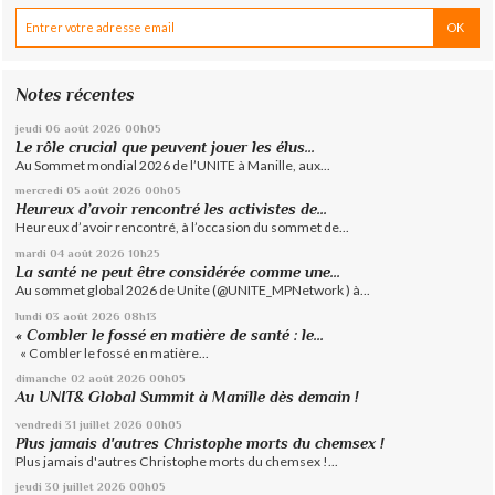
Notes récentes
jeudi 06
août 2026
00h05
Le rôle crucial que peuvent jouer les élus...
Au Sommet mondial 2026 de l’UNITE à Manille, aux...
mercredi 05
août 2026
00h05
Heureux d’avoir rencontré les activistes de...
Heureux d’avoir rencontré, à l’occasion du sommet de...
mardi 04
août 2026
10h25
La santé ne peut être considérée comme une...
Au sommet global 2026 de Unite (@UNITE_MPNetwork ) à...
lundi 03
août 2026
08h13
« Combler le fossé en matière de santé : le...
« Combler le fossé en matière...
dimanche 02
août 2026
00h05
Au UNIT& Global Summit à Manille dès demain !
vendredi 31
juillet 2026
00h05
Plus jamais d'autres Christophe morts du chemsex !
Plus jamais d'autres Christophe morts du chemsex !...
jeudi 30
juillet 2026
00h05