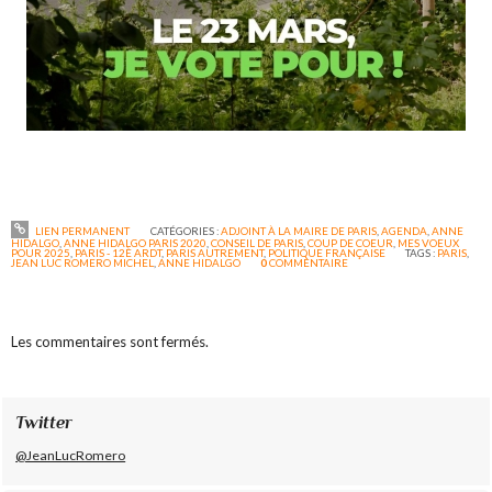
LIEN PERMANENT
CATÉGORIES :
ADJOINT À LA MAIRE DE PARIS
,
AGENDA
,
ANNE
HIDALGO
,
ANNE HIDALGO PARIS 2020
,
CONSEIL DE PARIS
,
COUP DE COEUR
,
MES VOEUX
POUR 2025
,
PARIS - 12È ARDT
,
PARIS AUTREMENT
,
POLITIQUE FRANÇAISE
TAGS :
PARIS
,
JEAN LUC ROMERO MICHEL
,
ANNE HIDALGO
0
COMMENTAIRE
Les commentaires sont fermés.
Twitter
@JeanLucRomero