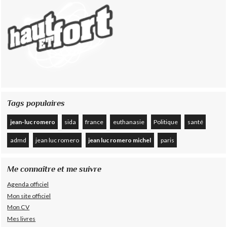
Tags populaires
jean-luc romero
sida
france
euthanasie
Politique
santé
admd
jean luc romero
jean luc romero michel
paris
Me connaître et me suivre
Agenda officiel
Mon site officiel
Mon CV
Mes livres