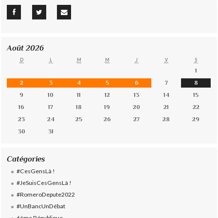
Août 2026
D
L
M
M
J
V
S
1
2
3
4
5
6
7
8
9
10
11
12
13
14
15
16
17
18
19
20
21
22
23
24
25
26
27
28
29
30
31
Catégories
#CesGensLà !
#JeSuisCesGensLà !
#RomeroDepute2022
#UnBancUnDébat
6ème République