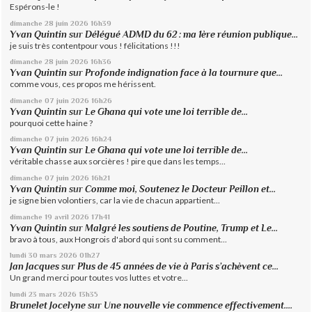
Espérons-le !
dimanche 28
juin 2026
16h39
Yvan Quintin
sur
Délégué ADMD du 62 : ma 1ère réunion publique...
je suis très contentpour vous ! félicitations !!!
dimanche 28
juin 2026
16h36
Yvan Quintin
sur
Profonde indignation face à la tournure que...
comme vous, ces propos me hérissent.
dimanche 07
juin 2026
16h26
Yvan Quintin
sur
Le Ghana qui vote une loi terrible de...
pourquoi cette haine ?
dimanche 07
juin 2026
16h24
Yvan Quintin
sur
Le Ghana qui vote une loi terrible de...
véritable chasse aux sorcières ! pire que dans les temps...
dimanche 07
juin 2026
16h21
Yvan Quintin
sur
Comme moi, Soutenez le Docteur Peillon et...
je signe bien volontiers, car la vie de chacun appartient...
dimanche 19
avril 2026
17h41
Yvan Quintin
sur
Malgré les soutiens de Poutine, Trump et Le...
bravo à tous, aux Hongrois d'abord qui sont su comment...
lundi 30
mars 2026
01h27
Jan Jacques
sur
Plus de 45 années de vie à Paris s’achèvent ce...
Un grand merci pour toutes vos luttes et votre...
lundi 23
mars 2026
13h35
Brunelet Jocelyne
sur
Une nouvelle vie commence effectivement....