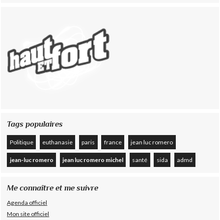
Tags populaires
Politique
euthanasie
paris
france
jean luc romero
jean-luc romero
jean luc romero michel
santé
sida
admd
Me connaître et me suivre
Agenda officiel
Mon site officiel