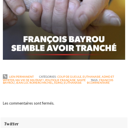
LIEN PERMANENT
CATÉGORIES :
COUP DE GUEULE
,
EUTHANASIE, ADMD ET
WFRTDS
,
MA VIE DE MILITANT !
,
POLITIQUE FRANÇAISE
,
SANTÉ
TAGS :
FRANCOIS
BAYROU
,
JEAN LUC ROMERO MICHEL
,
ADMD
,
EUTHANASIE
0
COMMENTAIRE
Les commentaires sont fermés.
Twitter