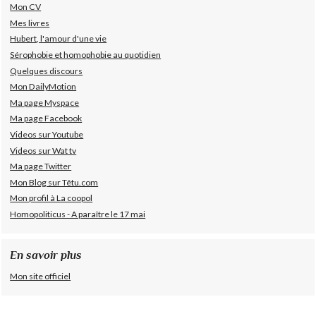
Mon CV
Mes livres
Hubert, l'amour d'une vie
Sérophobie et homophobie au quotidien
Quelques discours
Mon DailyMotion
Ma page Myspace
Ma page Facebook
Videos sur Youtube
Videos sur Wat tv
Ma page Twitter
Mon Blog sur Têtu.com
Mon profil à La coopol
Homopoliticus - A paraître le 17 mai
En savoir plus
Mon site officiel