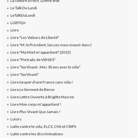
La culture à Paris 12éme ardt
Le Talk Du Lundi
LeTalkDuLundi
LGBTQI+
Livre
Livre "Les Voleurs de Liberté"
Livre "M. le Président, laissez-nous mourir dans l
Livre "Ma Mort m'appartient" (2015)
Livre "Portraits de VI(H)ES"
Livre "SurVivant - Mes 30 ans avec le sida"
Livre "SurVivant"
Livre L'espoir d'une France sans sida !
Livre Le Serment de Berne
Livre Lettre Ouverte à Brigitte Macron
Livre Mon corps m'appartient !
Livre Plus Vivant Que Jamais !
Loisirs
Lutte contre le sida, ELCS, CNS et CRIPS
Lutte contre les discriminations