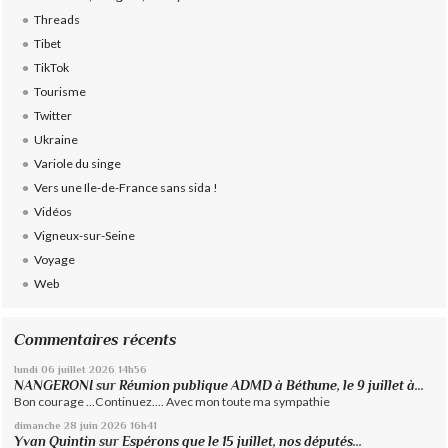
Threads
Tibet
TikTok
Tourisme
Twitter
Ukraine
Variole du singe
Vers une Ile-de-France sans sida !
Vidéos
Vigneux-sur-Seine
Voyage
Web
Commentaires récents
lundi 06
juillet 2026
14h56
NANGERONI
sur
Réunion publique ADMD à Béthune, le 9 juillet à...
Bon courage ...Continuez.... Avec mon toute ma sympathie
dimanche 28
juin 2026
16h41
Yvan Quintin
sur
Espérons que le 15 juillet, nos députés...