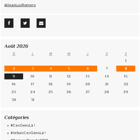
@JeanLucRomero
Août 2026
D
L
M
M
J
V
S
1
2
3
4
5
6
7
8
9
10
11
12
13
14
15
16
17
18
19
20
21
22
23
24
25
26
27
28
29
30
31
Catégories
#CesGensLà !
#JeSuisCesGensLà !