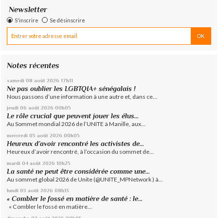
Newsletter
S'inscrire
Se désinscrire
Notes récentes
samedi 08
août 2026
17h11
Ne pas oublier les LGBTQIA+ sénégalais !
Nous passons d’une information à une autre et, dans ce...
jeudi 06
août 2026
00h05
Le rôle crucial que peuvent jouer les élus...
Au Sommet mondial 2026 de l’UNITE à Manille, aux...
mercredi 05
août 2026
00h05
Heureux d’avoir rencontré les activistes de...
Heureux d’avoir rencontré, à l’occasion du sommet de...
mardi 04
août 2026
10h25
La santé ne peut être considérée comme une...
Au sommet global 2026 de Unite (@UNITE_MPNetwork ) à...
lundi 03
août 2026
08h13
« Combler le fossé en matière de santé : le...
« Combler le fossé en matière...
dimanche 02
août 2026
00h05