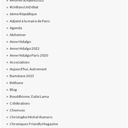
#RomeroDepute2022
#UnBancUnDébat
6ème République
Adjoint à la maire de Paris
Agenda
Alzheimer
Anne Hidalgo
Anne Hidalgo 2022
Anne Hidalgo Paris 2020
Associations
Aujourd'hui, Autrement
Bartolone 2015
Béthune
Blog
Bouddhisme, Dalaï Lama
Célébrations
Chemsex
Christophe Michel-Romero
Chroniques Friendly Magazine