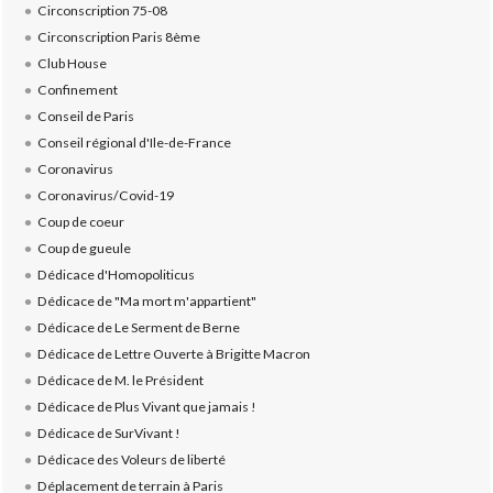
Circonscription 75-08
Circonscription Paris 8ème
Club House
Confinement
Conseil de Paris
Conseil régional d'Ile-de-France
Coronavirus
Coronavirus/Covid-19
Coup de coeur
Coup de gueule
Dédicace d'Homopoliticus
Dédicace de "Ma mort m'appartient"
Dédicace de Le Serment de Berne
Dédicace de Lettre Ouverte à Brigitte Macron
Dédicace de M. le Président
Dédicace de Plus Vivant que jamais !
Dédicace de SurVivant !
Dédicace des Voleurs de liberté
Déplacement de terrain à Paris