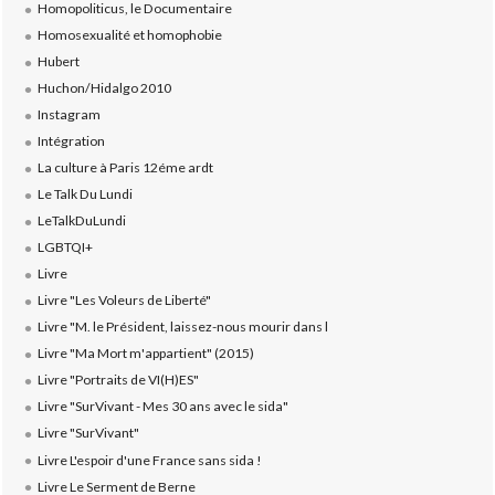
Homopoliticus, le Documentaire
Homosexualité et homophobie
Hubert
Huchon/Hidalgo 2010
Instagram
Intégration
La culture à Paris 12éme ardt
Le Talk Du Lundi
LeTalkDuLundi
LGBTQI+
Livre
Livre "Les Voleurs de Liberté"
Livre "M. le Président, laissez-nous mourir dans l
Livre "Ma Mort m'appartient" (2015)
Livre "Portraits de VI(H)ES"
Livre "SurVivant - Mes 30 ans avec le sida"
Livre "SurVivant"
Livre L'espoir d'une France sans sida !
Livre Le Serment de Berne