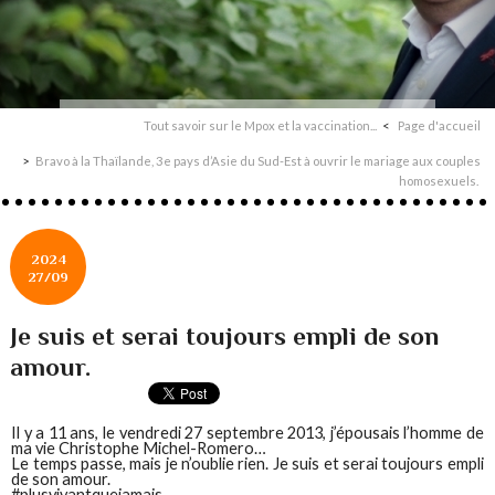
Tout savoir sur le Mpox et la vaccination...
Page d'accueil
Bravo à la Thaïlande, 3e pays d’Asie du Sud-Est à ouvrir le mariage aux couples
homosexuels.
2024
27/09
Je suis et serai toujours empli de son
amour.
Il y a 11 ans, le vendredi 27 septembre 2013, j’épousais l’homme de
ma vie Christophe Michel-Romero…
Le temps passe, mais je n’oublie rien. Je suis et serai toujours empli
de son amour.
#plusvivantquejamais