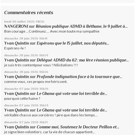
Commentaires récents
lundi 06
juillet 2026
14h56
NANGERONI
sur
Réunion publique ADMD à Béthune, le 9 juillet à...
Bon courage ...Continuez.... Avec mon toute ma sympathie
dimanche 28
juin 2026
16h41
Yvan Quintin
sur
Espérons que le 15 juillet, nos députés...
Espérons-le !
dimanche 28
juin 2026
16h39
Yvan Quintin
sur
Délégué ADMD du 62 : ma 1ère réunion publique...
je suis très contentpour vous ! félicitations !!!
dimanche 28
juin 2026
16h36
Yvan Quintin
sur
Profonde indignation face à la tournure que...
comme vous, ces propos me hérissent.
dimanche 07
juin 2026
16h26
Yvan Quintin
sur
Le Ghana qui vote une loi terrible de...
pourquoi cette haine ?
dimanche 07
juin 2026
16h24
Yvan Quintin
sur
Le Ghana qui vote une loi terrible de...
véritable chasse aux sorcières ! pire que dans les temps...
dimanche 07
juin 2026
16h21
Yvan Quintin
sur
Comme moi, Soutenez le Docteur Peillon et...
je signe bien volontiers, car la vie de chacun appartient...