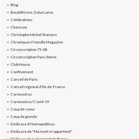
Blog
Bouddhisme, Dalaï Lama
Célébrations
Chemsex
Christophe Michel-Romero
Chroniques Friendly Magazine
Circonscription 75-08
Circonscription Paris 8ème
Club House
Confinement
Conseil de Paris
Conseil régional d'Ile-de-France
Coronavirus
Coronavirus/Covid-19
Coup de coeur
Coup de gueule
Dédicace d'Homopoliticus
Dédicace de "Ma mort m'appartient"
Dédicace de Le Serment de Berne