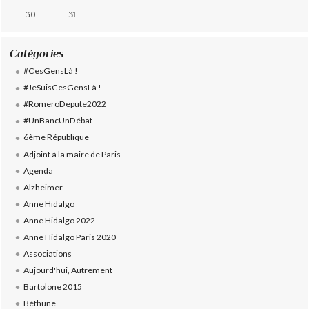
30
31
Catégories
#CesGensLà !
#JeSuisCesGensLà !
#RomeroDepute2022
#UnBancUnDébat
6ème République
Adjoint à la maire de Paris
Agenda
Alzheimer
Anne Hidalgo
Anne Hidalgo 2022
Anne Hidalgo Paris 2020
Associations
Aujourd'hui, Autrement
Bartolone 2015
Béthune