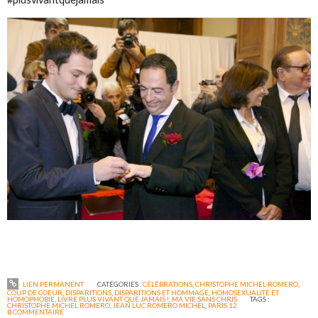
LIEN PERMANENT
CATÉGORIES :
CÉLÉBRATIONS
,
CHRISTOPHE MICHEL-ROMERO
,
COUP DE COEUR
,
DISPARITIONS
,
DISPARITIONS ET HOMMAGE
,
HOMOSEXUALITÉ ET
HOMOPHOBIE
,
LIVRE PLUS VIVANT QUE JAMAIS !
,
MA VIE SANS CHRIS
TAGS :
CHRISTOPHE MICHEL ROMERO
,
JEAN LUC ROMERO MICHEL
,
PARIS 12
0
COMMENTAIRE