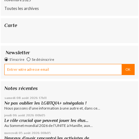
Toutes les archives
Carte
Newsletter
S'inscrire
Se désinscrire
Notes récentes
samedi 08
août 2026
17h11
Ne pas oublier les LGBTQIA+ sénégalais !
Nous passons d’une information à une autre et, dans ce...
jeudi 06
août 2026
00h05
Le rôle crucial que peuvent jouer les élus...
Au Sommet mondial 2026 de l’UNITE à Manille, aux...
mercredi 05
août 2026
00h05
Heureux d’avoir rencontré les activistes de...