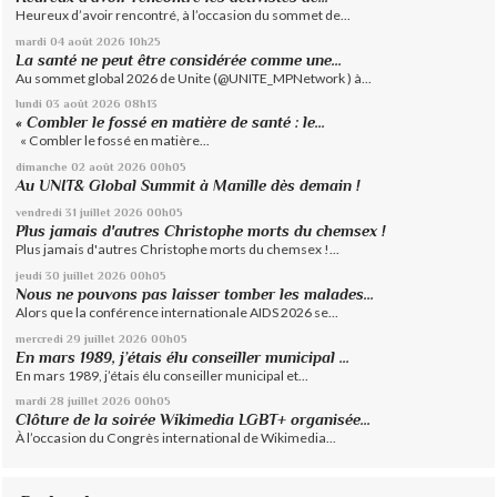
Heureux d’avoir rencontré, à l’occasion du sommet de...
mardi 04
août 2026
10h25
La santé ne peut être considérée comme une...
Au sommet global 2026 de Unite (@UNITE_MPNetwork ) à...
lundi 03
août 2026
08h13
« Combler le fossé en matière de santé : le...
« Combler le fossé en matière...
dimanche 02
août 2026
00h05
Au UNIT& Global Summit à Manille dès demain !
vendredi 31
juillet 2026
00h05
Plus jamais d'autres Christophe morts du chemsex !
Plus jamais d'autres Christophe morts du chemsex !...
jeudi 30
juillet 2026
00h05
Nous ne pouvons pas laisser tomber les malades...
Alors que la conférence internationale AIDS 2026 se...
mercredi 29
juillet 2026
00h05
En mars 1989, j’étais élu conseiller municipal ...
En mars 1989, j’étais élu conseiller municipal et...
mardi 28
juillet 2026
00h05
Clôture de la soirée Wikimedia LGBT+ organisée...
À l’occasion du Congrès international de Wikimedia...