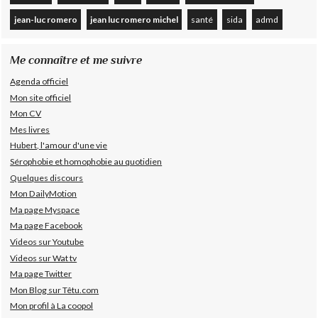
jean-luc romero
jean luc romero michel
santé
sida
admd
Me connaître et me suivre
Agenda officiel
Mon site officiel
Mon CV
Mes livres
Hubert, l'amour d'une vie
Sérophobie et homophobie au quotidien
Quelques discours
Mon DailyMotion
Ma page Myspace
Ma page Facebook
Videos sur Youtube
Videos sur Wat tv
Ma page Twitter
Mon Blog sur Têtu.com
Mon profil à La coopol