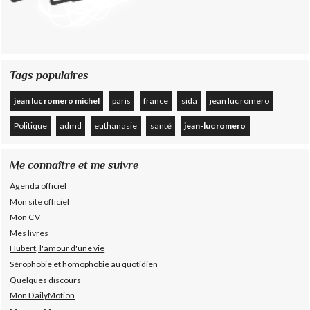
Tags populaires
jean luc romero michel
paris
france
sida
jean luc romero
Politique
admd
euthanasie
santé
jean-luc romero
Me connaître et me suivre
Agenda officiel
Mon site officiel
Mon CV
Mes livres
Hubert, l'amour d'une vie
Sérophobie et homophobie au quotidien
Quelques discours
Mon DailyMotion