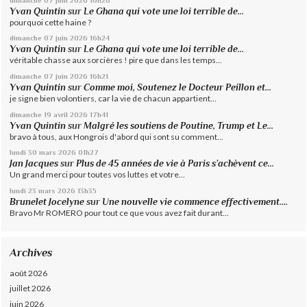
Yvan Quintin
sur
Le Ghana qui vote une loi terrible de...
pourquoi cette haine ?
dimanche 07
juin 2026
16h24
Yvan Quintin
sur
Le Ghana qui vote une loi terrible de...
véritable chasse aux sorcières ! pire que dans les temps...
dimanche 07
juin 2026
16h21
Yvan Quintin
sur
Comme moi, Soutenez le Docteur Peillon et...
je signe bien volontiers, car la vie de chacun appartient...
dimanche 19
avril 2026
17h41
Yvan Quintin
sur
Malgré les soutiens de Poutine, Trump et Le...
bravo à tous, aux Hongrois d'abord qui sont su comment...
lundi 30
mars 2026
01h27
Jan Jacques
sur
Plus de 45 années de vie à Paris s’achèvent ce...
Un grand merci pour toutes vos luttes et votre...
lundi 23
mars 2026
13h35
Brunelet Jocelyne
sur
Une nouvelle vie commence effectivement....
Bravo Mr ROMERO pour tout ce que vous avez fait durant...
Archives
août 2026
juillet 2026
juin 2026