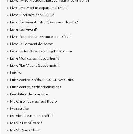
Livre "M. le Président, laissez-nous mourir dans l
Livre "Ma Mort m'appartient" (2015)
Livre "Portraits de VI(H)ES"
Livre "SurVivant - Mes 30 ans avec le sida"
Livre "SurVivant"
Livre L'espoir d'une France sans sida !
Livre Le Serment de Berne
Livre Lettre Ouverte à Brigitte Macron
Livre Mon corps m'appartient !
Livre Plus Vivant Que Jamais !
Loisirs
Lutte contre le sida, ELCS, CNS et CRIPS
Lutte contre les discriminations
L'évolution de mon virus
Ma Chronique sur Sud Radio
Ma retraite
Ma vie d'heureux retraité !
Ma Vie De Militant !
Ma Vie Sans Chris