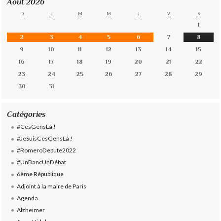
Août 2026
D
L
M
M
J
V
S
1
2
3
4
5
6
7
8
9
10
11
12
13
14
15
16
17
18
19
20
21
22
23
24
25
26
27
28
29
30
31
Catégories
#CesGensLà !
#JeSuisCesGensLà !
#RomeroDepute2022
#UnBancUnDébat
6ème République
Adjoint à la maire de Paris
Agenda
Alzheimer