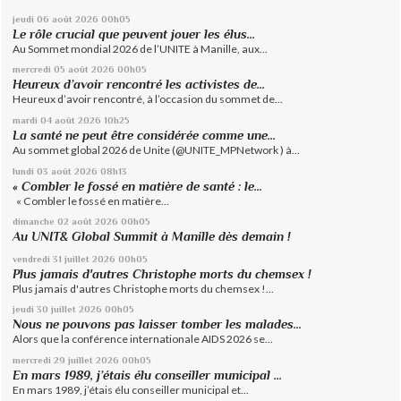
jeudi 06
août 2026
00h05
Le rôle crucial que peuvent jouer les élus...
Au Sommet mondial 2026 de l’UNITE à Manille, aux...
mercredi 05
août 2026
00h05
Heureux d’avoir rencontré les activistes de...
Heureux d’avoir rencontré, à l’occasion du sommet de...
mardi 04
août 2026
10h25
La santé ne peut être considérée comme une...
Au sommet global 2026 de Unite (@UNITE_MPNetwork ) à...
lundi 03
août 2026
08h13
« Combler le fossé en matière de santé : le...
« Combler le fossé en matière...
dimanche 02
août 2026
00h05
Au UNIT& Global Summit à Manille dès demain !
vendredi 31
juillet 2026
00h05
Plus jamais d'autres Christophe morts du chemsex !
Plus jamais d'autres Christophe morts du chemsex !...
jeudi 30
juillet 2026
00h05
Nous ne pouvons pas laisser tomber les malades...
Alors que la conférence internationale AIDS 2026 se...
mercredi 29
juillet 2026
00h05
En mars 1989, j’étais élu conseiller municipal ...
En mars 1989, j’étais élu conseiller municipal et...