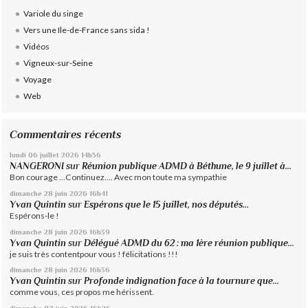
Variole du singe
Vers une Ile-de-France sans sida !
Vidéos
Vigneux-sur-Seine
Voyage
Web
Commentaires récents
lundi 06
juillet 2026
14h56
NANGERONI
sur
Réunion publique ADMD à Béthune, le 9 juillet à...
Bon courage ...Continuez.... Avec mon toute ma sympathie
dimanche 28
juin 2026
16h41
Yvan Quintin
sur
Espérons que le 15 juillet, nos députés...
Espérons-le !
dimanche 28
juin 2026
16h39
Yvan Quintin
sur
Délégué ADMD du 62 : ma 1ère réunion publique...
je suis très contentpour vous ! félicitations !!!
dimanche 28
juin 2026
16h36
Yvan Quintin
sur
Profonde indignation face à la tournure que...
comme vous, ces propos me hérissent.
dimanche 07
juin 2026
16h26