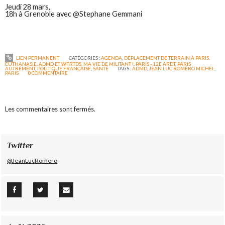
Jeudi 28 mars,
18h à Grenoble avec @Stephane Gemmani
LIEN PERMANENT
CATÉGORIES :
AGENDA
,
DÉPLACEMENT DE TERRAIN À PARIS
,
EUTHANASIE, ADMD ET WFRTDS
,
MA VIE DE MILITANT !
,
PARIS - 12È ARDT
,
PARIS
AUTREMENT
,
POLITIQUE FRANÇAISE
,
SANTÉ
TAGS :
ADMD
,
JEAN LUC ROMERO MICHEL
,
PARIS
0
COMMENTAIRE
Les commentaires sont fermés.
Twitter
@JeanLucRomero