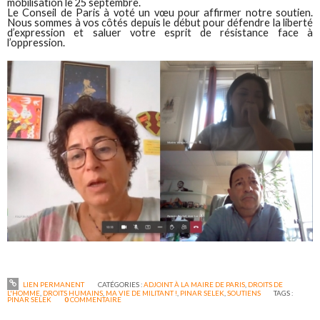
mobilisation le 25 septembre.
Le Conseil de Paris à voté un vœu pour affirmer notre soutien.
Nous sommes à vos côtés depuis le début pour défendre la liberté
d’expression et saluer votre esprit de résistance face à
l’oppression.
LIEN PERMANENT
CATÉGORIES :
ADJOINT À LA MAIRE DE PARIS
,
DROITS DE
L'HOMME
,
DROITS HUMAINS
,
MA VIE DE MILITANT !
,
PINAR SELEK
,
SOUTIENS
TAGS :
PINAR SELEK
0
COMMENTAIRE