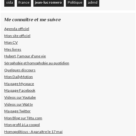
sida
france
jean-luc romero
Politique
admd
Me connaître et me suivre
Agenda officiel
Mon site officiel
Mon CV
Mes livres
Hubert, l'amour d'une vie
Sérophobie et homophobie au quotidien
Quelques discours
Mon DailyMotion
Ma page Myspace
Ma page Facebook
Videos sur Youtube
Videos sur Wat tv
Ma page Twitter
Mon Blog sur Têtu.com
Mon profil à La coopol
Homopoliticus - A paraître le 17 mai