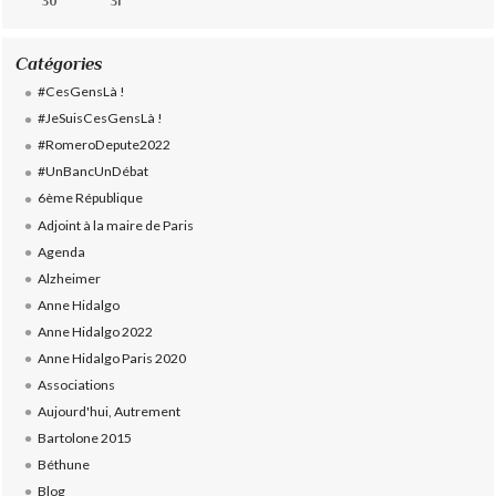
30
31
Catégories
#CesGensLà !
#JeSuisCesGensLà !
#RomeroDepute2022
#UnBancUnDébat
6ème République
Adjoint à la maire de Paris
Agenda
Alzheimer
Anne Hidalgo
Anne Hidalgo 2022
Anne Hidalgo Paris 2020
Associations
Aujourd'hui, Autrement
Bartolone 2015
Béthune
Blog