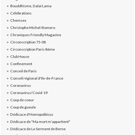
Bouddhisme, Dalaï Lama
Célébrations
Chemsex
Christophe Michel-Romero
Chroniques Friendly Magazine
Circonscription 75-08
Circonscription Paris 8ème
Club House
Confinement
Conseil de Paris
Conseil régional d'Ile-de-France
Coronavirus
Coronavirus/Covid-19
Coup de coeur
Coup de gueule
Dédicace d'Homopoliticus
Dédicace de "Ma mort m'appartient"
Dédicace de Le Serment de Berne