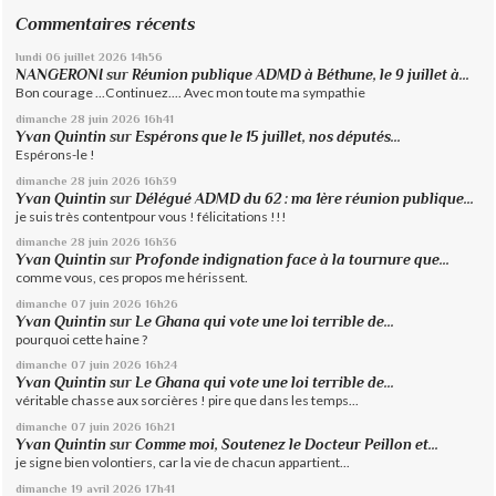
Commentaires récents
lundi 06
juillet 2026
14h56
NANGERONI
sur
Réunion publique ADMD à Béthune, le 9 juillet à...
Bon courage ...Continuez.... Avec mon toute ma sympathie
dimanche 28
juin 2026
16h41
Yvan Quintin
sur
Espérons que le 15 juillet, nos députés...
Espérons-le !
dimanche 28
juin 2026
16h39
Yvan Quintin
sur
Délégué ADMD du 62 : ma 1ère réunion publique...
je suis très contentpour vous ! félicitations !!!
dimanche 28
juin 2026
16h36
Yvan Quintin
sur
Profonde indignation face à la tournure que...
comme vous, ces propos me hérissent.
dimanche 07
juin 2026
16h26
Yvan Quintin
sur
Le Ghana qui vote une loi terrible de...
pourquoi cette haine ?
dimanche 07
juin 2026
16h24
Yvan Quintin
sur
Le Ghana qui vote une loi terrible de...
véritable chasse aux sorcières ! pire que dans les temps...
dimanche 07
juin 2026
16h21
Yvan Quintin
sur
Comme moi, Soutenez le Docteur Peillon et...
je signe bien volontiers, car la vie de chacun appartient...
dimanche 19
avril 2026
17h41