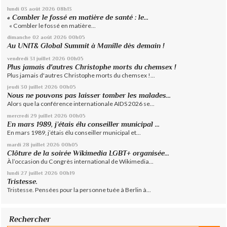
lundi 03
août 2026
08h13
« Combler le fossé en matière de santé : le...
« Combler le fossé en matière...
dimanche 02
août 2026
00h05
Au UNIT& Global Summit à Manille dès demain !
vendredi 31
juillet 2026
00h05
Plus jamais d'autres Christophe morts du chemsex !
Plus jamais d'autres Christophe morts du chemsex !...
jeudi 30
juillet 2026
00h05
Nous ne pouvons pas laisser tomber les malades...
Alors que la conférence internationale AIDS 2026 se...
mercredi 29
juillet 2026
00h05
En mars 1989, j’étais élu conseiller municipal ...
En mars 1989, j’étais élu conseiller municipal et...
mardi 28
juillet 2026
00h05
Clôture de la soirée Wikimedia LGBT+ organisée...
À l’occasion du Congrès international de Wikimedia...
lundi 27
juillet 2026
00h19
Tristesse.
Tristesse. Pensées pour la personne tuée à Berlin à...
Rechercher