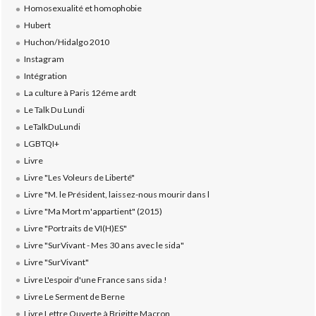
Homosexualité et homophobie
Hubert
Huchon/Hidalgo 2010
Instagram
Intégration
La culture à Paris 12éme ardt
Le Talk Du Lundi
LeTalkDuLundi
LGBTQI+
Livre
Livre "Les Voleurs de Liberté"
Livre "M. le Président, laissez-nous mourir dans l
Livre "Ma Mort m'appartient" (2015)
Livre "Portraits de VI(H)ES"
Livre "SurVivant - Mes 30 ans avec le sida"
Livre "SurVivant"
Livre L'espoir d'une France sans sida !
Livre Le Serment de Berne
Livre Lettre Ouverte à Brigitte Macron