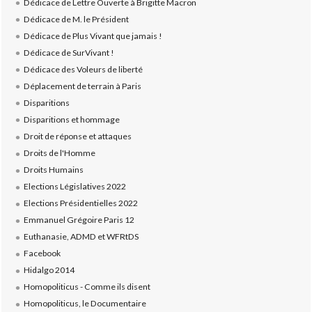
Dédicace de Lettre Ouverte à Brigitte Macron
Dédicace de M. le Président
Dédicace de Plus Vivant que jamais !
Dédicace de SurVivant !
Dédicace des Voleurs de liberté
Déplacement de terrain à Paris
Disparitions
Disparitions et hommage
Droit de réponse et attaques
Droits de l'Homme
Droits Humains
Elections Législatives 2022
Elections Présidentielles 2022
Emmanuel Grégoire Paris 12
Euthanasie, ADMD et WFRtDS
Facebook
Hidalgo 2014
Homopoliticus - Comme ils disent
Homopoliticus, le Documentaire