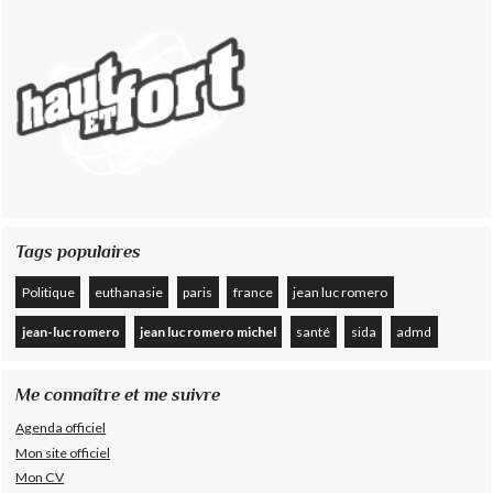
Tags populaires
Politique
euthanasie
paris
france
jean luc romero
jean-luc romero
jean luc romero michel
santé
sida
admd
Me connaître et me suivre
Agenda officiel
Mon site officiel
Mon CV