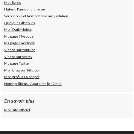
Mes livres
Hubert, l'amour d'une vie
Sérophobie et homophobie au quotidien
Quelques discours
Mon DailyMotion
Ma page Myspace
Ma page Facebook
Videos sur Youtube
Videos sur Wat tv
Ma page Twitter
Mon Blog sur Têtu.com
Mon profil à La coopol
Homopoliticus - A paraître le 17 mai
En savoir plus
Mon site officiel