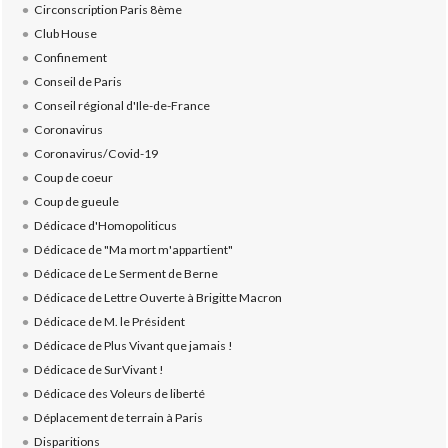
Circonscription Paris 8ème
Club House
Confinement
Conseil de Paris
Conseil régional d'Ile-de-France
Coronavirus
Coronavirus/Covid-19
Coup de coeur
Coup de gueule
Dédicace d'Homopoliticus
Dédicace de "Ma mort m'appartient"
Dédicace de Le Serment de Berne
Dédicace de Lettre Ouverte à Brigitte Macron
Dédicace de M. le Président
Dédicace de Plus Vivant que jamais !
Dédicace de SurVivant !
Dédicace des Voleurs de liberté
Déplacement de terrain à Paris
Disparitions