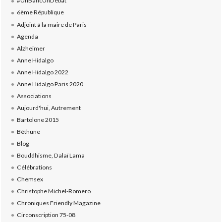
#UnBancUnDébat
6ème République
Adjoint à la maire de Paris
Agenda
Alzheimer
Anne Hidalgo
Anne Hidalgo 2022
Anne Hidalgo Paris 2020
Associations
Aujourd'hui, Autrement
Bartolone 2015
Béthune
Blog
Bouddhisme, Dalaï Lama
Célébrations
Chemsex
Christophe Michel-Romero
Chroniques Friendly Magazine
Circonscription 75-08