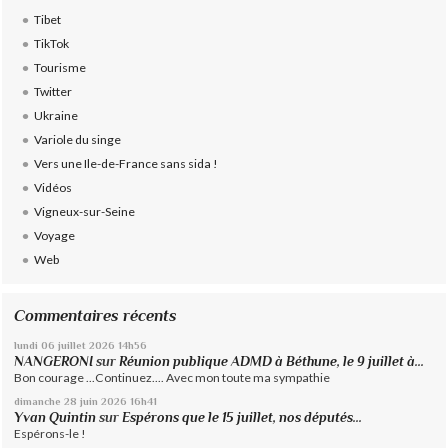
Tibet
TikTok
Tourisme
Twitter
Ukraine
Variole du singe
Vers une Ile-de-France sans sida !
Vidéos
Vigneux-sur-Seine
Voyage
Web
Commentaires récents
lundi 06
juillet 2026
14h56
NANGERONI
sur
Réunion publique ADMD à Béthune, le 9 juillet à...
Bon courage ...Continuez.... Avec mon toute ma sympathie
dimanche 28
juin 2026
16h41
Yvan Quintin
sur
Espérons que le 15 juillet, nos députés...
Espérons-le !