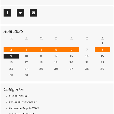
Août 2026
D
L
M
M
J
V
S
1
2
3
4
5
6
7
8
9
10
11
12
13
14
15
16
17
18
19
20
21
22
23
24
25
26
27
28
29
30
31
Catégories
#CesGensLà !
#JeSuisCesGensLà !
#RomeroDepute2022