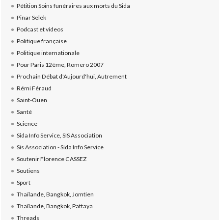
Pétition Soins funéraires aux morts du Sida
Pinar Selek
Podcast et videos
Politique française
Politique internationale
Pour Paris 12ème, Romero 2007
Prochain Débat d'Aujourd'hui, Autrement
Rémi Féraud
Saint-Ouen
Santé
Science
Sida Info Service, SIS Association
Sis Association - Sida Info Service
Soutenir Florence CASSEZ
Soutiens
Sport
Thaïlande, Bangkok, Jomtien
Thaïlande, Bangkok, Pattaya
Threads