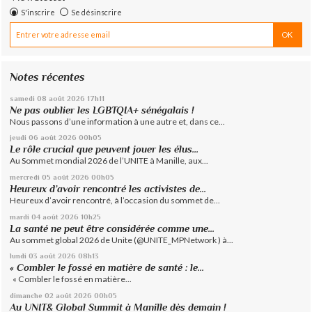
S'inscrire
Se désinscrire
Notes récentes
samedi 08
août 2026
17h11
Ne pas oublier les LGBTQIA+ sénégalais !
Nous passons d’une information à une autre et, dans ce...
jeudi 06
août 2026
00h05
Le rôle crucial que peuvent jouer les élus...
Au Sommet mondial 2026 de l’UNITE à Manille, aux...
mercredi 05
août 2026
00h05
Heureux d’avoir rencontré les activistes de...
Heureux d’avoir rencontré, à l’occasion du sommet de...
mardi 04
août 2026
10h25
La santé ne peut être considérée comme une...
Au sommet global 2026 de Unite (@UNITE_MPNetwork ) à...
lundi 03
août 2026
08h13
« Combler le fossé en matière de santé : le...
« Combler le fossé en matière...
dimanche 02
août 2026
00h05
Au UNIT& Global Summit à Manille dès demain !