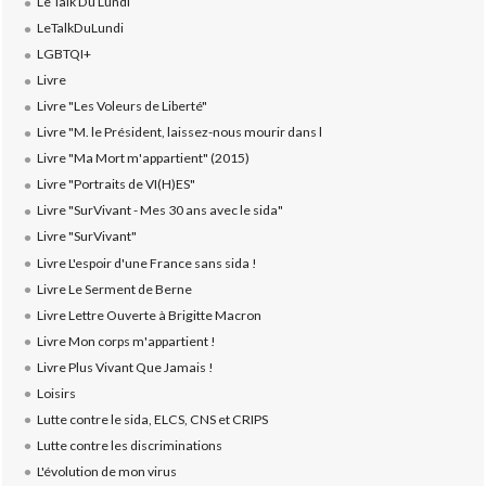
Le Talk Du Lundi
LeTalkDuLundi
LGBTQI+
Livre
Livre "Les Voleurs de Liberté"
Livre "M. le Président, laissez-nous mourir dans l
Livre "Ma Mort m'appartient" (2015)
Livre "Portraits de VI(H)ES"
Livre "SurVivant - Mes 30 ans avec le sida"
Livre "SurVivant"
Livre L'espoir d'une France sans sida !
Livre Le Serment de Berne
Livre Lettre Ouverte à Brigitte Macron
Livre Mon corps m'appartient !
Livre Plus Vivant Que Jamais !
Loisirs
Lutte contre le sida, ELCS, CNS et CRIPS
Lutte contre les discriminations
L'évolution de mon virus