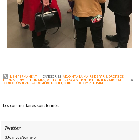
LIEN PERMANENT
CATÉGORIES :
ADJOINT À LA MAIRE DE PARIS
,
DROITS DE
L'HOMME
,
DROITS HUMAINS
,
POLITIQUE FRANÇAISE
,
POLITIQUE INTERNATIONALE
TAGS
:
OUÏGOURS
,
JEAN LUC ROMERO MICHEL
,
CHINE
0
COMMENTAIRE
Les commentaires sont fermés.
Twitter
@JeanLucRomero