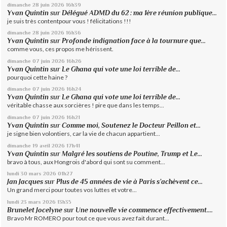
dimanche 28
juin 2026
16h39
Yvan Quintin
sur
Délégué ADMD du 62 : ma 1ère réunion publique...
je suis très contentpour vous ! félicitations !!!
dimanche 28
juin 2026
16h36
Yvan Quintin
sur
Profonde indignation face à la tournure que...
comme vous, ces propos me hérissent.
dimanche 07
juin 2026
16h26
Yvan Quintin
sur
Le Ghana qui vote une loi terrible de...
pourquoi cette haine ?
dimanche 07
juin 2026
16h24
Yvan Quintin
sur
Le Ghana qui vote une loi terrible de...
véritable chasse aux sorcières ! pire que dans les temps...
dimanche 07
juin 2026
16h21
Yvan Quintin
sur
Comme moi, Soutenez le Docteur Peillon et...
je signe bien volontiers, car la vie de chacun appartient...
dimanche 19
avril 2026
17h41
Yvan Quintin
sur
Malgré les soutiens de Poutine, Trump et Le...
bravo à tous, aux Hongrois d'abord qui sont su comment...
lundi 30
mars 2026
01h27
Jan Jacques
sur
Plus de 45 années de vie à Paris s’achèvent ce...
Un grand merci pour toutes vos luttes et votre...
lundi 23
mars 2026
13h35
Brunelet Jocelyne
sur
Une nouvelle vie commence effectivement....
Bravo Mr ROMERO pour tout ce que vous avez fait durant...