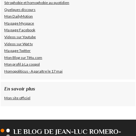
Sérophobie et homophobie au quotidien
Quelques discours
Mon DailyMotion
Ma page Myspace
Ma page Facebook
Videos sur Youtube
Videos sur Wat tv
Ma page Twitter
Mon Blog sur Têtu.com
Mon profil à La coopol
Homopoliticus - A paraître le 17 mai
En savoir plus
Mon site officiel
LE BLOG DE JEAN-LUC ROMERO-