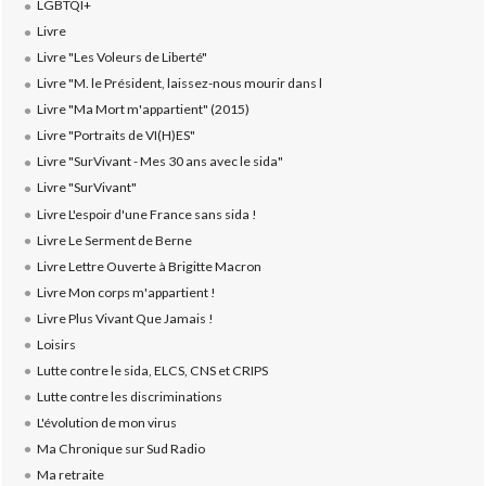
LGBTQI+
Livre
Livre "Les Voleurs de Liberté"
Livre "M. le Président, laissez-nous mourir dans l
Livre "Ma Mort m'appartient" (2015)
Livre "Portraits de VI(H)ES"
Livre "SurVivant - Mes 30 ans avec le sida"
Livre "SurVivant"
Livre L'espoir d'une France sans sida !
Livre Le Serment de Berne
Livre Lettre Ouverte à Brigitte Macron
Livre Mon corps m'appartient !
Livre Plus Vivant Que Jamais !
Loisirs
Lutte contre le sida, ELCS, CNS et CRIPS
Lutte contre les discriminations
L'évolution de mon virus
Ma Chronique sur Sud Radio
Ma retraite