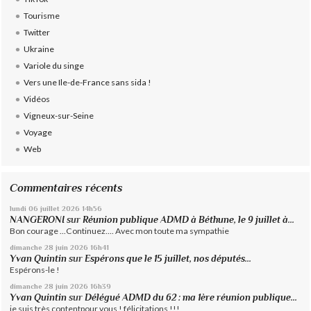
Tourisme
Twitter
Ukraine
Variole du singe
Vers une Ile-de-France sans sida !
Vidéos
Vigneux-sur-Seine
Voyage
Web
Commentaires récents
lundi 06
juillet 2026
14h56
NANGERONI
sur
Réunion publique ADMD à Béthune, le 9 juillet à...
Bon courage ...Continuez.... Avec mon toute ma sympathie
dimanche 28
juin 2026
16h41
Yvan Quintin
sur
Espérons que le 15 juillet, nos députés...
Espérons-le !
dimanche 28
juin 2026
16h39
Yvan Quintin
sur
Délégué ADMD du 62 : ma 1ère réunion publique...
je suis très contentpour vous ! félicitations !!!