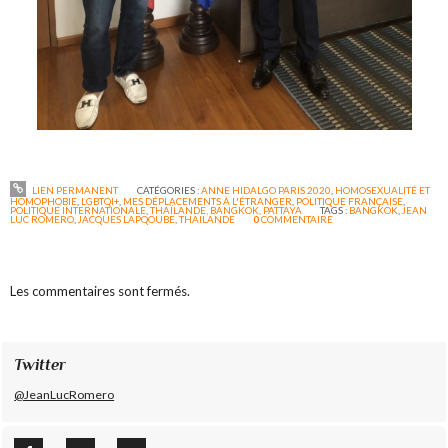
LIEN PERMANENT
CATÉGORIES :
ANNE HIDALGO PARIS 2020
,
HOMOSEXUALITÉ ET
HOMOPHOBIE
,
LGBTQI+
,
MES DÉPLACEMENTS À L'ÉTRANGER
,
POLITIQUE FRANÇAISE
,
POLITIQUE INTERNATIONALE
,
THAÏLANDE, BANGKOK, PATTAYA
TAGS :
BANGKOK
,
JEAN
LUC ROMERO
,
JACQUES LAPQOUBE
,
THAILANDE
0
COMMENTAIRE
Les commentaires sont fermés.
Twitter
@JeanLucRomero