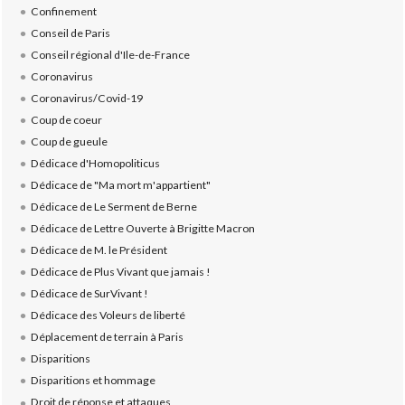
Confinement
Conseil de Paris
Conseil régional d'Ile-de-France
Coronavirus
Coronavirus/Covid-19
Coup de coeur
Coup de gueule
Dédicace d'Homopoliticus
Dédicace de "Ma mort m'appartient"
Dédicace de Le Serment de Berne
Dédicace de Lettre Ouverte à Brigitte Macron
Dédicace de M. le Président
Dédicace de Plus Vivant que jamais !
Dédicace de SurVivant !
Dédicace des Voleurs de liberté
Déplacement de terrain à Paris
Disparitions
Disparitions et hommage
Droit de réponse et attaques