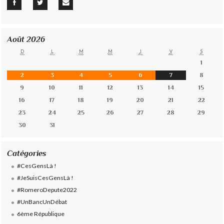
Août 2026
D
L
M
M
J
V
S
1
2
3
4
5
6
7
8
9
10
11
12
13
14
15
16
17
18
19
20
21
22
23
24
25
26
27
28
29
30
31
Catégories
#CesGensLà !
#JeSuisCesGensLà !
#RomeroDepute2022
#UnBancUnDébat
6ème République