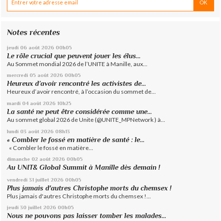
Notes récentes
jeudi 06
août 2026
00h05
Le rôle crucial que peuvent jouer les élus...
Au Sommet mondial 2026 de l’UNITE à Manille, aux...
mercredi 05
août 2026
00h05
Heureux d’avoir rencontré les activistes de...
Heureux d’avoir rencontré, à l’occasion du sommet de...
mardi 04
août 2026
10h25
La santé ne peut être considérée comme une...
Au sommet global 2026 de Unite (@UNITE_MPNetwork ) à...
lundi 03
août 2026
08h13
« Combler le fossé en matière de santé : le...
« Combler le fossé en matière...
dimanche 02
août 2026
00h05
Au UNIT& Global Summit à Manille dès demain !
vendredi 31
juillet 2026
00h05
Plus jamais d'autres Christophe morts du chemsex !
Plus jamais d'autres Christophe morts du chemsex !...
jeudi 30
juillet 2026
00h05
Nous ne pouvons pas laisser tomber les malades...