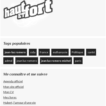
Tags populaires
jean-luc romero
sida
france
euthanasie
Politique
santé
admd
jean luc romero
jean luc romero michel
paris
Me connaître et me suivre
Agenda officiel
Mon site officiel
Mon CV
Mes livres
Hubert, l'amour d'une vie