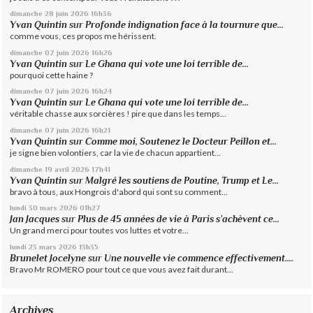
dimanche 28
juin 2026
16h36
Yvan Quintin
sur
Profonde indignation face à la tournure que...
comme vous, ces propos me hérissent.
dimanche 07
juin 2026
16h26
Yvan Quintin
sur
Le Ghana qui vote une loi terrible de...
pourquoi cette haine ?
dimanche 07
juin 2026
16h24
Yvan Quintin
sur
Le Ghana qui vote une loi terrible de...
véritable chasse aux sorcières ! pire que dans les temps...
dimanche 07
juin 2026
16h21
Yvan Quintin
sur
Comme moi, Soutenez le Docteur Peillon et...
je signe bien volontiers, car la vie de chacun appartient...
dimanche 19
avril 2026
17h41
Yvan Quintin
sur
Malgré les soutiens de Poutine, Trump et Le...
bravo à tous, aux Hongrois d'abord qui sont su comment...
lundi 30
mars 2026
01h27
Jan Jacques
sur
Plus de 45 années de vie à Paris s’achèvent ce...
Un grand merci pour toutes vos luttes et votre...
lundi 23
mars 2026
13h35
Brunelet Jocelyne
sur
Une nouvelle vie commence effectivement....
Bravo Mr ROMERO pour tout ce que vous avez fait durant...
Archives