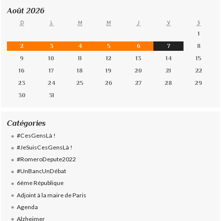
Août 2026
D
L
M
M
J
V
S
1
2
3
4
5
6
7
8
9
10
11
12
13
14
15
16
17
18
19
20
21
22
23
24
25
26
27
28
29
30
31
Catégories
#CesGensLà !
#JeSuisCesGensLà !
#RomeroDepute2022
#UnBancUnDébat
6ème République
Adjoint à la maire de Paris
Agenda
Alzheimer