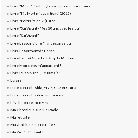
Livre "M. le Président, laissez-nous mourir dans l
Livre "Ma Mort m'appartient" (2015)
Livre "Portraits de VI(H)ES"
Livre "SurVivant - Mes 30 ans avec le sida"
Livre "SurVivant"
Livre L'espoir d'une France sans sida !
Livre Le Serment de Berne
Livre Lettre Ouverte à Brigitte Macron
Livre Mon corps m'appartient !
Livre Plus Vivant Que Jamais !
Loisirs
Lutte contre le sida, ELCS, CNS et CRIPS
Lutte contre les discriminations
L'évolution de mon virus
Ma Chronique sur Sud Radio
Ma retraite
Ma vie d'heureux retraité !
Ma Vie De Militant !