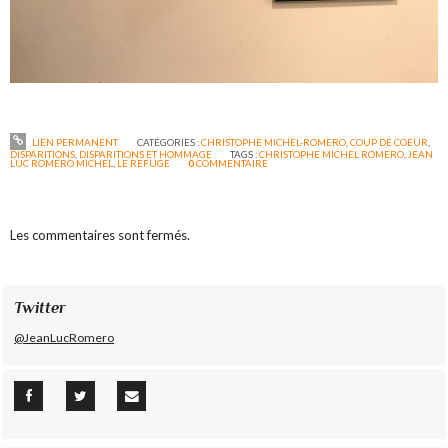
LIEN PERMANENT
CATÉGORIES :
CHRISTOPHE MICHEL-ROMERO
,
COUP DE COEUR
,
DISPARITIONS
,
DISPARITIONS ET HOMMAGE
TAGS :
CHRISTOPHE MICHEL ROMERO
,
JEAN
LUC ROMERO MICHEL
,
LE REFUGE
0
COMMENTAIRE
Les commentaires sont fermés.
Twitter
@JeanLucRomero