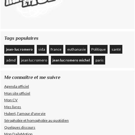
Tags populaires
jean-luc romero
sida
france
euthanasie
Politique
santé
admd
jean luc romero
jean luc romero michel
paris
Me connaître et me suivre
Agenda officiel
Mon site officiel
Mon CV
Mes livres
Hubert, l'amour d'une vie
Sérophobie et homophobie au quotidien
Quelques discours
Mon DailyMotion