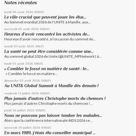
Notes récentes
jeudi 06
août 2026
00h05
Le rôle crucial que peuvent jouer les élus...
Au Sommet mondial 2026 de l’UNITE à Manille, aux...
mercredi 05
août 2026
00h05
Heureux d’avoir rencontré les activistes de...
Heureux d’avoir rencontré, à l’occasion du sommet de...
mardi 04
août 2026
10h25
La santé ne peut être considérée comme une...
Au sommet global 2026 de Unite (@UNITE_MPNetwork ) à...
lundi 03
août 2026
08h13
« Combler le fossé en matière de santé : le...
« Combler le fossé en matière...
dimanche 02
août 2026
00h05
Au UNIT& Global Summit à Manille dès demain !
vendredi 31
juillet 2026
00h05
Plus jamais d'autres Christophe morts du chemsex !
Plus jamais d'autres Christophe morts du chemsex !...
jeudi 30
juillet 2026
00h05
Nous ne pouvons pas laisser tomber les malades...
Alors que la conférence internationale AIDS 2026 se...
mercredi 29
juillet 2026
00h05
En mars 1989, j’étais élu conseiller municipal ...