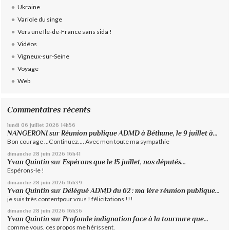
Ukraine
Variole du singe
Vers une Ile-de-France sans sida !
Vidéos
Vigneux-sur-Seine
Voyage
Web
Commentaires récents
lundi 06
juillet 2026
14h56
NANGERONI
sur
Réunion publique ADMD à Béthune, le 9 juillet à...
Bon courage ...Continuez.... Avec mon toute ma sympathie
dimanche 28
juin 2026
16h41
Yvan Quintin
sur
Espérons que le 15 juillet, nos députés...
Espérons-le !
dimanche 28
juin 2026
16h39
Yvan Quintin
sur
Délégué ADMD du 62 : ma 1ère réunion publique...
je suis très contentpour vous ! félicitations !!!
dimanche 28
juin 2026
16h36
Yvan Quintin
sur
Profonde indignation face à la tournure que...
comme vous, ces propos me hérissent.