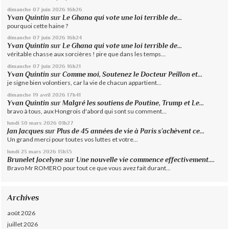
dimanche 07
juin 2026
16h26
Yvan Quintin
sur
Le Ghana qui vote une loi terrible de...
pourquoi cette haine ?
dimanche 07
juin 2026
16h24
Yvan Quintin
sur
Le Ghana qui vote une loi terrible de...
véritable chasse aux sorcières ! pire que dans les temps...
dimanche 07
juin 2026
16h21
Yvan Quintin
sur
Comme moi, Soutenez le Docteur Peillon et...
je signe bien volontiers, car la vie de chacun appartient...
dimanche 19
avril 2026
17h41
Yvan Quintin
sur
Malgré les soutiens de Poutine, Trump et Le...
bravo à tous, aux Hongrois d'abord qui sont su comment...
lundi 30
mars 2026
01h27
Jan Jacques
sur
Plus de 45 années de vie à Paris s’achèvent ce...
Un grand merci pour toutes vos luttes et votre...
lundi 23
mars 2026
13h35
Brunelet Jocelyne
sur
Une nouvelle vie commence effectivement....
Bravo Mr ROMERO pour tout ce que vous avez fait durant...
Archives
août 2026
juillet 2026