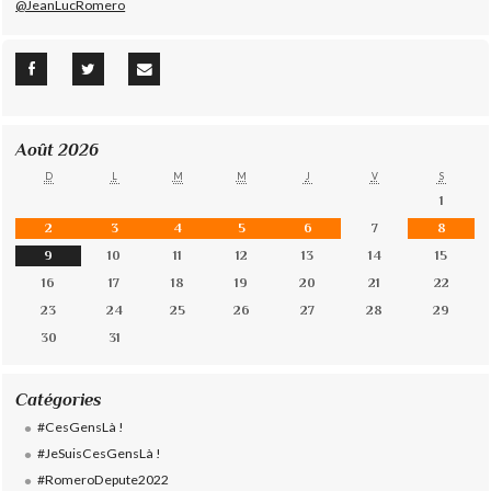
@JeanLucRomero
Août 2026
D
L
M
M
J
V
S
1
2
3
4
5
6
7
8
9
10
11
12
13
14
15
16
17
18
19
20
21
22
23
24
25
26
27
28
29
30
31
Catégories
#CesGensLà !
#JeSuisCesGensLà !
#RomeroDepute2022