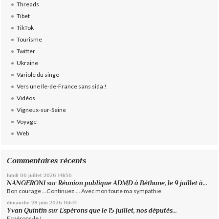
Threads
Tibet
TikTok
Tourisme
Twitter
Ukraine
Variole du singe
Vers une Ile-de-France sans sida !
Vidéos
Vigneux-sur-Seine
Voyage
Web
Commentaires récents
lundi 06
juillet 2026
14h56
NANGERONI
sur
Réunion publique ADMD à Béthune, le 9 juillet à...
Bon courage ...Continuez.... Avec mon toute ma sympathie
dimanche 28
juin 2026
16h41
Yvan Quintin
sur
Espérons que le 15 juillet, nos députés...
Espérons-le !