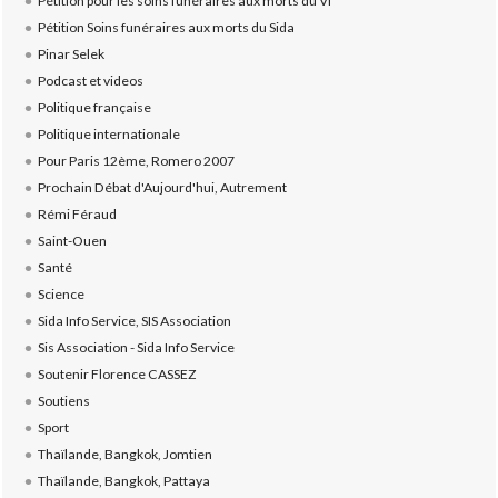
Pétition pour les soins funéraires aux morts du VI
Pétition Soins funéraires aux morts du Sida
Pinar Selek
Podcast et videos
Politique française
Politique internationale
Pour Paris 12ème, Romero 2007
Prochain Débat d'Aujourd'hui, Autrement
Rémi Féraud
Saint-Ouen
Santé
Science
Sida Info Service, SIS Association
Sis Association - Sida Info Service
Soutenir Florence CASSEZ
Soutiens
Sport
Thaïlande, Bangkok, Jomtien
Thaïlande, Bangkok, Pattaya