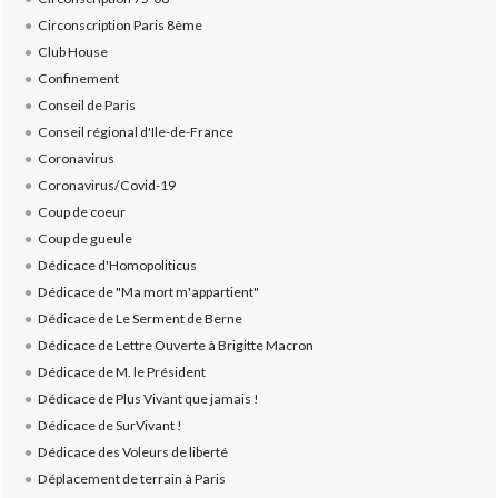
Circonscription Paris 8ème
Club House
Confinement
Conseil de Paris
Conseil régional d'Ile-de-France
Coronavirus
Coronavirus/Covid-19
Coup de coeur
Coup de gueule
Dédicace d'Homopoliticus
Dédicace de "Ma mort m'appartient"
Dédicace de Le Serment de Berne
Dédicace de Lettre Ouverte à Brigitte Macron
Dédicace de M. le Président
Dédicace de Plus Vivant que jamais !
Dédicace de SurVivant !
Dédicace des Voleurs de liberté
Déplacement de terrain à Paris