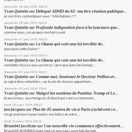
dimanche 28
juin 2026
16h39
Yvan Quintin
sur
Délégué ADMD du 62 : ma 1ère réunion publique...
je suis très contentpour vous ! félicitations !!!
dimanche 28
juin 2026
16h36
Yvan Quintin
sur
Profonde indignation face à la tournure que...
comme vous, ces propos me hérissent.
dimanche 07
juin 2026
16h26
Yvan Quintin
sur
Le Ghana qui vote une loi terrible de...
pourquoi cette haine ?
dimanche 07
juin 2026
16h24
Yvan Quintin
sur
Le Ghana qui vote une loi terrible de...
véritable chasse aux sorcières ! pire que dans les temps...
dimanche 07
juin 2026
16h21
Yvan Quintin
sur
Comme moi, Soutenez le Docteur Peillon et...
je signe bien volontiers, car la vie de chacun appartient...
dimanche 19
avril 2026
17h41
Yvan Quintin
sur
Malgré les soutiens de Poutine, Trump et Le...
bravo à tous, aux Hongrois d'abord qui sont su comment...
lundi 30
mars 2026
01h27
Jan Jacques
sur
Plus de 45 années de vie à Paris s’achèvent ce...
Un grand merci pour toutes vos luttes et votre...
lundi 23
mars 2026
13h35
Brunelet Jocelyne
sur
Une nouvelle vie commence effectivement....
Bravo Mr ROMERO pour tout ce que vous avez fait durant...