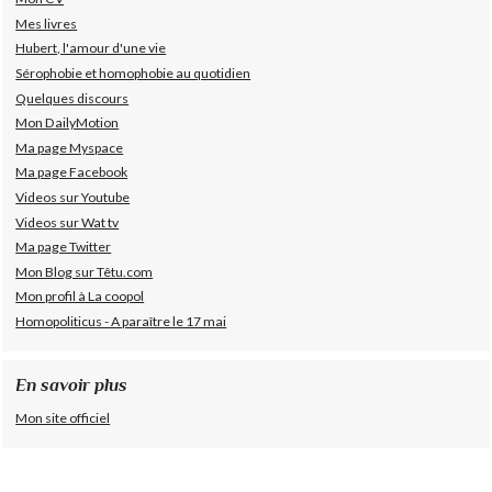
Mes livres
Hubert, l'amour d'une vie
Sérophobie et homophobie au quotidien
Quelques discours
Mon DailyMotion
Ma page Myspace
Ma page Facebook
Videos sur Youtube
Videos sur Wat tv
Ma page Twitter
Mon Blog sur Têtu.com
Mon profil à La coopol
Homopoliticus - A paraître le 17 mai
En savoir plus
Mon site officiel