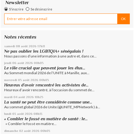
Newsletter
S'inscrire
Se désinscrire
Notes récentes
samedi 08
août 2026
17h11
Ne pas oublier les LGBTQIA+ sénégalais !
Nous passons d’une information à une autre et, dans ce...
jeudi 06
août 2026
00h05
Le rôle crucial que peuvent jouer les élus...
Au Sommet mondial 2026 de l’UNITE à Manille, aux...
mercredi 05
août 2026
00h05
Heureux d’avoir rencontré les activistes de...
Heureux d’avoir rencontré, à l’occasion du sommet de...
mardi 04
août 2026
10h25
La santé ne peut être considérée comme une...
Au sommet global 2026 de Unite (@UNITE_MPNetwork ) à...
lundi 03
août 2026
08h13
« Combler le fossé en matière de santé : le...
« Combler le fossé en matière...
dimanche 02
août 2026
00h05