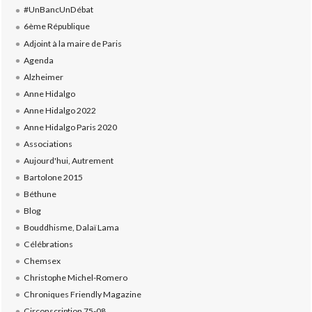
#UnBancUnDébat
6ème République
Adjoint à la maire de Paris
Agenda
Alzheimer
Anne Hidalgo
Anne Hidalgo 2022
Anne Hidalgo Paris 2020
Associations
Aujourd'hui, Autrement
Bartolone 2015
Béthune
Blog
Bouddhisme, Dalaï Lama
Célébrations
Chemsex
Christophe Michel-Romero
Chroniques Friendly Magazine
Circonscription 75-08