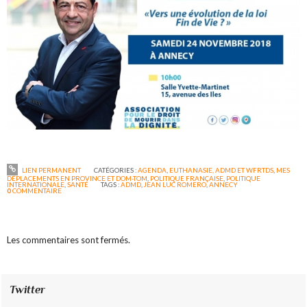
LIEN PERMANENT
CATÉGORIES :
AGENDA
,
EUTHANASIE, ADMD ET WFRTDS
,
MES
DÉPLACEMENTS EN PROVINCE ET DOM-TOM
,
POLITIQUE FRANÇAISE
,
POLITIQUE
INTERNATIONALE
,
SANTÉ
TAGS :
ADMD
,
JEAN LUC ROMERO
,
ANNECY
0
COMMENTAIRE
Les commentaires sont fermés.
Twitter