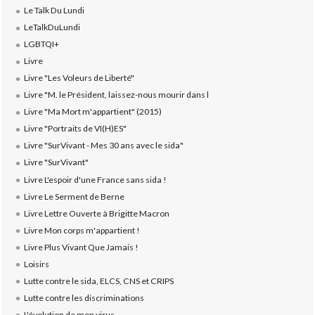
Le Talk Du Lundi
LeTalkDuLundi
LGBTQI+
Livre
Livre "Les Voleurs de Liberté"
Livre "M. le Président, laissez-nous mourir dans l
Livre "Ma Mort m'appartient" (2015)
Livre "Portraits de VI(H)ES"
Livre "SurVivant - Mes 30 ans avec le sida"
Livre "SurVivant"
Livre L'espoir d'une France sans sida !
Livre Le Serment de Berne
Livre Lettre Ouverte à Brigitte Macron
Livre Mon corps m'appartient !
Livre Plus Vivant Que Jamais !
Loisirs
Lutte contre le sida, ELCS, CNS et CRIPS
Lutte contre les discriminations
L'évolution de mon virus