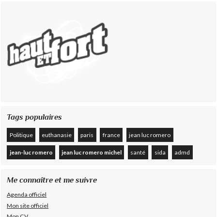
Tags populaires
Politique
euthanasie
paris
france
jean luc romero
jean-luc romero
jean luc romero michel
santé
sida
admd
Me connaître et me suivre
Agenda officiel
Mon site officiel
Mon CV