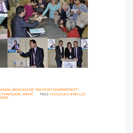
GENDA
,
DÉDICACE DE "MA MORT M'APPARTIENT"
,
E FRANÇAISE
,
SANTÉ
TAGS :
HOULLLES
,
JEAN-LUC
AIRE