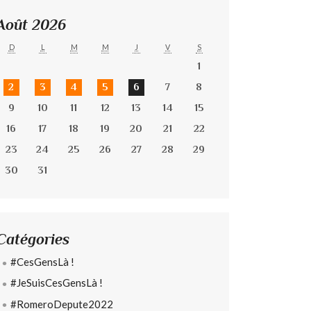
Août 2026
D
L
M
M
J
V
S
1
2
3
4
5
6
7
8
9
10
11
12
13
14
15
16
17
18
19
20
21
22
23
24
25
26
27
28
29
30
31
Catégories
#CesGensLà !
#JeSuisCesGensLà !
#RomeroDepute2022