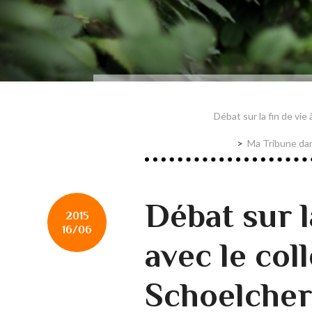
Débat sur la fin de vie
Ma Tribune dan
Débat sur l
2015
16/06
avec le coll
Schoelcher