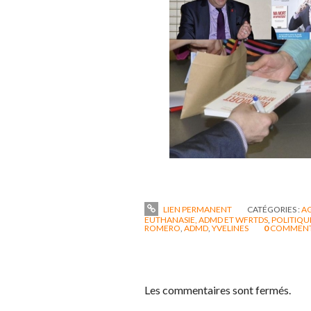
LIEN PERMANENT
CATÉGORIES :
A
EUTHANASIE, ADMD ET WFRTDS
,
POLITIQU
ROMERO
,
ADMD
,
YVELINES
0
COMMENT
Les commentaires sont fermés.