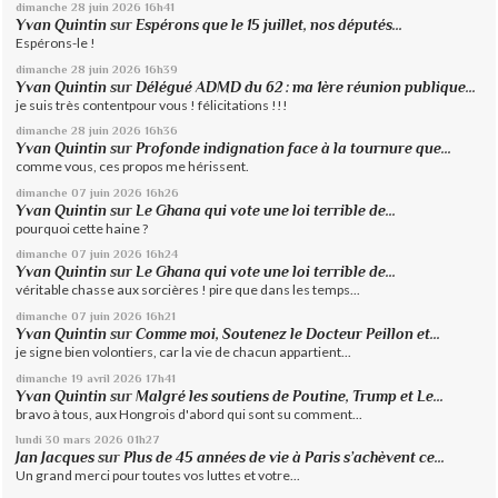
dimanche 28
juin 2026
16h41
Yvan Quintin
sur
Espérons que le 15 juillet, nos députés...
Espérons-le !
dimanche 28
juin 2026
16h39
Yvan Quintin
sur
Délégué ADMD du 62 : ma 1ère réunion publique...
je suis très contentpour vous ! félicitations !!!
dimanche 28
juin 2026
16h36
Yvan Quintin
sur
Profonde indignation face à la tournure que...
comme vous, ces propos me hérissent.
dimanche 07
juin 2026
16h26
Yvan Quintin
sur
Le Ghana qui vote une loi terrible de...
pourquoi cette haine ?
dimanche 07
juin 2026
16h24
Yvan Quintin
sur
Le Ghana qui vote une loi terrible de...
véritable chasse aux sorcières ! pire que dans les temps...
dimanche 07
juin 2026
16h21
Yvan Quintin
sur
Comme moi, Soutenez le Docteur Peillon et...
je signe bien volontiers, car la vie de chacun appartient...
dimanche 19
avril 2026
17h41
Yvan Quintin
sur
Malgré les soutiens de Poutine, Trump et Le...
bravo à tous, aux Hongrois d'abord qui sont su comment...
lundi 30
mars 2026
01h27
Jan Jacques
sur
Plus de 45 années de vie à Paris s’achèvent ce...
Un grand merci pour toutes vos luttes et votre...