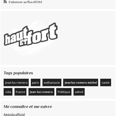
S'abonner au flux ATOM
Tags populaires
jean luc romero
paris
euthanasie
jean luc romero michel
santé
sida
france
jean-luc romero
Politique
admd
Me connaître et me suivre
Agenda officiel