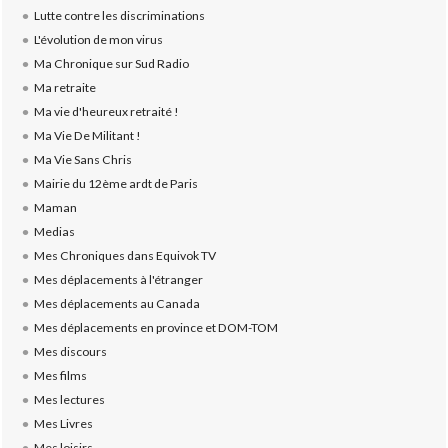
Lutte contre les discriminations
L'évolution de mon virus
Ma Chronique sur Sud Radio
Ma retraite
Ma vie d'heureux retraité !
Ma Vie De Militant !
Ma Vie Sans Chris
Mairie du 12ème ardt de Paris
Maman
Medias
Mes Chroniques dans Equivok TV
Mes déplacements à l'étranger
Mes déplacements au Canada
Mes déplacements en province et DOM-TOM
Mes discours
Mes films
Mes lectures
Mes Livres
Mes loisirs