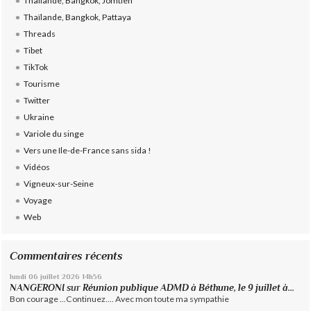
Thaïlande, Bangkok, Jomtien
Thaïlande, Bangkok, Pattaya
Threads
Tibet
TikTok
Tourisme
Twitter
Ukraine
Variole du singe
Vers une Ile-de-France sans sida !
Vidéos
Vigneux-sur-Seine
Voyage
Web
Commentaires récents
lundi 06
juillet 2026
14h56
NANGERONI
sur
Réunion publique ADMD à Béthune, le 9 juillet à...
Bon courage ...Continuez.... Avec mon toute ma sympathie