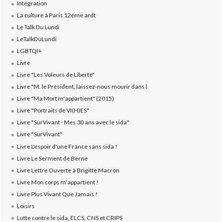
Intégration
La culture à Paris 12éme ardt
Le Talk Du Lundi
LeTalkDuLundi
LGBTQI+
Livre
Livre "Les Voleurs de Liberté"
Livre "M. le Président, laissez-nous mourir dans l
Livre "Ma Mort m'appartient" (2015)
Livre "Portraits de VI(H)ES"
Livre "SurVivant - Mes 30 ans avec le sida"
Livre "SurVivant"
Livre L'espoir d'une France sans sida !
Livre Le Serment de Berne
Livre Lettre Ouverte à Brigitte Macron
Livre Mon corps m'appartient !
Livre Plus Vivant Que Jamais !
Loisirs
Lutte contre le sida, ELCS, CNS et CRIPS