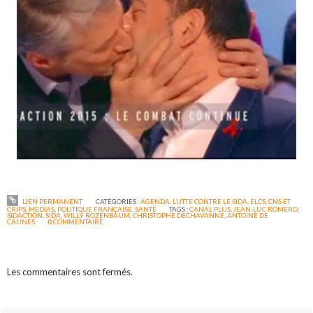
LIEN PERMANENT
CATÉGORIES :
AGENDA
,
LUTTE CONTRE LE SIDA, ELCS, CNS ET
CRIPS
,
MEDIAS
,
POLITIQUE FRANÇAISE
,
SANTÉ
TAGS :
CANAL PLUS
,
JEAN-LUC ROMERO
,
SIDACTION
,
SIDA
,
WILLY ROZENBAUM
,
CHRISTOPHE DECHAVANNE
,
ANTOINE DE
CAUNES
0
COMMENTAIRE
Les commentaires sont fermés.