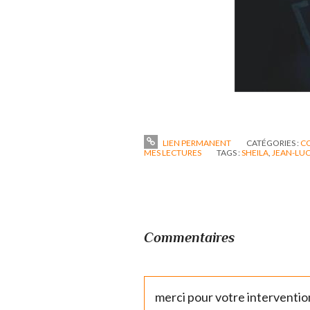
LIEN PERMANENT
CATÉGORIES :
C
MES LECTURES
TAGS :
SHEILA
,
JEAN-LU
Commentaires
merci pour votre intervention 