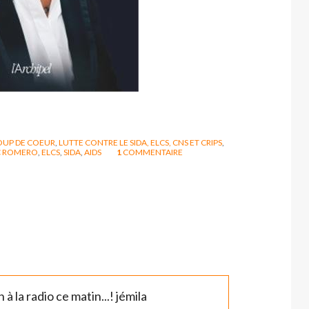
OUP DE COEUR
,
LUTTE CONTRE LE SIDA, ELCS, CNS ET CRIPS
,
C ROMERO
,
ELCS
,
SIDA
,
AIDS
1
COMMENTAIRE
à la radio ce matin...! jémila