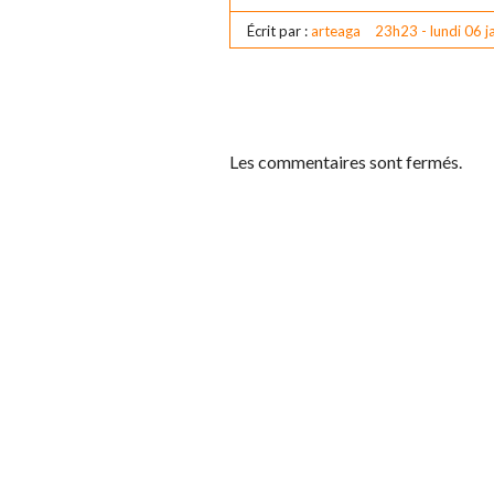
Écrit par :
arteaga
23h23
-
lundi 06
j
Les commentaires sont fermés.