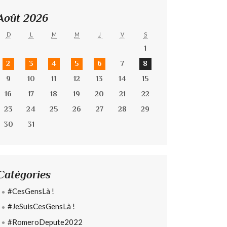
Août 2026
D
L
M
M
J
V
S
1
2
3
4
5
6
7
8
9
10
11
12
13
14
15
16
17
18
19
20
21
22
23
24
25
26
27
28
29
30
31
Catégories
#CesGensLà !
#JeSuisCesGensLà !
#RomeroDepute2022