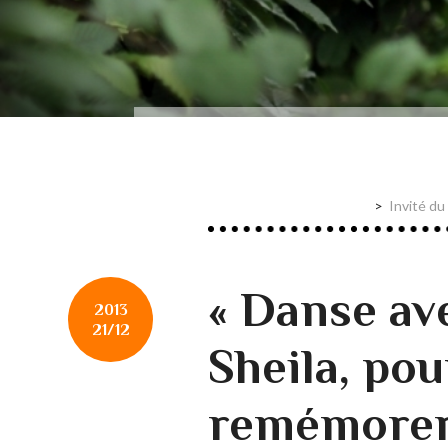
Invité du
« Danse ave
2013
21/12
Sheila, pou
remémorer