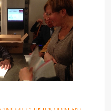
GENDA
,
DÉDICACE DE M. LE PRÉSIDENT
,
EUTHANASIE, ADMD