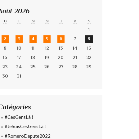
Août 2026
D
L
M
M
J
V
S
1
2
3
4
5
6
7
8
9
10
11
12
13
14
15
16
17
18
19
20
21
22
23
24
25
26
27
28
29
30
31
Catégories
#CesGensLà !
#JeSuisCesGensLà !
#RomeroDepute2022