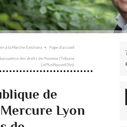
en à la Marche Existrans
Page d'accueil
mbassadrice des droits de l’homme (Tribune
LePlusNouvelObs)
blique de
 Mercure Lyon
s de