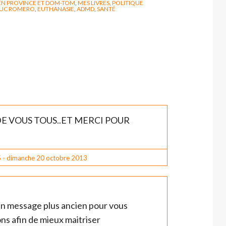
EN PROVINCE ET DOM-TOM
,
MES LIVRES
,
POLITIQUE
LUC ROMERO
,
EUTHANASIE
,
ADMD
,
SANTÉ
E VOUS TOUS..ET MERCI POUR
5
-
dimanche 20
octobre 2013
'un message plus ancien pour vous
s afin de mieux maitriser