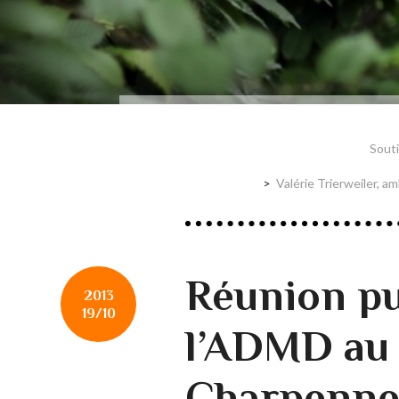
Souti
Valérie Trierweiler, a
Réunion pu
2013
19/10
l’ADMD au
Charpenne