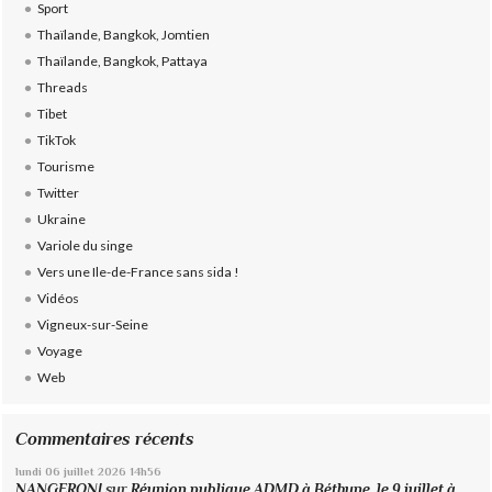
Sport
Thaïlande, Bangkok, Jomtien
Thaïlande, Bangkok, Pattaya
Threads
Tibet
TikTok
Tourisme
Twitter
Ukraine
Variole du singe
Vers une Ile-de-France sans sida !
Vidéos
Vigneux-sur-Seine
Voyage
Web
Commentaires récents
lundi 06
juillet 2026
14h56
NANGERONI
sur
Réunion publique ADMD à Béthune, le 9 juillet à...