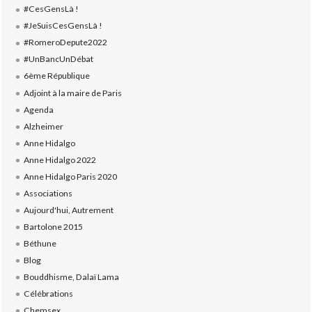
#CesGensLà !
#JeSuisCesGensLà !
#RomeroDepute2022
#UnBancUnDébat
6ème République
Adjoint à la maire de Paris
Agenda
Alzheimer
Anne Hidalgo
Anne Hidalgo 2022
Anne Hidalgo Paris 2020
Associations
Aujourd'hui, Autrement
Bartolone 2015
Béthune
Blog
Bouddhisme, Dalaï Lama
Célébrations
Chemsex