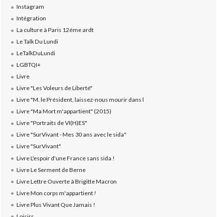
Instagram
Intégration
La culture à Paris 12éme ardt
Le Talk Du Lundi
LeTalkDuLundi
LGBTQI+
Livre
Livre "Les Voleurs de Liberté"
Livre "M. le Président, laissez-nous mourir dans l
Livre "Ma Mort m'appartient" (2015)
Livre "Portraits de VI(H)ES"
Livre "SurVivant - Mes 30 ans avec le sida"
Livre "SurVivant"
Livre L'espoir d'une France sans sida !
Livre Le Serment de Berne
Livre Lettre Ouverte à Brigitte Macron
Livre Mon corps m'appartient !
Livre Plus Vivant Que Jamais !
Loisirs