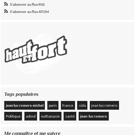
S'abonner au flux RSS
S'abonner au flux ATOM
Tags populaires
jean luc romero michel
paris
france
sida
jean luc romero
Politique
admd
euthanasie
santé
jean-luc romero
Me connaître et me suivre