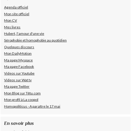
Agenda officiel
Mon site officiel
Mon CV
Mes livres
Hubert, l'amour d'une vie
Sérophobie et homophobie au quotidien
Quelques discours
Mon DailyMotion
Ma page Myspace
Ma page Facebook
Videos sur Youtube
Videos sur Wat tv
Ma page Twitter
Mon Blog sur Têtu.com
Mon profil à La coopol
Homopoliticus - A paraître le 17 mai
En savoir plus