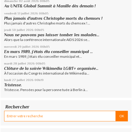
dimanche 02
août 2026
00h05
Au UNIT& Global Summit à Manille dès demain !
vendredi 31
juillet 2026
00h05
Plus jamais d'autres Christophe morts du chemsex !
Plus jamais d'autres Christophe morts du chemsex !...
jeudi 30
juillet 2026
00h05
Nous ne pouvons pas laisser tomber les malades...
Alors que la conférence internationale AIDS 2026 se...
mercredi 29
juillet 2026
00h05
En mars 1989, j’étais élu conseiller municipal ...
En mars 1989, j’étais élu conseiller municipal et...
mardi 28
juillet 2026
00h05
Clôture de la soirée Wikimedia LGBT+ organisée...
À l’occasion du Congrès international de Wikimedia...
lundi 27
juillet 2026
00h19
Tristesse.
Tristesse. Pensées pour la personne tuée à Berlin à...
Rechercher