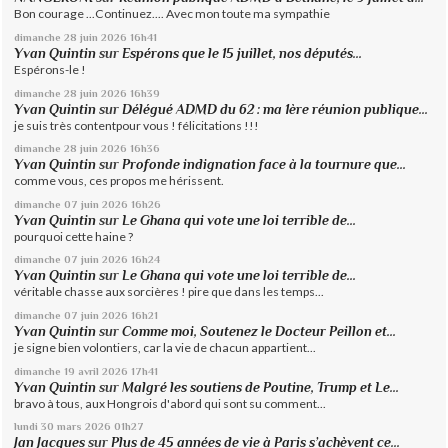
Bon courage ...Continuez.... Avec mon toute ma sympathie
dimanche 28
juin 2026
16h41
Yvan Quintin
sur
Espérons que le 15 juillet, nos députés...
Espérons-le !
dimanche 28
juin 2026
16h39
Yvan Quintin
sur
Délégué ADMD du 62 : ma 1ère réunion publique...
je suis très contentpour vous ! félicitations !!!
dimanche 28
juin 2026
16h36
Yvan Quintin
sur
Profonde indignation face à la tournure que...
comme vous, ces propos me hérissent.
dimanche 07
juin 2026
16h26
Yvan Quintin
sur
Le Ghana qui vote une loi terrible de...
pourquoi cette haine ?
dimanche 07
juin 2026
16h24
Yvan Quintin
sur
Le Ghana qui vote une loi terrible de...
véritable chasse aux sorcières ! pire que dans les temps...
dimanche 07
juin 2026
16h21
Yvan Quintin
sur
Comme moi, Soutenez le Docteur Peillon et...
je signe bien volontiers, car la vie de chacun appartient...
dimanche 19
avril 2026
17h41
Yvan Quintin
sur
Malgré les soutiens de Poutine, Trump et Le...
bravo à tous, aux Hongrois d'abord qui sont su comment...
lundi 30
mars 2026
01h27
Jan Jacques
sur
Plus de 45 années de vie à Paris s’achèvent ce...