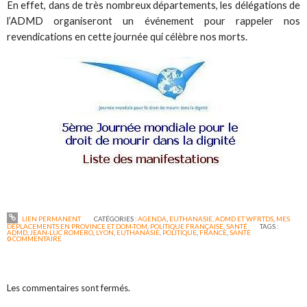
En effet, dans de très nombreux départements, les délégations de
l’ADMD organiseront un événement pour rappeler nos
revendications en cette journée qui célèbre nos morts.
LIEN PERMANENT
CATÉGORIES :
AGENDA
,
EUTHANASIE, ADMD ET WFRTDS
,
MES
DÉPLACEMENTS EN PROVINCE ET DOM-TOM
,
POLITIQUE FRANÇAISE
,
SANTÉ
TAGS :
ADMD
,
JEAN-LUC ROMERO
,
LYON
,
EUTHANASIE
,
POLITIQUE
,
FRANCE
,
SANTÉ
0
COMMENTAIRE
Les commentaires sont fermés.