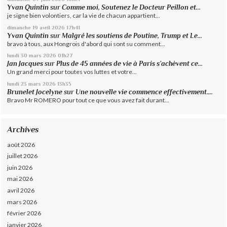
Yvan Quintin
sur
Comme moi, Soutenez le Docteur Peillon et...
je signe bien volontiers, car la vie de chacun appartient...
dimanche 19
avril 2026
17h41
Yvan Quintin
sur
Malgré les soutiens de Poutine, Trump et Le...
bravo à tous, aux Hongrois d'abord qui sont su comment...
lundi 30
mars 2026
01h27
Jan Jacques
sur
Plus de 45 années de vie à Paris s’achèvent ce...
Un grand merci pour toutes vos luttes et votre...
lundi 23
mars 2026
13h35
Brunelet Jocelyne
sur
Une nouvelle vie commence effectivement....
Bravo Mr ROMERO pour tout ce que vous avez fait durant...
Archives
août 2026
juillet 2026
juin 2026
mai 2026
avril 2026
mars 2026
février 2026
janvier 2026