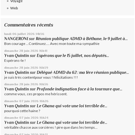
Voyage
Web
Commentaires récents
lundi 06
juillet 2026
14h56
NANGERONI
sur
Réunion publique ADMD à Béthune, le 9 juillet à...
Bon courage ...Continuez.... Avec mon toute ma sympathie
dimanche 28
juin 2026
16h41
Yvan Quintin
sur
Espérons que le 15 juillet, nos députés...
Espérons-le !
dimanche 28
juin 2026
16h39
Yvan Quintin
sur
Délégué ADMD du 62 : ma 1ère réunion publique...
je suis très contentpour vous ! félicitations !!!
dimanche 28
juin 2026
16h36
Yvan Quintin
sur
Profonde indignation face à la tournure que...
comme vous, ces propos me hérissent.
dimanche 07
juin 2026
16h26
Yvan Quintin
sur
Le Ghana qui vote une loi terrible de...
pourquoi cette haine ?
dimanche 07
juin 2026
16h24
Yvan Quintin
sur
Le Ghana qui vote une loi terrible de...
véritable chasse aux sorcières ! pire que dans les temps...
dimanche 07
juin 2026
16h21