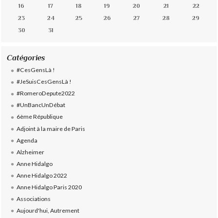
16
17
18
19
20
21
22
23
24
25
26
27
28
29
30
31
Catégories
#CesGensLà !
#JeSuisCesGensLà !
#RomeroDepute2022
#UnBancUnDébat
6ème République
Adjoint à la maire de Paris
Agenda
Alzheimer
Anne Hidalgo
Anne Hidalgo 2022
Anne Hidalgo Paris 2020
Associations
Aujourd'hui, Autrement