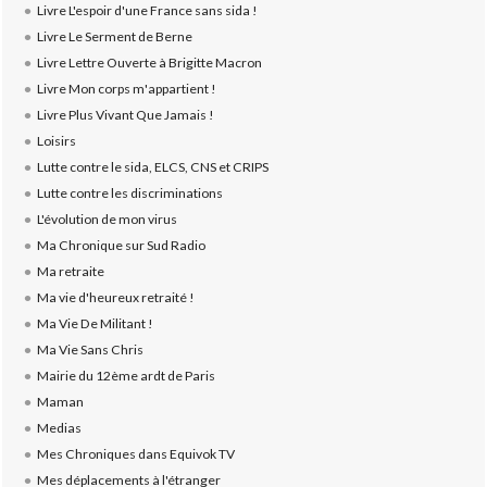
Livre L'espoir d'une France sans sida !
Livre Le Serment de Berne
Livre Lettre Ouverte à Brigitte Macron
Livre Mon corps m'appartient !
Livre Plus Vivant Que Jamais !
Loisirs
Lutte contre le sida, ELCS, CNS et CRIPS
Lutte contre les discriminations
L'évolution de mon virus
Ma Chronique sur Sud Radio
Ma retraite
Ma vie d'heureux retraité !
Ma Vie De Militant !
Ma Vie Sans Chris
Mairie du 12ème ardt de Paris
Maman
Medias
Mes Chroniques dans Equivok TV
Mes déplacements à l'étranger