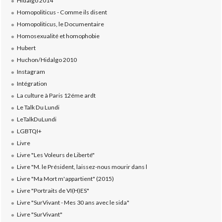
Hidalgo 2014
Homopoliticus - Comme ils disent
Homopoliticus, le Documentaire
Homosexualité et homophobie
Hubert
Huchon/Hidalgo 2010
Instagram
Intégration
La culture à Paris 12éme ardt
Le Talk Du Lundi
LeTalkDuLundi
LGBTQI+
Livre
Livre "Les Voleurs de Liberté"
Livre "M. le Président, laissez-nous mourir dans l
Livre "Ma Mort m'appartient" (2015)
Livre "Portraits de VI(H)ES"
Livre "SurVivant - Mes 30 ans avec le sida"
Livre "SurVivant"