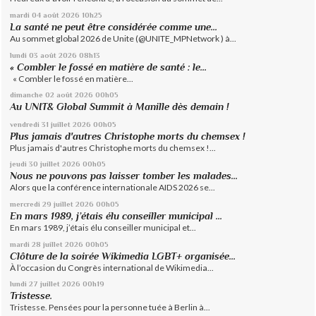
mardi 04
août 2026
10h25
La santé ne peut être considérée comme une...
Au sommet global 2026 de Unite (@UNITE_MPNetwork ) à...
lundi 03
août 2026
08h13
« Combler le fossé en matière de santé : le...
« Combler le fossé en matière...
dimanche 02
août 2026
00h05
Au UNIT& Global Summit à Manille dès demain !
vendredi 31
juillet 2026
00h05
Plus jamais d'autres Christophe morts du chemsex !
Plus jamais d'autres Christophe morts du chemsex !...
jeudi 30
juillet 2026
00h05
Nous ne pouvons pas laisser tomber les malades...
Alors que la conférence internationale AIDS 2026 se...
mercredi 29
juillet 2026
00h05
En mars 1989, j’étais élu conseiller municipal ...
En mars 1989, j’étais élu conseiller municipal et...
mardi 28
juillet 2026
00h05
Clôture de la soirée Wikimedia LGBT+ organisée...
À l’occasion du Congrès international de Wikimedia...
lundi 27
juillet 2026
00h19
Tristesse.
Tristesse. Pensées pour la personne tuée à Berlin à...