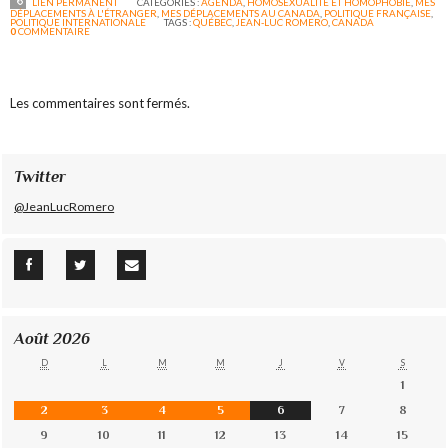
LIEN PERMANENT
CATÉGORIES :
AGENDA
,
HOMOSEXUALITÉ ET HOMOPHOBIE
,
MES
DÉPLACEMENTS À L'ÉTRANGER
,
MES DÉPLACEMENTS AU CANADA
,
POLITIQUE FRANÇAISE
,
POLITIQUE INTERNATIONALE
TAGS :
QUÉBEC
,
JEAN-LUC ROMERO
,
CANADA
0
COMMENTAIRE
Les commentaires sont fermés.
Twitter
@JeanLucRomero
Août 2026
D
L
M
M
J
V
S
1
2
3
4
5
6
7
8
9
10
11
12
13
14
15