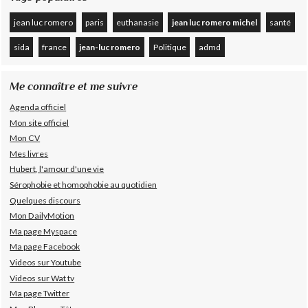
jean luc romero
paris
euthanasie
jean luc romero michel
santé
sida
france
jean-luc romero
Politique
admd
Me connaître et me suivre
Agenda officiel
Mon site officiel
Mon CV
Mes livres
Hubert, l'amour d'une vie
Sérophobie et homophobie au quotidien
Quelques discours
Mon DailyMotion
Ma page Myspace
Ma page Facebook
Videos sur Youtube
Videos sur Wat tv
Ma page Twitter