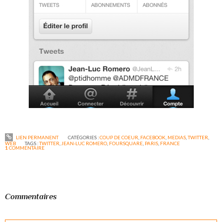
LIEN PERMANENT
CATÉGORIES :
COUP DE COEUR
,
FACEBOOK
,
MEDIAS
,
TWITTER
,
WEB
TAGS :
TWITTER
,
JEAN-LUC ROMERO
,
FOURSQUARE
,
PARIS
,
FRANCE
1
COMMENTAIRE
Commentaires