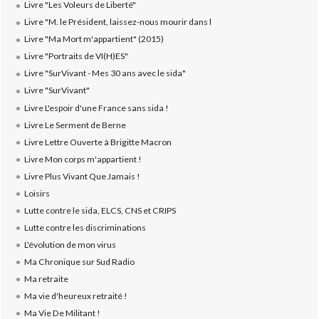
Livre "Les Voleurs de Liberté"
Livre "M. le Président, laissez-nous mourir dans l
Livre "Ma Mort m'appartient" (2015)
Livre "Portraits de VI(H)ES"
Livre "SurVivant - Mes 30 ans avec le sida"
Livre "SurVivant"
Livre L'espoir d'une France sans sida !
Livre Le Serment de Berne
Livre Lettre Ouverte à Brigitte Macron
Livre Mon corps m'appartient !
Livre Plus Vivant Que Jamais !
Loisirs
Lutte contre le sida, ELCS, CNS et CRIPS
Lutte contre les discriminations
L'évolution de mon virus
Ma Chronique sur Sud Radio
Ma retraite
Ma vie d'heureux retraité !
Ma Vie De Militant !