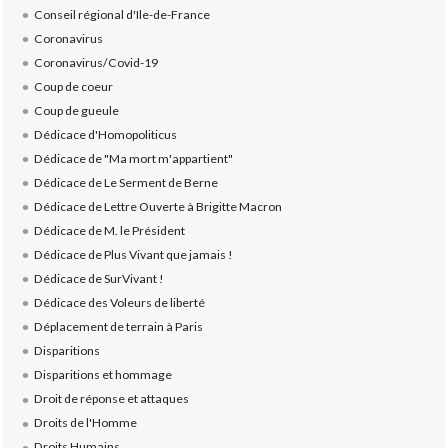
Conseil régional d'Ile-de-France
Coronavirus
Coronavirus/Covid-19
Coup de coeur
Coup de gueule
Dédicace d'Homopoliticus
Dédicace de "Ma mort m'appartient"
Dédicace de Le Serment de Berne
Dédicace de Lettre Ouverte à Brigitte Macron
Dédicace de M. le Président
Dédicace de Plus Vivant que jamais !
Dédicace de SurVivant !
Dédicace des Voleurs de liberté
Déplacement de terrain à Paris
Disparitions
Disparitions et hommage
Droit de réponse et attaques
Droits de l'Homme
Droits Humains