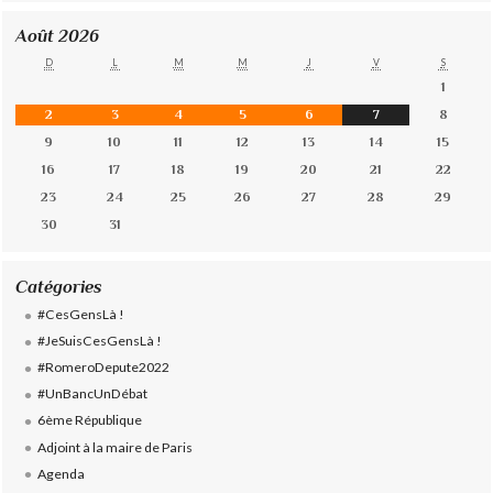
Août 2026
D
L
M
M
J
V
S
1
2
3
4
5
6
7
8
9
10
11
12
13
14
15
16
17
18
19
20
21
22
23
24
25
26
27
28
29
30
31
Catégories
#CesGensLà !
#JeSuisCesGensLà !
#RomeroDepute2022
#UnBancUnDébat
6ème République
Adjoint à la maire de Paris
Agenda